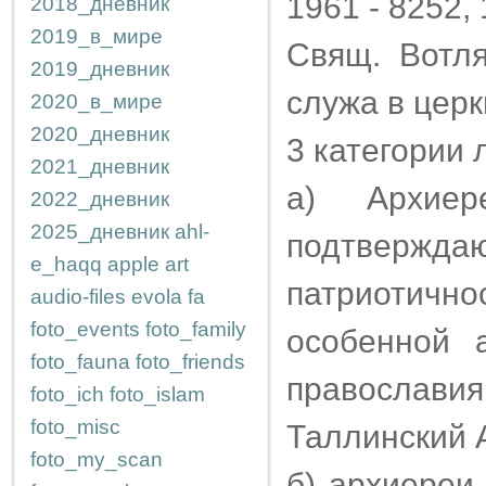
1961 - 8252, 
2018_дневник
2019_в_мире
Свящ. Вотля
2019_дневник
служа в церк
2020_в_мире
2020_дневник
3 категории 
2021_дневник
а) Архие
2022_дневник
2025_дневник
ahl-
подтвержда
e_haqq
apple
art
патриотично
audio-files
evola
fa
foto_events
foto_family
особенной 
foto_fauna
foto_friends
православия
foto_ich
foto_islam
foto_misc
Таллинский 
foto_my_scan
б) архиереи