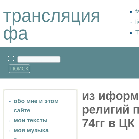
трансляция
f
l
фа
Т
: :
из иформ
обо мне и этом
религий 
сайте
74гг в ЦК
мои тексты
моя музыка