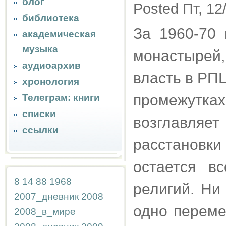
блог
Posted Пт, 12
библиотека
За 1960-70 
академическая
музыка
монастырей,
аудиоархив
власть в РП
хронология
промежутк
Телеграм: книги
списки
возглавляе
ссылки
расстановк
остается в
8
14
88
1968
религий. Ни
2007_дневник
2008
одно переме
2008_в_мире