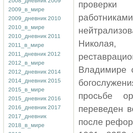
2008_дневник
2009
проверки
2009_в_мире
работника
2009_дневник
2010
2010_в_мире
нейтрализ
2010_дневник
2011
Николая
2011_в_мире
2011_дневник
2012
реставрацио
2012_в_мире
Владимире 
2012_дневник
2014
2014_дневник
2015
богослужени
2015_в_мире
просьбе о
2015_дневник
2016
переведен в
2016_дневник
2017
2017_дневник
после рефо
2018_в_мире