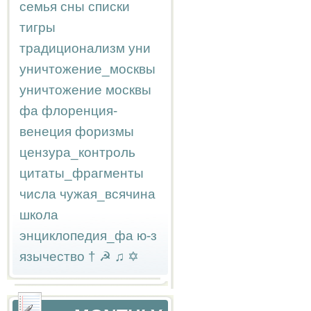
семья
сны
списки
тигры
традиционализм
уни
уничтожение_москвы
уничтожение москвы
фа
флоренция-
венеция
форизмы
цензура_контроль
цитаты_фрагменты
числа
чужая_всячина
школа
энциклопедия_фа
ю-з
язычество
†
☭
♫
✡