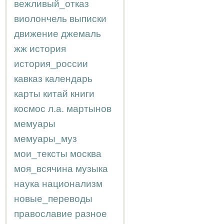
вежливый_отказ
виолончель
выписки
движение
джемаль
жж
история
история_россии
кавказ
календарь
карты
китай
книги
космос
л.а.
мартынов
мемуары
мемуары_муз
мои_тексты
москва
моя_всячина
музыка
наука
национализм
новые_переводы
православие
разное