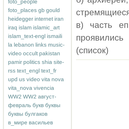
foto_people
foto_places
gb
gould
стремящиеся 
heidegger
internet
iran
в) часть е
iraq
islam
islamic_art
проявились
islam_text-engl
ismaili
la
lebanon
links
music-
(список)
video
occult
pakistan
pamir
politics
shia
site-
rss
text_engl
text_fr
upd
us
video
vita nova
vita_nova
vivencia
WW2
WW2
август-
февраль
букв
буквы
буквы
булгаков
в_мире
васильев