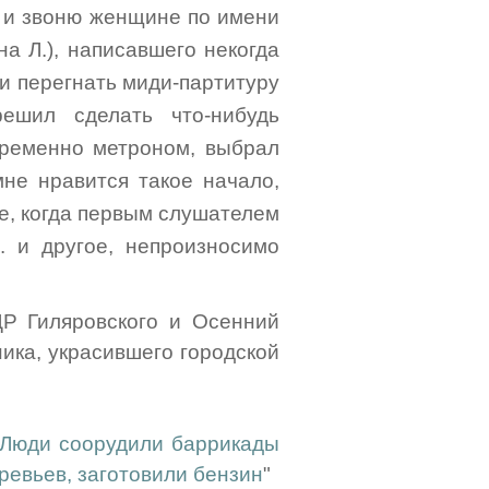
er и звоню женщине по имени
на Л.), написавшего некогда
 и перегнать миди-партитуру
решил сделать что-нибудь
овременно метроном, выбрал
мне нравится такое начало,
е, когда первым слушателем
 и другое, непроизносимо
ДР Гиляровского и Осенний
ика, украсившего городской
Люди соорудили баррикады
ревьев, заготовили бензин
"