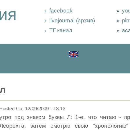
ия
facebook
yo
livejournal (архив)
pin
ТГ канал
ac
л
Posted Ср, 12/09/2009 - 13:13
утро под знаком буквы Л: 1-е, что читаю - п
Лебрехта, затем смотрю свою "хронологию" -