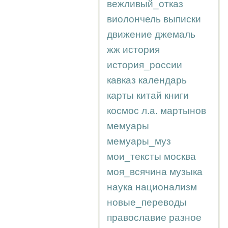
вежливый_отказ
виолончель
выписки
движение
джемаль
жж
история
история_россии
кавказ
календарь
карты
китай
книги
космос
л.а.
мартынов
мемуары
мемуары_муз
мои_тексты
москва
моя_всячина
музыка
наука
национализм
новые_переводы
православие
разное