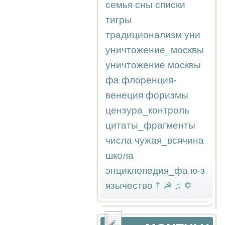
семья
сны
списки
тигры
традиционализм
уни
уничтожение_москвы
уничтожение москвы
фа
флоренция-
венеция
форизмы
цензура_контроль
цитаты_фрагменты
числа
чужая_всячина
школа
энциклопедия_фа
ю-з
язычество
†
☭
♫
✡