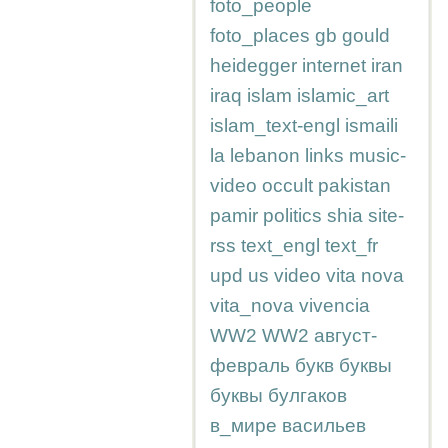
foto_people
foto_places
gb
gould
heidegger
internet
iran
iraq
islam
islamic_art
islam_text-engl
ismaili
la
lebanon
links
music-
video
occult
pakistan
pamir
politics
shia
site-
rss
text_engl
text_fr
upd
us
video
vita nova
vita_nova
vivencia
WW2
WW2
август-
февраль
букв
буквы
буквы
булгаков
в_мире
васильев