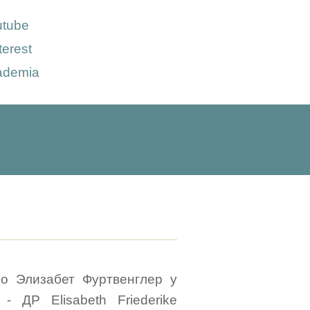
utube
terest
ademia
ро Элизабет Фуртвенглер у
 ДР Elisabeth Friederike