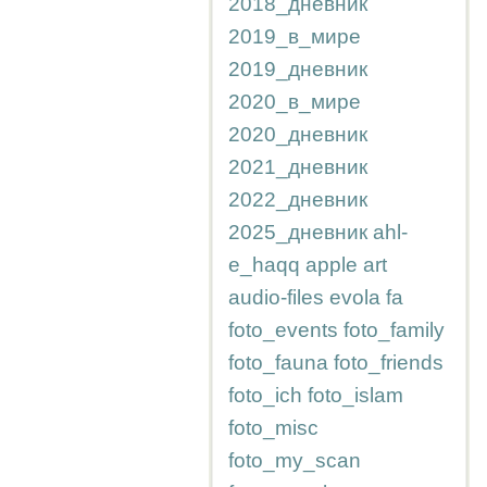
2018_дневник
2019_в_мире
2019_дневник
2020_в_мире
2020_дневник
2021_дневник
2022_дневник
2025_дневник
ahl-
e_haqq
apple
art
audio-files
evola
fa
foto_events
foto_family
foto_fauna
foto_friends
foto_ich
foto_islam
foto_misc
foto_my_scan