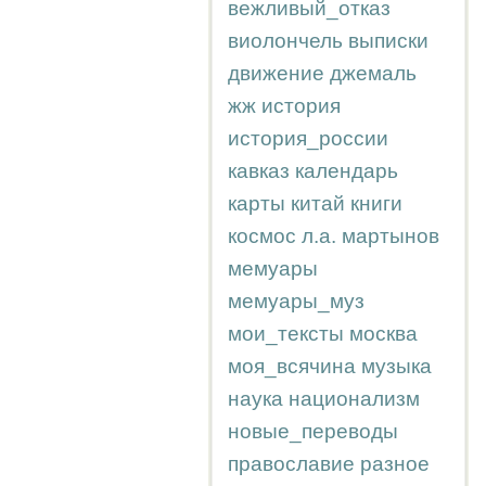
вежливый_отказ
виолончель
выписки
движение
джемаль
жж
история
история_россии
кавказ
календарь
карты
китай
книги
космос
л.а.
мартынов
мемуары
мемуары_муз
мои_тексты
москва
моя_всячина
музыка
наука
национализм
новые_переводы
православие
разное