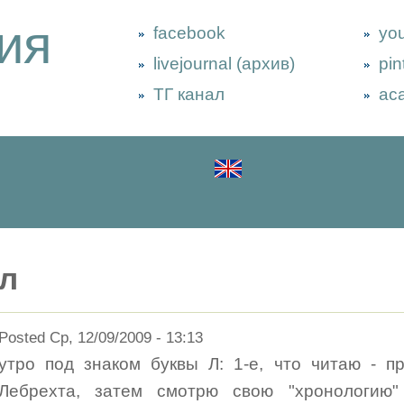
ия
facebook
yo
livejournal (архив)
pin
ТГ канал
ac
л
Posted Ср, 12/09/2009 - 13:13
утро под знаком буквы Л: 1-е, что читаю - п
Лебрехта, затем смотрю свою "хронологию" -