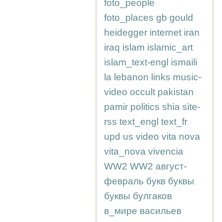
foto_people
foto_places
gb
gould
heidegger
internet
iran
iraq
islam
islamic_art
islam_text-engl
ismaili
la
lebanon
links
music-
video
occult
pakistan
pamir
politics
shia
site-
rss
text_engl
text_fr
upd
us
video
vita nova
vita_nova
vivencia
WW2
WW2
август-
февраль
букв
буквы
буквы
булгаков
в_мире
васильев