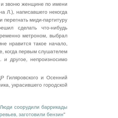
er и звоню женщине по имени
на Л.), написавшего некогда
 и перегнать миди-партитуру
решил сделать что-нибудь
овременно метроном, выбрал
мне нравится такое начало,
е, когда первым слушателем
 и другое, непроизносимо
ДР Гиляровского и Осенний
ика, украсившего городской
Люди соорудили баррикады
ревьев, заготовили бензин
"