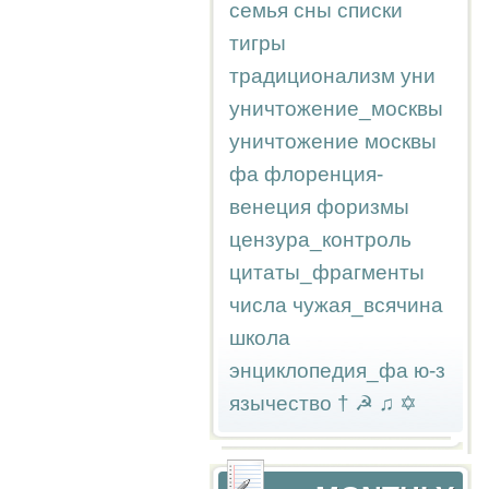
семья
сны
списки
тигры
традиционализм
уни
уничтожение_москвы
уничтожение москвы
фа
флоренция-
венеция
форизмы
цензура_контроль
цитаты_фрагменты
числа
чужая_всячина
школа
энциклопедия_фа
ю-з
язычество
†
☭
♫
✡