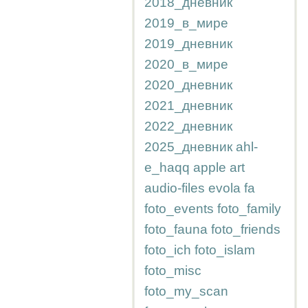
2018_дневник
2019_в_мире
2019_дневник
2020_в_мире
2020_дневник
2021_дневник
2022_дневник
2025_дневник
ahl-
e_haqq
apple
art
audio-files
evola
fa
foto_events
foto_family
foto_fauna
foto_friends
foto_ich
foto_islam
foto_misc
foto_my_scan