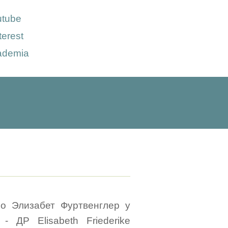
utube
terest
ademia
ро Элизабет Фуртвенглер у
 ДР Elisabeth Friederike