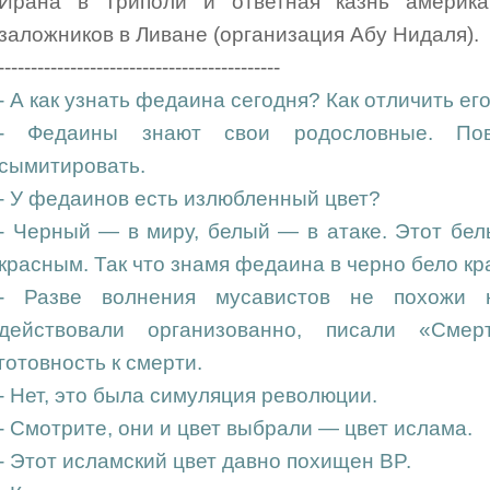
Ирана в Триполи и ответная казнь америка
заложников в Ливане (организация Абу Нидаля).
-------------------------------------------
- А как узнать федаина сегодня? Как отличить ег
- Федаины знают свои родословные. По
сымитировать.
- У федаинов есть излюбленный цвет?
- Черный — в миру, белый — в атаке. Этот бел
красным. Так что знамя федаина в черно бело кр
- Разве волнения мусавистов не похожи
действовали организованно, писали «Смер
готовность к смерти.
- Нет, это была симуляция революции.
- Смотрите, они и цвет выбрали — цвет ислама.
- Этот исламский цвет давно похищен BP.