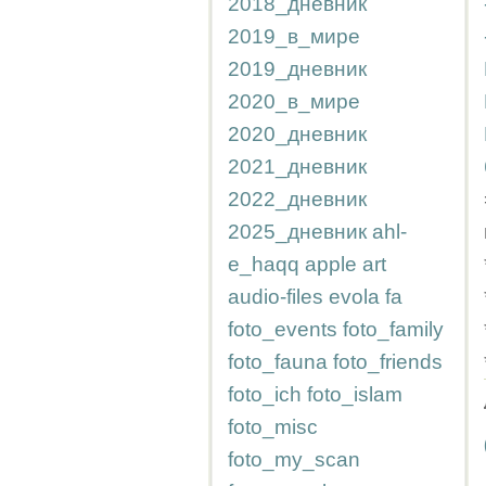
2018_дневник
2019_в_мире
2019_дневник
2020_в_мире
2020_дневник
2021_дневник
2022_дневник
2025_дневник
ahl-
e_haqq
apple
art
audio-files
evola
fa
foto_events
foto_family
foto_fauna
foto_friends
foto_ich
foto_islam
foto_misc
foto_my_scan