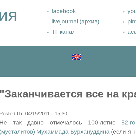
ия
facebook
yo
livejournal (архив)
pin
ТГ канал
ac
"Заканчивается все на к
Posted Пт, 04/15/2011 - 15:30
Не так давно отмечалось 100-летие
52-г
(мусталитов) Мухаммада Бурхануддина
(если я 