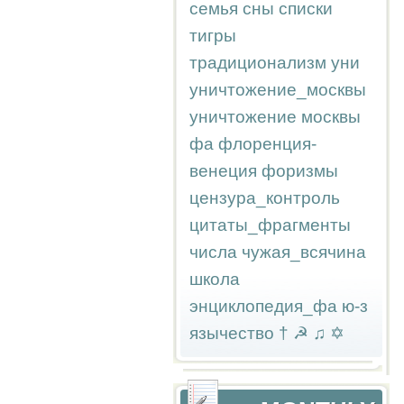
семья
сны
списки
тигры
традиционализм
уни
уничтожение_москвы
уничтожение москвы
фа
флоренция-
венеция
форизмы
цензура_контроль
цитаты_фрагменты
числа
чужая_всячина
школа
энциклопедия_фа
ю-з
язычество
†
☭
♫
✡