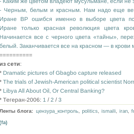
- Каким же цветом владеют мусульмане, если не
- Черным, белым и красным. Нам надо еще ве
Иране BP ошибся именно в выборе цвета пс
Иране только красная революция цвета кро
Начинается все с черного цвета «тайны», пер
белый. Заканчивается все на красном — в крови 
==========
из сети
:
*
Dramatic pictures of Gbagbo capture released
*
The trials of Jewish-American political scientist No
*
Libya All About Oil, Or Central Banking?
* Тегеран-2006:
1
/
2
/
3
Ленты блога:
цензура_контроль
,
politics
,
ismaili
,
iran
,
f
(fa)