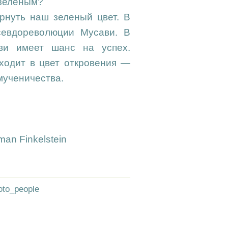
 зеленым?
рнуть наш зеленый цвет. В
евдореволюции Мусави. В
ви имеет шанс на успех.
еходит в цвет откровения —
мученичества.
rman Finkelstein
oto_people