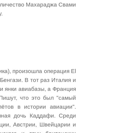
Величество Махараджа Свами
.
ника), произошла операция El
енгази. В тот раз Италия и
и янки авиабазы, а Франция
 Пишут, что это был "самый
ётов в истории авиации".
мная дочь Каддафи. Среди
ции, Австрии, Швейцарии и