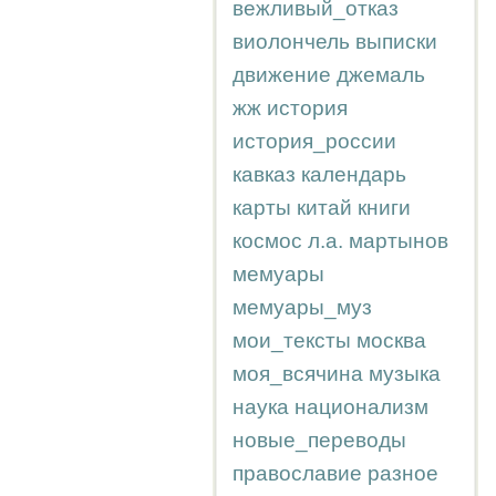
вежливый_отказ
виолончель
выписки
движение
джемаль
жж
история
история_россии
кавказ
календарь
карты
китай
книги
космос
л.а.
мартынов
мемуары
мемуары_муз
мои_тексты
москва
моя_всячина
музыка
наука
национализм
новые_переводы
православие
разное