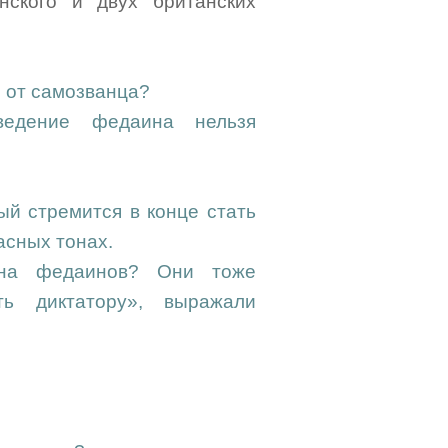
нского и двух британских
о от самозванца?
ведение федаина нельзя
ый стремится в конце стать
асных тонах.
 на федаинов? Они тоже
ть диктатору», выражали