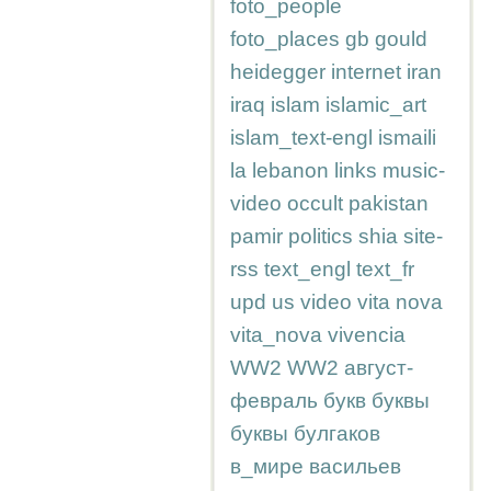
foto_people
foto_places
gb
gould
heidegger
internet
iran
iraq
islam
islamic_art
islam_text-engl
ismaili
la
lebanon
links
music-
video
occult
pakistan
pamir
politics
shia
site-
rss
text_engl
text_fr
upd
us
video
vita nova
vita_nova
vivencia
WW2
WW2
август-
февраль
букв
буквы
буквы
булгаков
в_мире
васильев