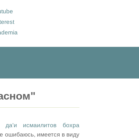
utube
terest
ademia
расном"
о да'и исмаилитов бохра
не ошибаюсь, имеется в виду