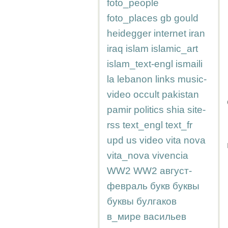
foto_people
foto_places
gb
gould
heidegger
internet
iran
iraq
islam
islamic_art
islam_text-engl
ismaili
la
lebanon
links
music-
video
occult
pakistan
pamir
politics
shia
site-
rss
text_engl
text_fr
upd
us
video
vita nova
vita_nova
vivencia
WW2
WW2
август-
февраль
букв
буквы
буквы
булгаков
в_мире
васильев