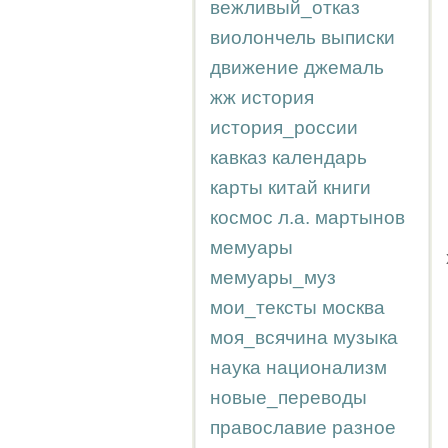
вежливый_отказ
виолончель
выписки
движение
джемаль
жж
история
история_россии
кавказ
календарь
карты
китай
книги
космос
л.а.
мартынов
мемуары
мемуары_муз
мои_тексты
москва
моя_всячина
музыка
наука
национализм
новые_переводы
православие
разное