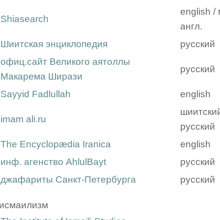
english /
Shiasearch
англ.
Шиитская энциклопедия
русский
офиц.сайт Великого аятоллы
русский
Макарема Ширази
Sayyid Fadlullah
english
шиитский
imam ali.ru
русский
The Encyclopædia Iranica
english
инф. агенство AhlulBayt
русский
джафариты Санкт-Петербурга
русский
исмаилизм