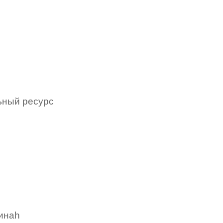
ьный ресурс
зинаh