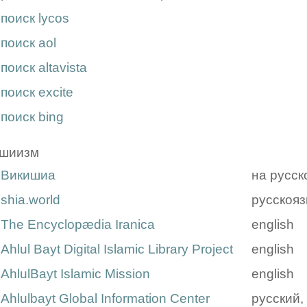
поиск lycos
поиск aol
поиск altavista
поиск excite
поиск bing
шиизм
Викишиа
на русск
shia.world
русскоя
The Encyclopædia Iranica
english
Ahlul Bayt Digital Islamic Library Project
english
AhlulBayt Islamic Mission
english
Ahlulbayt Global Information Center
русский, 