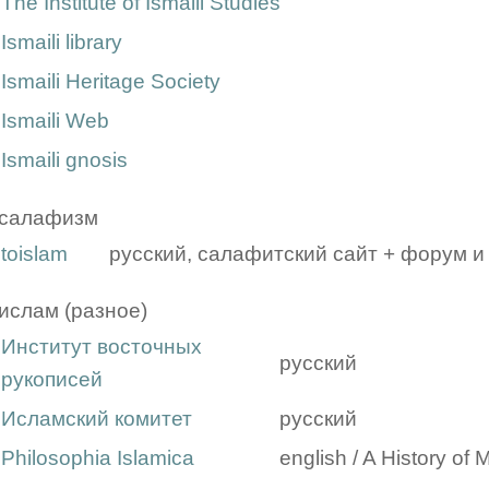
The Institute of Ismaili Studies
Ismaili library
Ismaili Heritage Society
Ismaili Web
Ismaili gnosis
салафизм
toislam
русский, салафитский сайт + форум и
ислам (разное)
Институт восточных
русский
рукописей
Исламский комитет
русский
Philosophia Islamica
english / A History of