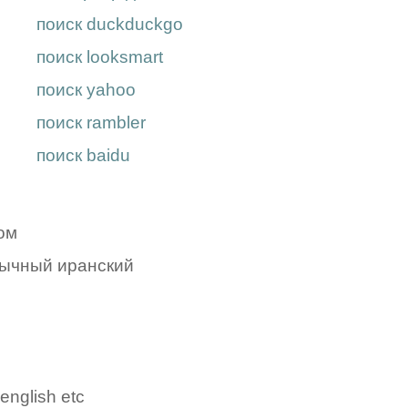
поиск duckduckgo
поиск looksmart
поиск yahoo
поиск rambler
поиск baidu
ом
зычный иранский
english etc