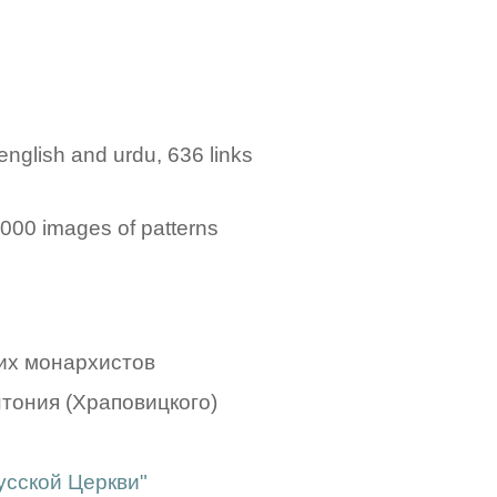
english and urdu, 636 links
4000 images of patterns
ких монархистов
тония (Храповицкого)
усской Церкви"