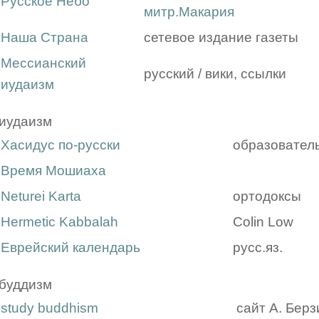
Русское Небо
митр.Макария
Наша Страна
сетевое издание газеты
Мессианский
русский / вики, ссылки
иудаизм
иудаизм
Хасидус по-русски
образовател
Время Мошиаха
Neturei Karta
ортодоксы
Hermetic Kabbalah
Colin Low
Еврейский календарь
русс.яз.
буддизм
study buddhism
сайт А. Бер