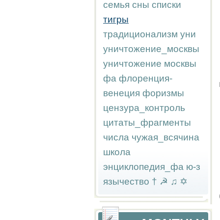
семья
сны
списки
тигры
традиционализм
уни
уничтожение_москвы
уничтожение москвы
фа
флоренция-
венеция
форизмы
цензура_контроль
цитаты_фрагменты
числа
чужая_всячина
школа
энциклопедия_фа
ю-з
язычество
†
☭
♫
✡