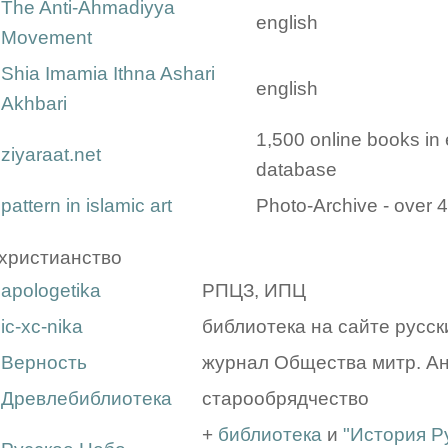
The Anti-Ahmadiyya
english
Movement
Shia Imamia Ithna Ashari
english
Akhbari
1,500 online books in 
ziyaraat.net
database
pattern in islamic art
Photo-Archive - over 
христианство
apologetika
РПЦЗ, ИПЦ
ic-xc-nika
библиотека на сайте русс
Верность
журнал Общества митр. Ан
Древлебиблиотека
старообрядчество
+
библиотека
и
"История Р