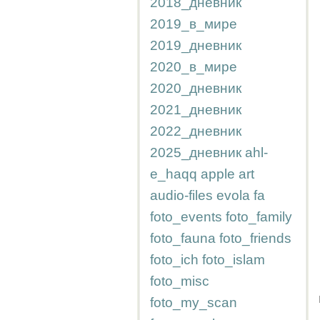
2018_дневник
2019_в_мире
2019_дневник
2020_в_мире
2020_дневник
2021_дневник
2022_дневник
2025_дневник
ahl-
e_haqq
apple
art
audio-files
evola
fa
foto_events
foto_family
foto_fauna
foto_friends
foto_ich
foto_islam
foto_misc
foto_my_scan