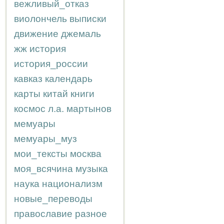
вежливый_отказ
виолончель
выписки
движение
джемаль
жж
история
история_россии
кавказ
календарь
карты
китай
книги
космос
л.а.
мартынов
мемуары
мемуары_муз
мои_тексты
москва
моя_всячина
музыка
наука
национализм
новые_переводы
православие
разное