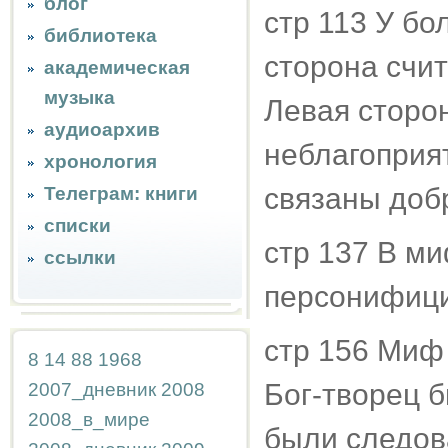
блог
стр 113 У б
библиотека
сторона счит
академическая
музыка
Левая сторо
аудиоархив
неблагоприя
хронология
связаны доб
Телеграм: книги
списки
стр 137 В м
ссылки
персонифици
стр 156 Миф
8
14
88
1968
Бог-творец 
2007_дневник
2008
2008_в_мире
были следова