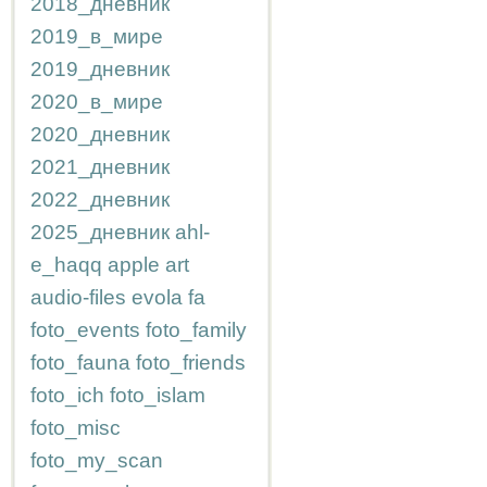
2018_дневник
2019_в_мире
2019_дневник
2020_в_мире
2020_дневник
2021_дневник
2022_дневник
2025_дневник
ahl-
e_haqq
apple
art
audio-files
evola
fa
foto_events
foto_family
foto_fauna
foto_friends
foto_ich
foto_islam
foto_misc
foto_my_scan