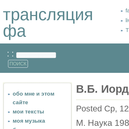
трансляция
f
l
фа
Т
: :
В.Б. Иорд
обо мне и этом
сайте
Posted Ср, 12
мои тексты
моя музыка
М. Наука 19