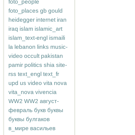
foto_people
foto_places
gb
gould
heidegger
internet
iran
iraq
islam
islamic_art
islam_text-engl
ismaili
la
lebanon
links
music-
video
occult
pakistan
pamir
politics
shia
site-
rss
text_engl
text_fr
upd
us
video
vita nova
vita_nova
vivencia
WW2
WW2
август-
февраль
букв
буквы
буквы
булгаков
в_мире
васильев