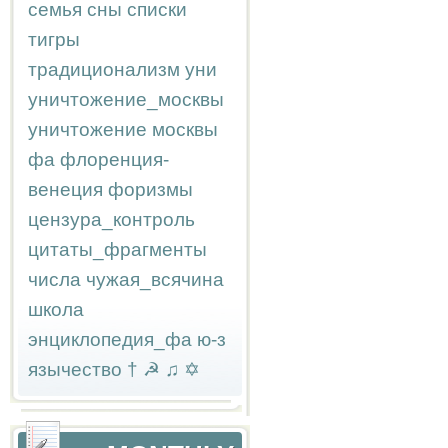
семья
сны
списки
тигры
традиционализм
уни
уничтожение_москвы
уничтожение москвы
фа
флоренция-
венеция
форизмы
цензура_контроль
цитаты_фрагменты
числа
чужая_всячина
школа
энциклопедия_фа
ю-з
язычество
†
☭
♫
✡