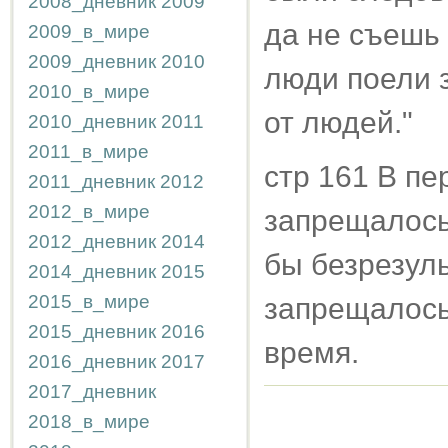
2008_дневник
2009
да не съешь 
2009_в_мире
2009_дневник
2010
люди поели з
2010_в_мире
от людей."
2010_дневник
2011
2011_в_мире
стр 161 В п
2011_дневник
2012
2012_в_мире
запрещалось 
2012_дневник
2014
бы безрезул
2014_дневник
2015
2015_в_мире
запрещалось
2015_дневник
2016
время.
2016_дневник
2017
2017_дневник
2018_в_мире