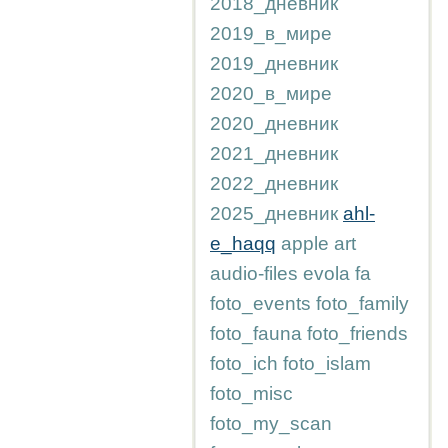
2018_дневник
2019_в_мире
2019_дневник
2020_в_мире
2020_дневник
2021_дневник
2022_дневник
2025_дневник
ahl-
e_haqq
apple
art
audio-files
evola
fa
foto_events
foto_family
foto_fauna
foto_friends
foto_ich
foto_islam
foto_misc
foto_my_scan