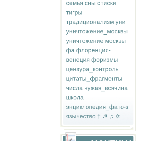
семья
сны
списки
тигры
традиционализм
уни
уничтожение_москвы
уничтожение москвы
фа
флоренция-
венеция
форизмы
цензура_контроль
цитаты_фрагменты
числа
чужая_всячина
школа
энциклопедия_фа
ю-з
язычество
†
☭
♫
✡