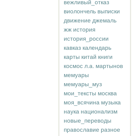
вежливый_отказ
виолончель
выписки
движение
джемаль
жж
история
история_россии
кавказ
календарь
карты
китай
книги
космос
л.а.
мартынов
мемуары
мемуары_муз
мои_тексты
москва
моя_всячина
музыка
наука
национализм
новые_переводы
православие
разное