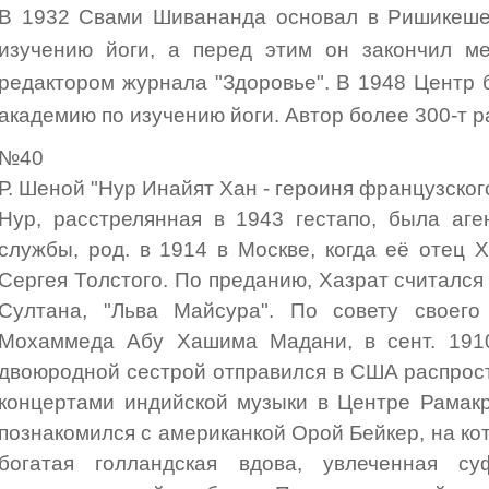
В 1932 Свами Шивананда основал в Ришикеше 
изучению йоги, а перед этим он закончил м
редактором журнала "Здоровье". В 1948 Центр
академию по изучению йоги. Автор более 300-т ра
№40
Р. Шеной "Нур Инайят Хан - героиня французског
Нур, расстрелянная в 1943 гестапо, была аге
службы, род. в 1914 в Москве, когда её отец 
Сергея Толстого. По преданию, Хазрат считался
Султана, "Льва Майсура". По совету своег
Мохаммеда Абу Хашима Мадани, в сент. 191
двоюродной сестрой отправился в США распрос
концертами индийской музыки в Центре Рамак
познакомился с американкой Орой Бейкер, на ко
богатая голландская вдова, увлеченная с