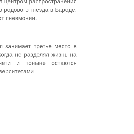
ал центром распространения
ю родового гнезда в Бароде,
от пневмонии.
я занимает третье место в
огда не разделял жизнь на
ечети и поныне остаются
иверситетами