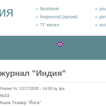
ия
facebook
yo
livejournal (архив)
pin
ТГ канал
ac
журнал "Индия"
Posted Чт, 12/17/2020 - 14:05 by фа
№33
Ашок Тхакер "Йога"