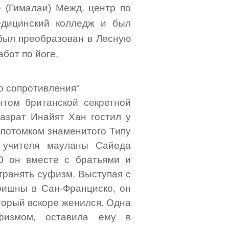
(Гималаи) Межд. центр по
едицинский колледж и был
 был преобразован в Лесную
бот по йоге.
о сопротивления"
нтом британской секретной
Хазрат Инайят Хан гостил у
 потомком знаменитого Типу
о учителя мауланы Сайеда
0 он вместе с братьями и
транять суфизм. Выступая с
ришны в Сан-Франциско, он
торый вскоре женился. Одна
уфизмом, оставила ему в