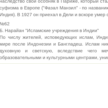
наследство свой особняк в Париже, который ст
суфизма в Европе ("Фазал Манзил" - по названи
Индия). В 1927 он приехал в Дели и вскоре умер 
№62
Б. Нарайан "Исламские учреждения в Индии"
По числу жителей, исповедующих ислам, Инди
мире после Индонезии и Бангладеш. Ислам ник
духовную и светскую, вследствие чего м
образовательными и культурными центрами, ун