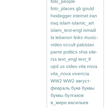
foto_people
foto_places
gb
gould
heidegger
internet
iran
iraq
islam
islamic_art
islam_text-engl
ismaili
la
lebanon
links
music-
video
occult
pakistan
pamir
politics
shia
site-
rss
text_engl
text_fr
upd
us
video
vita nova
vita_nova
vivencia
WW2
WW2
август-
февраль
букв
буквы
буквы
булгаков
в_мире
васильев