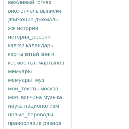
вежливый_отказ
виолончель
выписки
движение
джемаль
жж
история
история_россии
кавказ
календарь
карты
китай
книги
космос
л.а.
мартынов
мемуары
мемуары_муз
мои_тексты
москва
моя_всячина
музыка
наука
национализм
новые_переводы
православие
разное