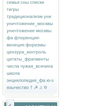
семья
сны
списки
тигры
традиционализм
уни
уничтожение_москвы
уничтожение москвы
фа
флоренция-
венеция
форизмы
цензура_контроль
цитаты_фрагменты
числа
чужая_всячина
школа
энциклопедия_фа
ю-з
язычество
†
☭
♫
✡