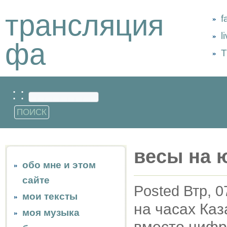
трансляция
f
l
фа
Т
: :
весы на 
обо мне и этом
сайте
Posted Втр, 0
мои тексты
на часах Каз
моя музыка
вместо цифр