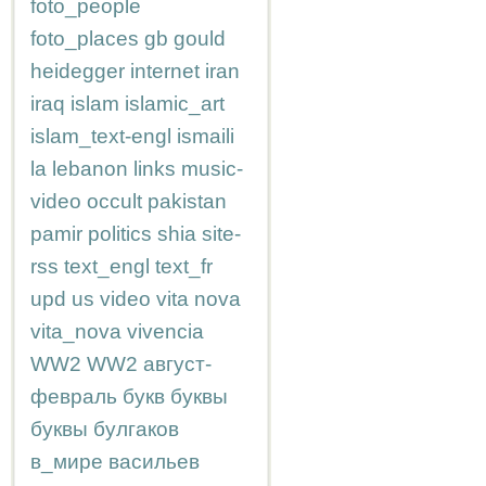
foto_people
foto_places
gb
gould
heidegger
internet
iran
iraq
islam
islamic_art
islam_text-engl
ismaili
la
lebanon
links
music-
video
occult
pakistan
pamir
politics
shia
site-
rss
text_engl
text_fr
upd
us
video
vita nova
vita_nova
vivencia
WW2
WW2
август-
февраль
букв
буквы
буквы
булгаков
в_мире
васильев