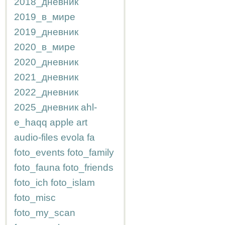
2018_дневник
2019_в_мире
2019_дневник
2020_в_мире
2020_дневник
2021_дневник
2022_дневник
2025_дневник
ahl-
e_haqq
apple
art
audio-files
evola
fa
foto_events
foto_family
foto_fauna
foto_friends
foto_ich
foto_islam
foto_misc
foto_my_scan