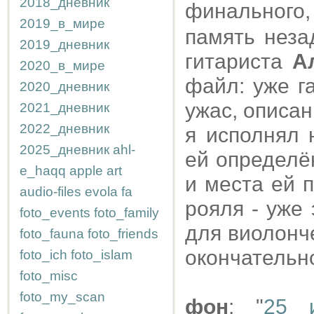
2018_дневник
финального
2019_в_мире
память неза
2019_дневник
гитариста
А
2020_в_мире
файл: уже г
2020_дневник
ужас, описа
2021_дневник
2022_дневник
я исполнял 
2025_дневник
ahl-
ей определён
e_haqq
apple
art
и места ей 
audio-files
evola
fa
рояля - уже
foto_events
foto_family
для виолонче
foto_fauna
foto_friends
окончательн
foto_ich
foto_islam
foto_misc
foto_my_scan
фон
: "
25 