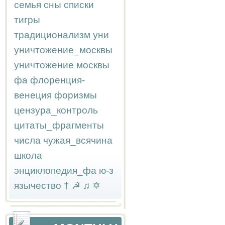
семья
сны
списки
тигры
традиционализм
уни
уничтожение_москвы
уничтожение москвы
фа
флоренция-
венеция
форизмы
цензура_контроль
цитаты_фрагменты
числа
чужая_всячина
школа
энциклопедия_фа
ю-з
язычество
†
☭
♫
✡