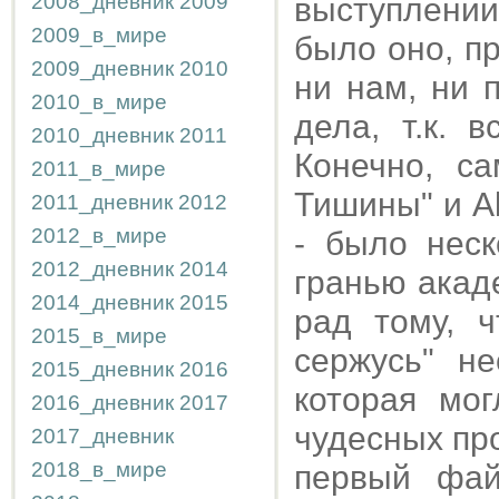
2008_дневник
2009
выступлени
2009_в_мире
было оно, п
2009_дневник
2010
ни нам, ни 
2010_в_мире
дела, т.к. 
2010_дневник
2011
Конечно, с
2011_в_мире
Тишины" и A
2011_дневник
2012
2012_в_мире
- было неск
2012_дневник
2014
гранью акад
2014_дневник
2015
рад тому, 
2015_в_мире
сержусь" не
2015_дневник
2016
которая мо
2016_дневник
2017
чудесных пр
2017_дневник
2018_в_мире
первый фай