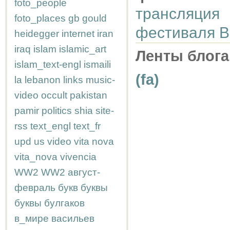
foto_people
трансляци
foto_places
gb
gould
фестиваля В
heidegger
internet
iran
iraq
islam
islamic_art
Ленты блога
islam_text-engl
ismaili
(fa)
la
lebanon
links
music-
video
occult
pakistan
pamir
politics
shia
site-
rss
text_engl
text_fr
upd
us
video
vita nova
vita_nova
vivencia
WW2
WW2
август-
февраль
букв
буквы
буквы
булгаков
в_мире
васильев