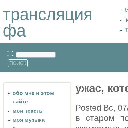
трансляция
f
l
фа
Т
: :
ужас, кот
обо мне и этом
сайте
Posted Вс, 07
мои тексты
в старом п
моя музыка