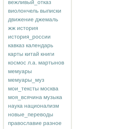
вежливый_отказ
виолончель
выписки
движение
джемаль
жж
история
история_россии
кавказ
календарь
карты
китай
книги
космос
л.а.
мартынов
мемуары
мемуары_муз
мои_тексты
москва
моя_всячина
музыка
наука
национализм
новые_переводы
православие
разное