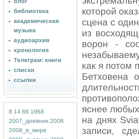
экстремал
блог
которой ока
библиотека
сцена с оди
академическая
музыка
из восходящ
аудиоархив
ворон - со
хронология
незабываему
Телеграм: книги
как я потом п
списки
Бетховена 
ссылки
длительно
противопол
яснее любых
8
14
88
1968
на днях Svi
2007_дневник
2008
записи, сд
2008_в_мире