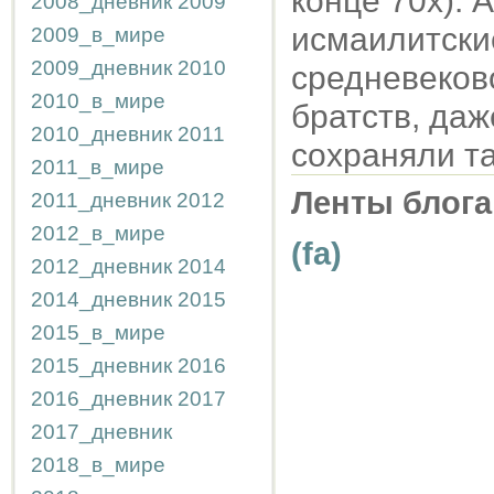
конце 70х). 
2008_дневник
2009
исмаилитски
2009_в_мире
2009_дневник
2010
средневеков
2010_в_мире
братств, даж
2010_дневник
2011
сохраняли т
2011_в_мире
Ленты блога
2011_дневник
2012
2012_в_мире
(fa)
2012_дневник
2014
2014_дневник
2015
2015_в_мире
2015_дневник
2016
2016_дневник
2017
2017_дневник
2018_в_мире