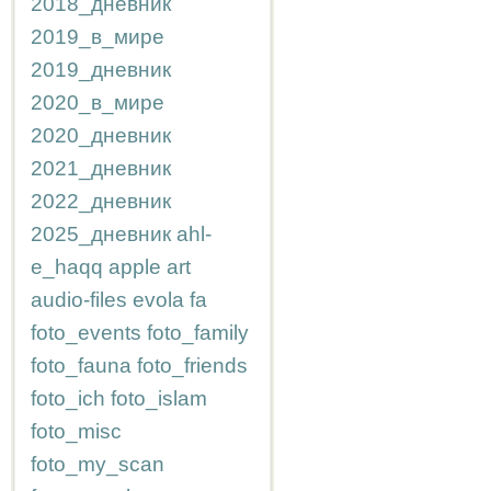
2018_дневник
2019_в_мире
2019_дневник
2020_в_мире
2020_дневник
2021_дневник
2022_дневник
2025_дневник
ahl-
e_haqq
apple
art
audio-files
evola
fa
foto_events
foto_family
foto_fauna
foto_friends
foto_ich
foto_islam
foto_misc
foto_my_scan