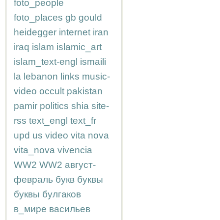
foto_people
foto_places
gb
gould
heidegger
internet
iran
iraq
islam
islamic_art
islam_text-engl
ismaili
la
lebanon
links
music-
video
occult
pakistan
pamir
politics
shia
site-
rss
text_engl
text_fr
upd
us
video
vita nova
vita_nova
vivencia
WW2
WW2
август-
февраль
букв
буквы
буквы
булгаков
в_мире
васильев