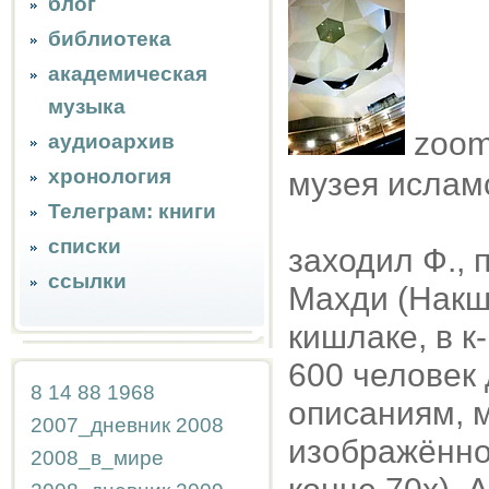
блог
библиотека
академическая
музыка
zoom 
аудиоархив
хронология
музея исламс
Телеграм: книги
списки
заходил Ф.,
ссылки
Махди (Накш
кишлаке, в к
600 человек 
8
14
88
1968
описаниям, 
2007_дневник
2008
изображённо
2008_в_мире