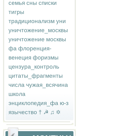
семья
сны
списки
тигры
традиционализм
уни
уничтожение_москвы
уничтожение москвы
фа
флоренция-
венеция
форизмы
цензура_контроль
цитаты_фрагменты
числа
чужая_всячина
школа
энциклопедия_фа
ю-з
язычество
†
☭
♫
✡