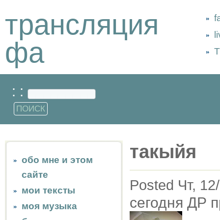
трансляция
f
l
фа
Т
: :
такыйя
обо мне и этом
сайте
Posted Чт, 12
мои тексты
сегодня ДР п
моя музыка