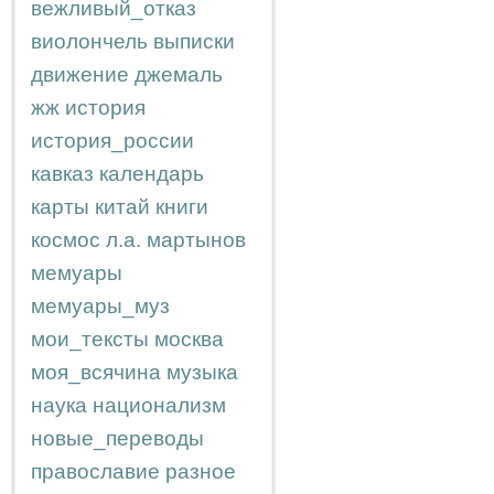
вежливый_отказ
виолончель
выписки
движение
джемаль
жж
история
история_россии
кавказ
календарь
карты
китай
книги
космос
л.а.
мартынов
мемуары
мемуары_муз
мои_тексты
москва
моя_всячина
музыка
наука
национализм
новые_переводы
православие
разное