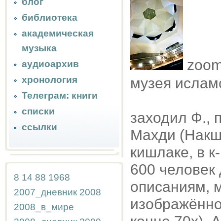
блог
библиотека
академическая
музыка
zoom 
аудиоархив
хронология
музея исламс
Телеграм: книги
списки
заходил Ф.,
ссылки
Махди (Накш
кишлаке, в к
600 человек 
8
14
88
1968
описаниям, 
2007_дневник
2008
изображённо
2008_в_мире