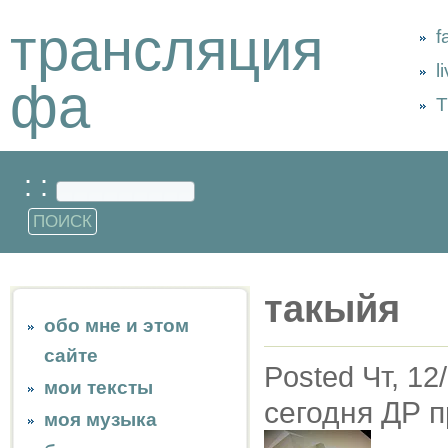
трансляция
f
l
фа
Т
: :
такыйя
обо мне и этом
сайте
Posted Чт, 12
мои тексты
сегодня ДР п
моя музыка