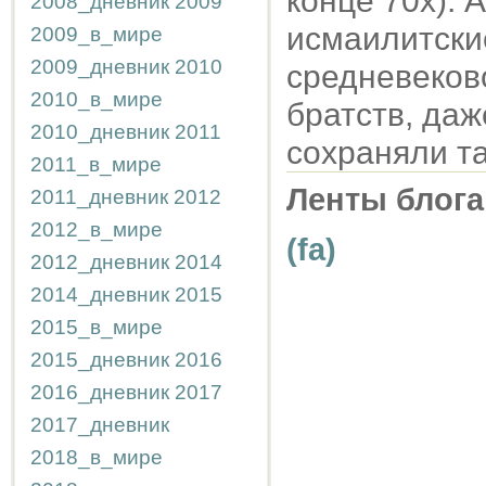
конце 70х). 
2008_дневник
2009
исмаилитски
2009_в_мире
2009_дневник
2010
средневеков
2010_в_мире
братств, даж
2010_дневник
2011
сохраняли т
2011_в_мире
Ленты блога
2011_дневник
2012
2012_в_мире
(fa)
2012_дневник
2014
2014_дневник
2015
2015_в_мире
2015_дневник
2016
2016_дневник
2017
2017_дневник
2018_в_мире