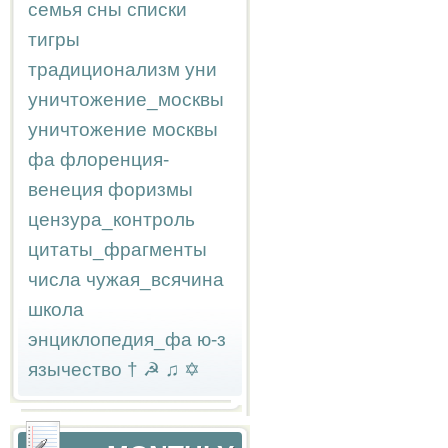
семья
сны
списки
тигры
традиционализм
уни
уничтожение_москвы
уничтожение москвы
фа
флоренция-
венеция
форизмы
цензура_контроль
цитаты_фрагменты
числа
чужая_всячина
школа
энциклопедия_фа
ю-з
язычество
†
☭
♫
✡