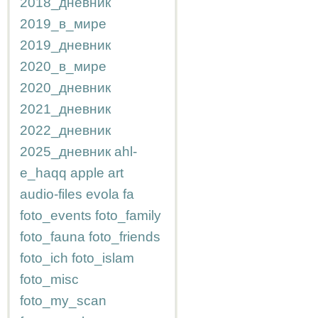
2018_дневник
2019_в_мире
2019_дневник
2020_в_мире
2020_дневник
2021_дневник
2022_дневник
2025_дневник
ahl-
e_haqq
apple
art
audio-files
evola
fa
foto_events
foto_family
foto_fauna
foto_friends
foto_ich
foto_islam
foto_misc
foto_my_scan