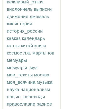
вежливый_отказ
виолончель
выписки
движение
джемаль
жж
история
история_россии
кавказ
календарь
карты
китай
книги
космос
л.а.
мартынов
мемуары
мемуары_муз
мои_тексты
москва
моя_всячина
музыка
наука
национализм
новые_переводы
православие
разное