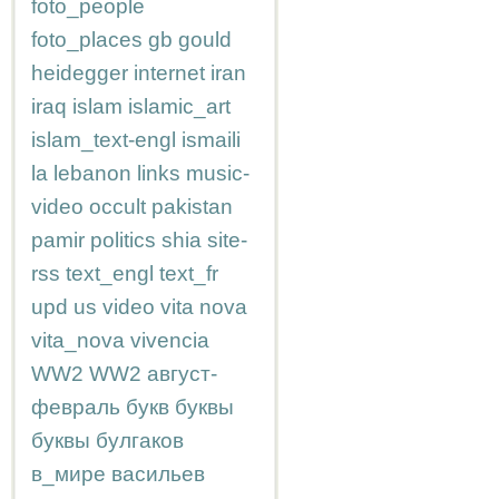
foto_people
foto_places
gb
gould
heidegger
internet
iran
iraq
islam
islamic_art
islam_text-engl
ismaili
la
lebanon
links
music-
video
occult
pakistan
pamir
politics
shia
site-
rss
text_engl
text_fr
upd
us
video
vita nova
vita_nova
vivencia
WW2
WW2
август-
февраль
букв
буквы
буквы
булгаков
в_мире
васильев