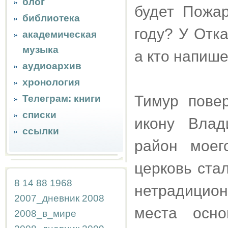
блог
будет Пожар
библиотека
году? У Отк
академическая
музыка
а кто напише
аудиоархив
хронология
Тимур повер
Телеграм: книги
списки
икону Влад
ссылки
район моего
церковь ста
8
14
88
1968
нетрадицио
2007_дневник
2008
места осно
2008_в_мире