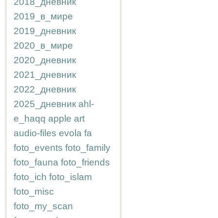
2018_дневник
2019_в_мире
2019_дневник
2020_в_мире
2020_дневник
2021_дневник
2022_дневник
2025_дневник
ahl-
e_haqq
apple
art
audio-files
evola
fa
foto_events
foto_family
foto_fauna
foto_friends
foto_ich
foto_islam
foto_misc
foto_my_scan