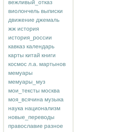
вежливый_отказ
виолончель
выписки
движение
джемаль
жж
история
история_россии
кавказ
календарь
карты
китай
книги
космос
л.а.
мартынов
мемуары
мемуары_муз
мои_тексты
москва
моя_всячина
музыка
наука
национализм
новые_переводы
православие
разное