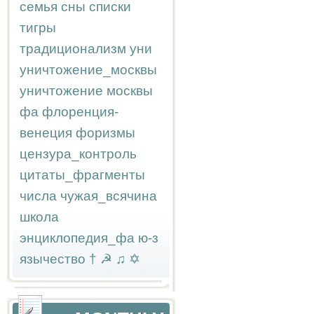
семья
сны
списки
тигры
традиционализм
уни
уничтожение_москвы
уничтожение москвы
фа
флоренция-
венеция
форизмы
цензура_контроль
цитаты_фрагменты
числа
чужая_всячина
школа
энциклопедия_фа
ю-з
язычество
†
☭
♫
✡