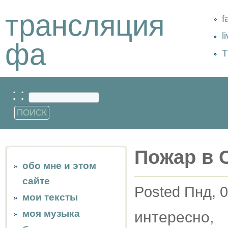
трансляция
f
l
фа
Т
: :
Пожар в 
обо мне и этом
сайте
Posted Пнд, 0
мои тексты
моя музыка
интересно,