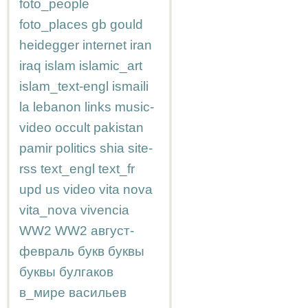
foto_people
foto_places
gb
gould
heidegger
internet
iran
iraq
islam
islamic_art
islam_text-engl
ismaili
la
lebanon
links
music-
video
occult
pakistan
pamir
politics
shia
site-
rss
text_engl
text_fr
upd
us
video
vita nova
vita_nova
vivencia
WW2
WW2
август-
февраль
букв
буквы
буквы
булгаков
в_мире
васильев