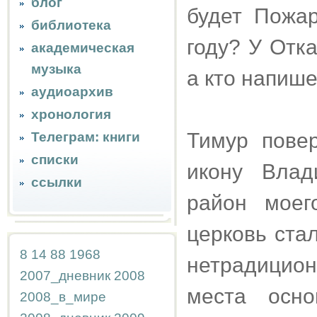
блог
будет Пожар
библиотека
году? У Отк
академическая
музыка
а кто напише
аудиоархив
хронология
Тимур повер
Телеграм: книги
списки
икону Влад
ссылки
район моего
церковь ста
8
14
88
1968
нетрадицио
2007_дневник
2008
места осно
2008_в_мире