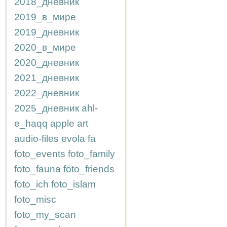
2018_дневник
2019_в_мире
2019_дневник
2020_в_мире
2020_дневник
2021_дневник
2022_дневник
2025_дневник
ahl-
e_haqq
apple
art
audio-files
evola
fa
foto_events
foto_family
foto_fauna
foto_friends
foto_ich
foto_islam
foto_misc
foto_my_scan