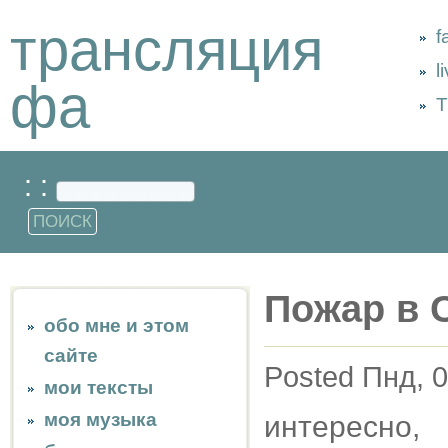
трансляция
f
l
фа
Т
: :
Пожар в 
обо мне и этом
сайте
Posted Пнд, 0
мои тексты
моя музыка
интересно,