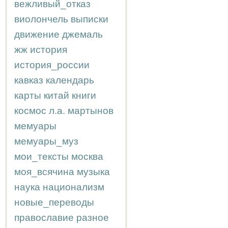
вежливый_отказ
виолончель
выписки
движение
джемаль
жж
история
история_россии
кавказ
календарь
карты
китай
книги
космос
л.а.
мартынов
мемуары
мемуары_муз
мои_тексты
москва
моя_всячина
музыка
наука
национализм
новые_переводы
православие
разное