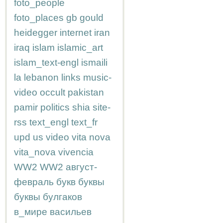
foto_people
foto_places
gb
gould
heidegger
internet
iran
iraq
islam
islamic_art
islam_text-engl
ismaili
la
lebanon
links
music-
video
occult
pakistan
pamir
politics
shia
site-
rss
text_engl
text_fr
upd
us
video
vita nova
vita_nova
vivencia
WW2
WW2
август-
февраль
букв
буквы
буквы
булгаков
в_мире
васильев