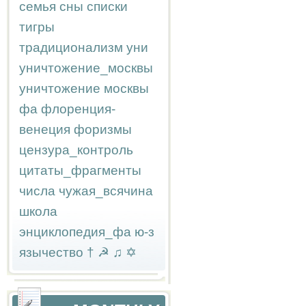
семья
сны
списки
тигры
традиционализм
уни
уничтожение_москвы
уничтожение москвы
фа
флоренция-
венеция
форизмы
цензура_контроль
цитаты_фрагменты
числа
чужая_всячина
школа
энциклопедия_фа
ю-з
язычество
†
☭
♫
✡