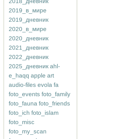
2018_дневник
2019_в_мире
2019_дневник
2020_в_мире
2020_дневник
2021_дневник
2022_дневник
2025_дневник
ahl-
e_haqq
apple
art
audio-files
evola
fa
foto_events
foto_family
foto_fauna
foto_friends
foto_ich
foto_islam
foto_misc
foto_my_scan