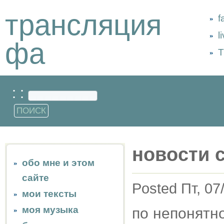
трансляция
f
l
фа
Т
: :
новости 
обо мне и этом
сайте
Posted Пт, 07
мои тексты
моя музыка
по непонятн