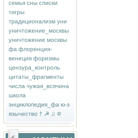
семья
сны
списки
тигры
традиционализм
уни
уничтожение_москвы
уничтожение москвы
фа
флоренция-
венеция
форизмы
цензура_контроль
цитаты_фрагменты
числа
чужая_всячина
школа
энциклопедия_фа
ю-з
язычество
†
☭
♫
✡