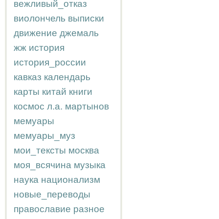
вежливый_отказ
виолончель
выписки
движение
джемаль
жж
история
история_россии
кавказ
календарь
карты
китай
книги
космос
л.а.
мартынов
мемуары
мемуары_муз
мои_тексты
москва
моя_всячина
музыка
наука
национализм
новые_переводы
православие
разное