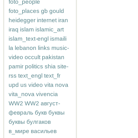
foto_people
foto_places
gb
gould
heidegger
internet
iran
iraq
islam
islamic_art
islam_text-engl
ismaili
la
lebanon
links
music-
video
occult
pakistan
pamir
politics
shia
site-
rss
text_engl
text_fr
upd
us
video
vita nova
vita_nova
vivencia
WW2
WW2
август-
февраль
букв
буквы
буквы
булгаков
в_мире
васильев