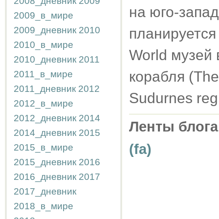
2008_дневник
2009
на юго-запа
2009_в_мире
2009_дневник
2010
планируется 
2010_в_мире
World музей 
2010_дневник
2011
корабля (The 
2011_в_мире
2011_дневник
2012
Sudurnes reg
2012_в_мире
2012_дневник
2014
Ленты блога
2014_дневник
2015
(fa)
2015_в_мире
2015_дневник
2016
2016_дневник
2017
2017_дневник
2018_в_мире