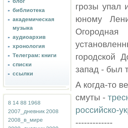
блог
грозы упал 
библиотека
юному Лен
академическая
музыка
Огородная
аудиоархив
установлен
хронология
городской 
Телеграм: книги
списки
запад - был 
ссылки
А когда-то в
смуты -
трес
8
14
88
1968
российско-у
2007_дневник
2008
2008_в_мире
-------------