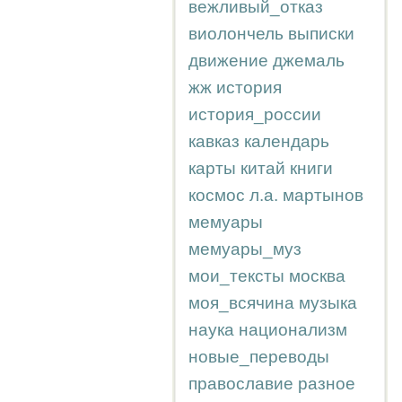
вежливый_отказ
виолончель
выписки
движение
джемаль
жж
история
история_россии
кавказ
календарь
карты
китай
книги
космос
л.а.
мартынов
мемуары
мемуары_муз
мои_тексты
москва
моя_всячина
музыка
наука
национализм
новые_переводы
православие
разное