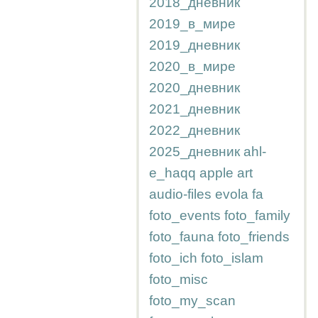
2018_дневник
2019_в_мире
2019_дневник
2020_в_мире
2020_дневник
2021_дневник
2022_дневник
2025_дневник
ahl-
e_haqq
apple
art
audio-files
evola
fa
foto_events
foto_family
foto_fauna
foto_friends
foto_ich
foto_islam
foto_misc
foto_my_scan