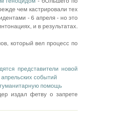
м геноцидом
- бОльшего по
режде чем кастрировали тех
дентами - 6 апреля - но это
интонациях, и в результатах.
ов, который вел процесс по
дятся представители новой
 апрельских событий
 гуманитарную помощь
дер издал фетву о запрете