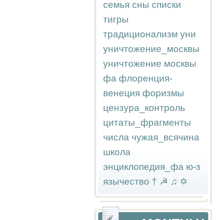
семья
сны
списки
тигры
традиционализм
уни
уничтожение_москвы
уничтожение москвы
фа
флоренция-
венеция
форизмы
цензура_контроль
цитаты_фрагменты
числа
чужая_всячина
школа
энциклопедия_фа
ю-з
язычество
†
☭
♫
✡