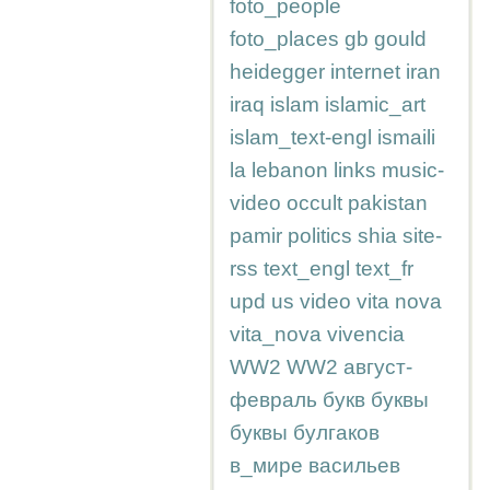
foto_people
foto_places
gb
gould
heidegger
internet
iran
iraq
islam
islamic_art
islam_text-engl
ismaili
la
lebanon
links
music-
video
occult
pakistan
pamir
politics
shia
site-
rss
text_engl
text_fr
upd
us
video
vita nova
vita_nova
vivencia
WW2
WW2
август-
февраль
букв
буквы
буквы
булгаков
в_мире
васильев