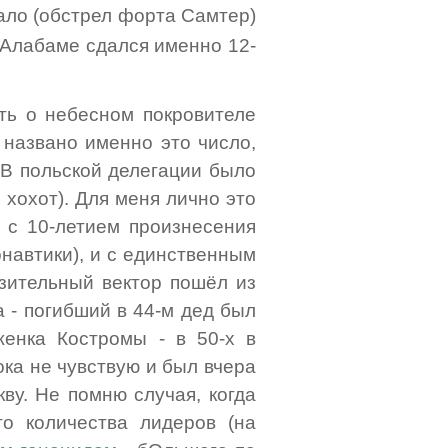
чало (обстрел форта Самтер)
e в Алабаме сдался именно 12-
ять о небесном покровителе
 названо именно это число,
. В польской делегации было
 хохот). Для меня лично это
и с 10-летием произнесения
онавтики), и с единственным
азительный вектор пошёл из
 - погибший в 44-м дед был
женка Костромы - в 50-х в
ока не чувствую и был вчера
ву. Не помню случая, когда
о количества лидеров (на