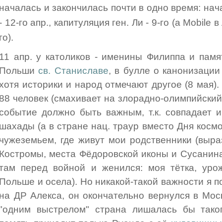
началась и закончилась почти в одно время: на
- 12-го апр., капитуляция ген. Ли - 9-го (а Mobil
го).
11 апр. у католиков - именины Филиппа и пам
Польши
св. Станиславе
, в булле о канонизации
хотя историки и народ отмечают другое (8 мая)
88 человек (смахивает на злорадно-олимпийский
событие должно быть важным, т.к. совпадает 
шахады (а в стране нац. траур вместо Дня косм
чужеземьем, где живут мои родственники (выр
Костромы, места Фёдоровской иконы и Сусанина
там перед войной и женился: моя тётка, уро
Польше и осела). Но никакой-такой важности я п
на ДР Алекса, он окончательно вернулся в Моск
"одним выстрелом" страна лишалась бы таког