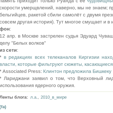
память приходит только Руанда с её
чудовищны
скорости умерщвлений, наверно, мы не знаем; п
бельгийцев, ракетой сбили самолёт с двумя прези
совсем другая история). Тут многое смущает и в 
фон
:
12 апр. в Москве застрелен судья Эдуард Чуваш
делу "Белых волков"
из сети
:
*
в редакциях всех телеканалов Киргизии нахо
власти, которые фильтруют сюжеты, касающиеся
* Associated Press:
Клинтон предложила Бишкеку
* Лариджани заявил о том, что Верховный ли
использования ядерного оружия.
Ленты блога:
л.а.
,
2010_в_мире
(fa)