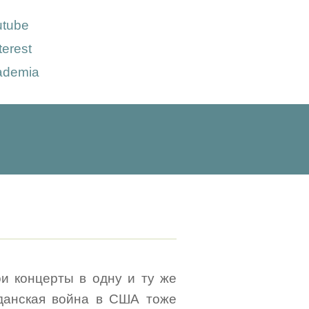
utube
terest
ademia
ои концерты в одну и ту же
данская война в США тоже