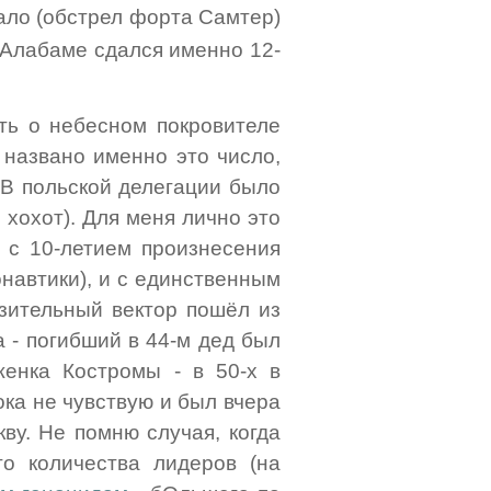
чало (обстрел форта Самтер)
e в Алабаме сдался именно 12-
ять о небесном покровителе
 названо именно это число,
. В польской делегации было
 хохот). Для меня лично это
и с 10-летием произнесения
онавтики), и с единственным
азительный вектор пошёл из
 - погибший в 44-м дед был
женка Костромы - в 50-х в
ока не чувствую и был вчера
ву. Не помню случая, когда
о количества лидеров (на