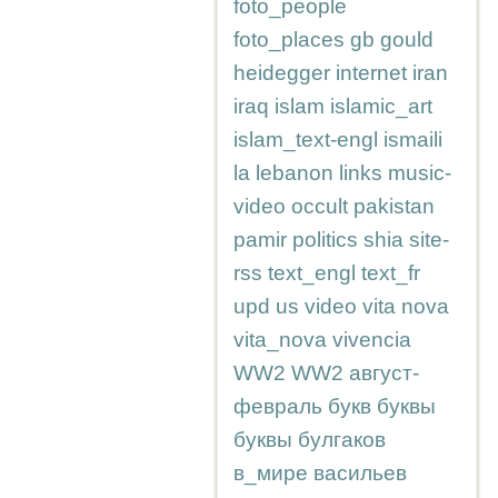
foto_people
foto_places
gb
gould
heidegger
internet
iran
iraq
islam
islamic_art
islam_text-engl
ismaili
la
lebanon
links
music-
video
occult
pakistan
pamir
politics
shia
site-
rss
text_engl
text_fr
upd
us
video
vita nova
vita_nova
vivencia
WW2
WW2
август-
февраль
букв
буквы
буквы
булгаков
в_мире
васильев