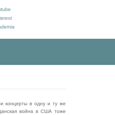
utube
terest
ademia
ои концерты в одну и ту же
данская война в США тоже