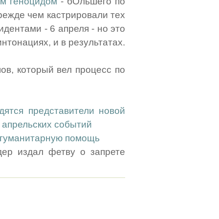
м геноцидом
- бОльшего по
режде чем кастрировали тех
дентами - 6 апреля - но это
интонациях, и в результатах.
ов, который вел процесс по
дятся представители новой
 апрельских событий
 гуманитарную помощь
дер издал фетву о запрете