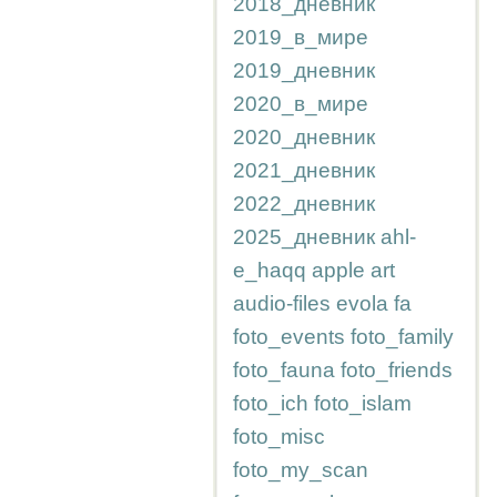
2018_дневник
2019_в_мире
2019_дневник
2020_в_мире
2020_дневник
2021_дневник
2022_дневник
2025_дневник
ahl-
e_haqq
apple
art
audio-files
evola
fa
foto_events
foto_family
foto_fauna
foto_friends
foto_ich
foto_islam
foto_misc
foto_my_scan