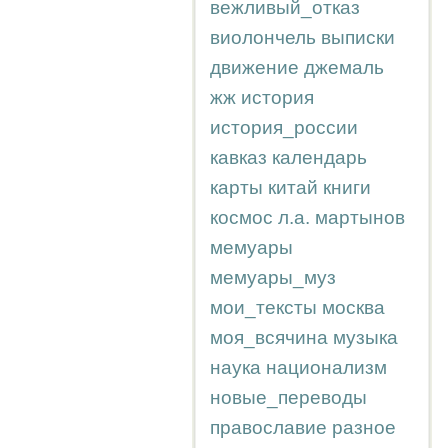
вежливый_отказ
виолончель
выписки
движение
джемаль
жж
история
история_россии
кавказ
календарь
карты
китай
книги
космос
л.а.
мартынов
мемуары
мемуары_муз
мои_тексты
москва
моя_всячина
музыка
наука
национализм
новые_переводы
православие
разное