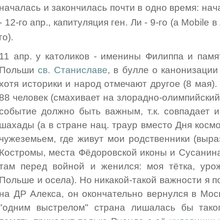
началась и закончилась почти в одно время: на
- 12-го апр., капитуляция ген. Ли - 9-го (а Mobil
го).
11 апр. у католиков - именины Филиппа и пам
Польши
св. Станиславе
, в булле о канонизации
хотя историки и народ отмечают другое (8 мая)
88 человек (смахивает на злорадно-олимпийский
событие должно быть важным, т.к. совпадает 
шахады (а в стране нац. траур вместо Дня косм
чужеземьем, где живут мои родственники (выр
Костромы, места Фёдоровской иконы и Сусанина
там перед войной и женился: моя тётка, уро
Польше и осела). Но никакой-такой важности я п
на ДР Алекса, он окончательно вернулся в Моск
"одним выстрелом" страна лишалась бы таког