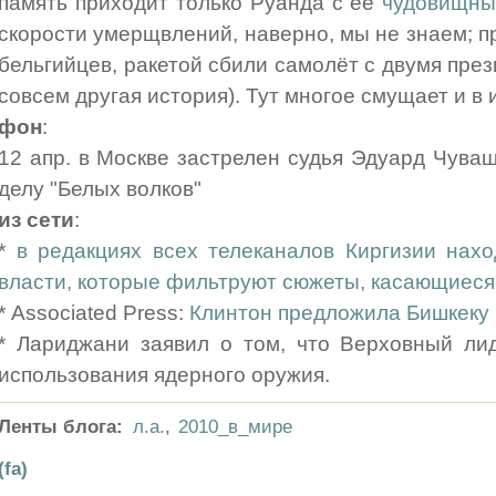
память приходит только Руанда с её
чудовищны
скорости умерщвлений, наверно, мы не знаем; п
бельгийцев, ракетой сбили самолёт с двумя прези
совсем другая история). Тут многое смущает и в 
фон
:
12 апр. в Москве застрелен судья Эдуард Чуваш
делу "Белых волков"
из сети
:
*
в редакциях всех телеканалов Киргизии нахо
власти, которые фильтруют сюжеты, касающиеся
* Associated Press:
Клинтон предложила Бишкеку
* Лариджани заявил о том, что Верховный ли
использования ядерного оружия.
Ленты блога:
л.а.
,
2010_в_мире
(fa)