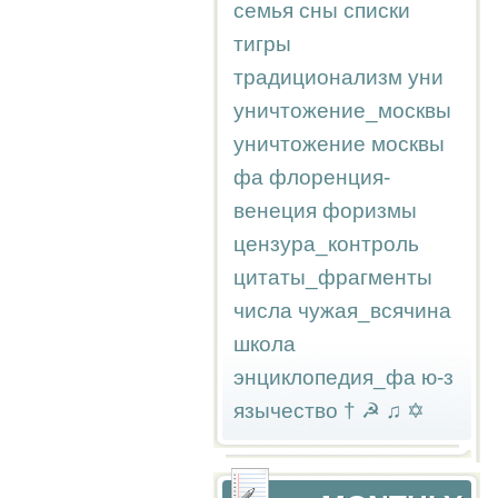
семья
сны
списки
тигры
традиционализм
уни
уничтожение_москвы
уничтожение москвы
фа
флоренция-
венеция
форизмы
цензура_контроль
цитаты_фрагменты
числа
чужая_всячина
школа
энциклопедия_фа
ю-з
язычество
†
☭
♫
✡