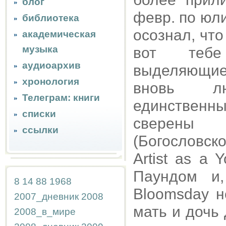
блог
февр. по юли
библиотека
осознал, что
академическая
музыка
вот тебе
аудиоархив
выделяющиес
хронология
вновь лю
Телеграм: книги
единственн
списки
сверены 
ссылки
(Богословск
Artist as a
Паундом и,
8
14
88
1968
Bloomsday н
2007_дневник
2008
мать и дочь 
2008_в_мире