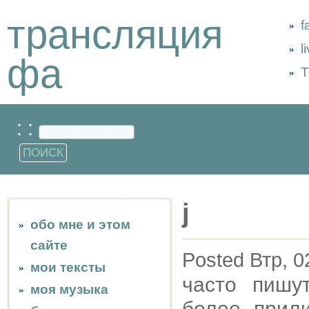
трансляция
f
l
фа
Т
: :
j
обо мне и этом
сайте
Posted Втр, 0
мои тексты
часто пишу
моя музыка
более прил