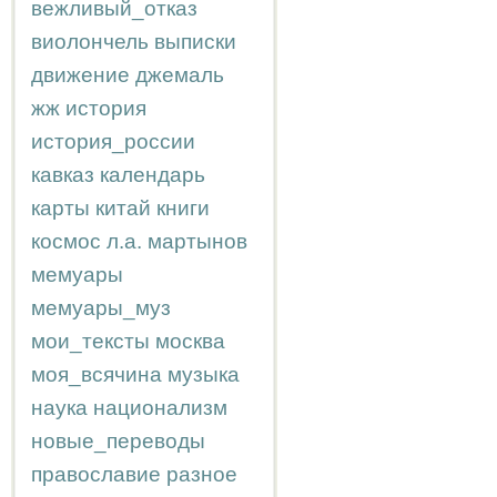
вежливый_отказ
виолончель
выписки
движение
джемаль
жж
история
история_россии
кавказ
календарь
карты
китай
книги
космос
л.а.
мартынов
мемуары
мемуары_муз
мои_тексты
москва
моя_всячина
музыка
наука
национализм
новые_переводы
православие
разное