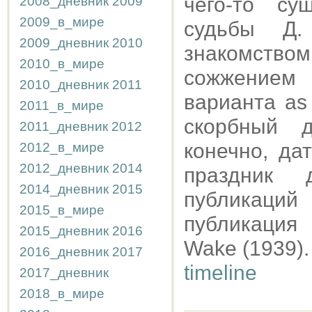
чего-то су
2008_дневник
2009
2009_в_мире
судьбы Д.
2009_дневник
2010
знакомство
2010_в_мире
сожжением 
2010_дневник
2011
варианта as
2011_в_мире
скорбный д
2011_дневник
2012
конечно, да
2012_в_мире
2012_дневник
2014
праздник 
2014_дневник
2015
публикаций
2015_в_мире
публикация 
2015_дневник
2016
Wake (1939).
2016_дневник
2017
timeline
2017_дневник
2018_в_мире