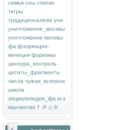
семья
сны
списки
тигры
традиционализм
уни
уничтожение_москвы
уничтожение москвы
фа
флоренция-
венеция
форизмы
цензура_контроль
цитаты_фрагменты
числа
чужая_всячина
школа
энциклопедия_фа
ю-з
язычество
†
☭
♫
✡