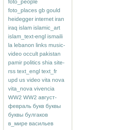
foto_people
foto_places
gb
gould
heidegger
internet
iran
iraq
islam
islamic_art
islam_text-engl
ismaili
la
lebanon
links
music-
video
occult
pakistan
pamir
politics
shia
site-
rss
text_engl
text_fr
upd
us
video
vita nova
vita_nova
vivencia
WW2
WW2
август-
февраль
букв
буквы
буквы
булгаков
в_мире
васильев