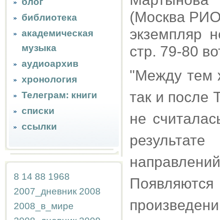
блог
(Москва РИО 
библиотека
экземпляр н
академическая
музыка
стр. 79-80 во
аудиоархив
"Между тем 
хронология
так и после
Телеграм: книги
списки
не считалас
ссылки
результат
направлени
8
14
88
1968
Появляютс
2007_дневник
2008
произведен
2008_в_мире