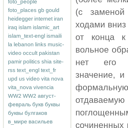
foto_people
foto_places
gb
gould
(с заменой
heidegger
internet
iran
ходами вниз 
iraq
islam
islamic_art
от конца к
islam_text-engl
ismaili
la
lebanon
links
music-
вольное обр
video
occult
pakistan
нет его г
pamir
politics
shia
site-
rss
text_engl
text_fr
значение, и
upd
us
video
vita nova
формальную 
vita_nova
vivencia
WW2
WW2
август-
отдаваему
февраль
букв
буквы
поглощенны
буквы
булгаков
в_мире
васильев
сочиненных 