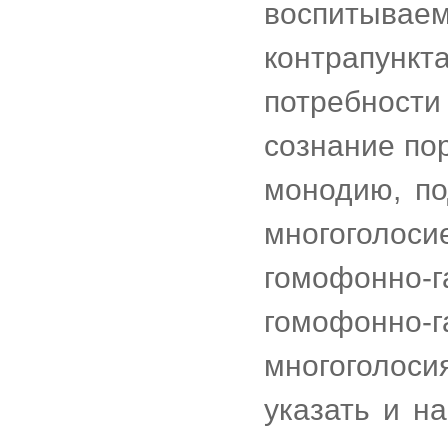
воспитывае
контрапунк
потребност
сознание по
монодию, п
многоголо
гомофонно-
гомофонн
многоголоси
указать и н