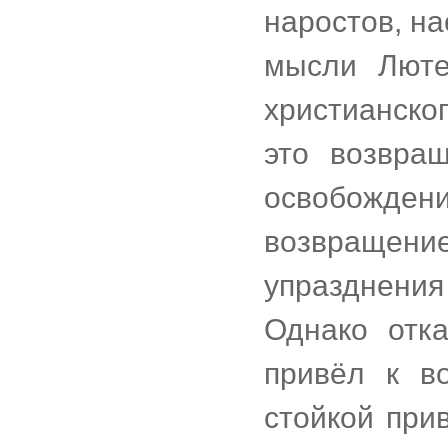
наростов, н
мысли Люте
христианско
это возвра
освобожден
возвращен
упразднени
Однако отка
привёл к в
стойкой при