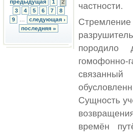
предыдущая
1
2
частности.
3
4
5
6
7
8
9
…
следующая ›
Стремле
последняя »
разрушите
породило 
гомофонно-
связанный
обусловле
Сущность уч
возвращени
времён пут