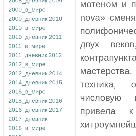
2008_дневник
2009
мотеном и п
2009_в_мире
nova» сменя
2009_дневник
2010
2010_в_мире
полифониче
2010_дневник
2011
двух веко
2011_в_мире
2011_дневник
2012
контрапун
2012_в_мире
мастерства
2012_дневник
2014
2014_дневник
2015
техника, 
2015_в_мире
числовую 
2015_дневник
2016
привела к
2016_дневник
2017
2017_дневник
хитроумней
2018_в_мире