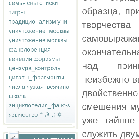
семья
сны
списки
образца, пр
тигры
традиционализм
уни
творчес
уничтожение_москвы
самовыр
уничтожение москвы
фа
флоренция-
окончатель
венеция
форизмы
над принц
цензура_контроль
цитаты_фрагменты
неизбежно в
числа
чужая_всячина
двойственно
школа
смешения му
энциклопедия_фа
ю-з
язычество
†
☭
♫
✡
уже тайное
служить дву