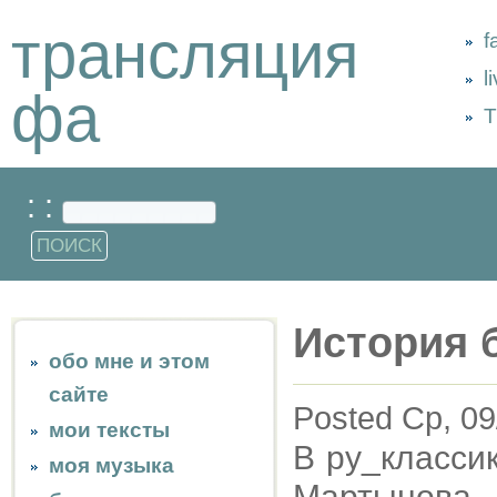
трансляция
f
l
фа
Т
: :
История 
обо мне и этом
сайте
Posted Ср, 09
мои тексты
В ру_класси
моя музыка
Мартынова 