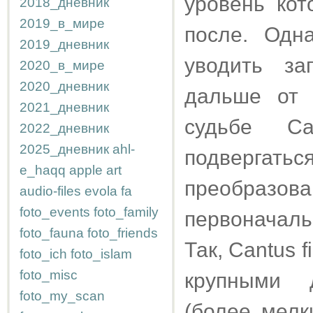
уровень ко
2018_дневник
2019_в_мире
после. Одн
2019_дневник
уводить з
2020_в_мире
2020_дневник
дальше от 
2021_дневник
судьбе Ca
2022_дневник
2025_дневник
ahl-
подвергат
e_haqq
apple
art
преобраз
audio-files
evola
fa
foto_events
foto_family
первоначаль
foto_fauna
foto_friends
Так, Cantus 
foto_ich
foto_islam
foto_misc
крупными 
foto_my_scan
(более мелк