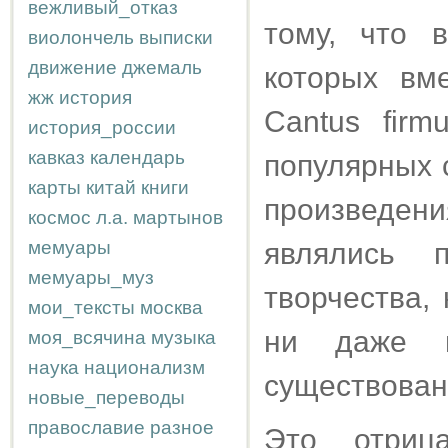
вежливый_отказ
тому, что 
виолончель
выписки
движение
джемаль
которых вме
жж
история
Cantus firm
история_россии
кавказ
календарь
популярных с
карты
китай
книги
произведен
космос
л.а.
мартынов
мемуары
являлись п
мемуары_муз
творчества,
мои_тексты
москва
ни даже в
моя_всячина
музыка
наука
национализм
существован
новые_переводы
православие
разное
Это отрица