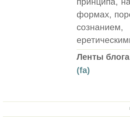
принципа, н
формах, по
сознание
еретическим
Ленты блога
(fa)