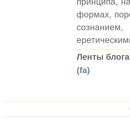
принципа, н
формах, по
сознание
еретическим
Ленты блога
(fa)