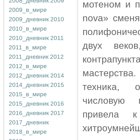
2008_дневник
2009
мотеном и п
2009_в_мире
nova» сменя
2009_дневник
2010
2010_в_мире
полифониче
2010_дневник
2011
двух веко
2011_в_мире
2011_дневник
2012
контрапун
2012_в_мире
мастерства
2012_дневник
2014
2014_дневник
2015
техника, 
2015_в_мире
числовую 
2015_дневник
2016
привела к
2016_дневник
2017
2017_дневник
хитроумней
2018_в_мире