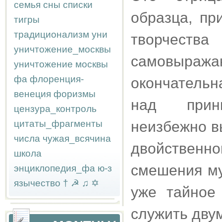
семья
сны
списки
образца, пр
тигры
традиционализм
уни
творчес
уничтожение_москвы
самовыр
уничтожение москвы
фа
флоренция-
окончатель
венеция
форизмы
над принц
цензура_контроль
цитаты_фрагменты
неизбежно в
числа
чужая_всячина
двойственно
школа
смешения му
энциклопедия_фа
ю-з
язычество
†
☭
♫
✡
уже тайное
служить дву