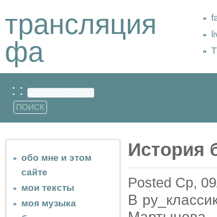
трансляция
f
l
фа
Т
: :
История 
обо мне и этом
сайте
Posted Ср, 09
мои тексты
В ру_класси
моя музыка
Мартынова 