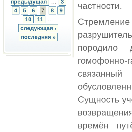
предыдущая
…
3
частности.
4
5
6
7
8
9
10
11
…
Стремле
следующая ›
разрушите
последняя »
породило 
гомофонно-
связанный
обусловле
Сущность уч
возвращени
времён пут