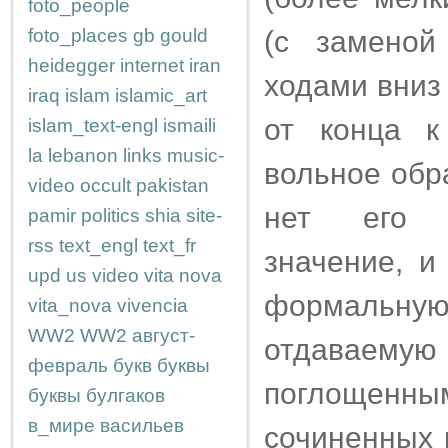
foto_people
foto_places
gb
gould
(с заменой
heidegger
internet
iran
ходами вниз 
iraq
islam
islamic_art
от конца к
islam_text-engl
ismaili
la
lebanon
links
music-
вольное обр
video
occult
pakistan
нет его г
pamir
politics
shia
site-
rss
text_engl
text_fr
значение, и
upd
us
video
vita nova
формальную 
vita_nova
vivencia
WW2
WW2
август-
отдаваему
февраль
букв
буквы
поглощенны
буквы
булгаков
в_мире
васильев
сочиненных 