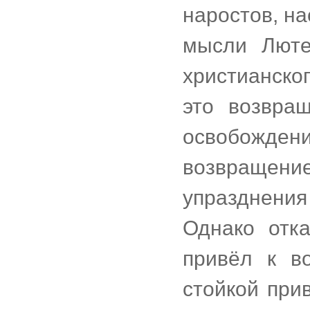
наростов, н
мысли Люте
христианско
это возвра
освобожден
возвращен
упразднени
Однако отка
привёл к в
стойкой при