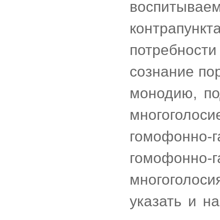
воспитывае
контрапунк
потребност
сознание по
монодию, п
многоголо
гомофонно-
гомофонн
многоголоси
указать и н