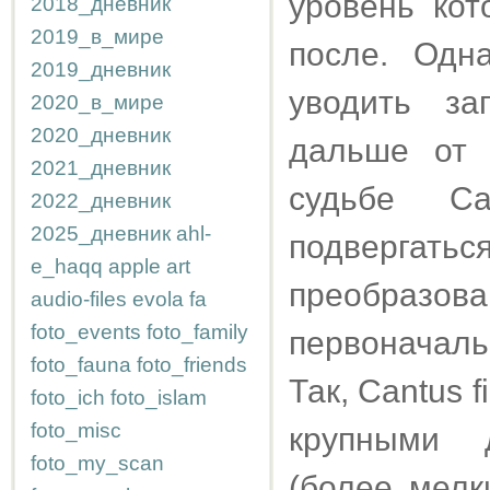
уровень ко
2018_дневник
2019_в_мире
после. Одн
2019_дневник
уводить з
2020_в_мире
2020_дневник
дальше от 
2021_дневник
судьбе Ca
2022_дневник
2025_дневник
ahl-
подвергат
e_haqq
apple
art
преобраз
audio-files
evola
fa
foto_events
foto_family
первоначаль
foto_fauna
foto_friends
Так, Cantus 
foto_ich
foto_islam
foto_misc
крупными 
foto_my_scan
(более мелк