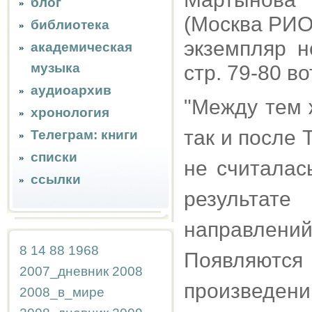
блог
(Москва РИО 
библиотека
экземпляр н
академическая
музыка
стр. 79-80 во
аудиоархив
"Между тем 
хронология
так и после
Телеграм: книги
списки
не считалас
ссылки
результат
направлени
8
14
88
1968
Появляютс
2007_дневник
2008
произведен
2008_в_мире