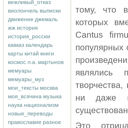
вежливый_отказ
тому, что 
виолончель
выписки
движение
джемаль
которых вме
жж
история
Cantus firm
история_россии
кавказ
календарь
популярных с
карты
китай
книги
произведен
космос
л.а.
мартынов
мемуары
являлись п
мемуары_муз
творчества,
мои_тексты
москва
ни даже в
моя_всячина
музыка
наука
национализм
существован
новые_переводы
православие
разное
Это отрица