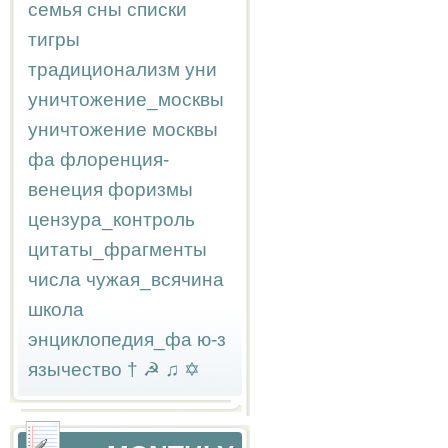
семья
сны
списки
тигры
традиционализм
уни
уничтожение_москвы
уничтожение москвы
фа
флоренция-
венеция
форизмы
цензура_контроль
цитаты_фрагменты
числа
чужая_всячина
школа
энциклопедия_фа
ю-з
язычество
†
☭
♫
✡