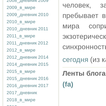
2008_дневник
2009
человек, 
2009_в_мире
пребывает в
2009_дневник
2010
2010_в_мире
мира сопр
2010_дневник
2011
экзотериче
2011_в_мире
2011_дневник
2012
синхронност
2012_в_мире
2012_дневник
2014
сегодня
(из 
2014_дневник
2015
2015_в_мире
Ленты блога
2015_дневник
2016
(fa)
2016_дневник
2017
2017_дневник
2018_в_мире