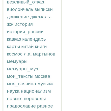
вежливый_отказ
виолончель
выписки
движение
джемаль
жж
история
история_россии
кавказ
календарь
карты
китай
книги
космос
л.а.
мартынов
мемуары
мемуары_муз
мои_тексты
москва
моя_всячина
музыка
наука
национализм
новые_переводы
православие
разное