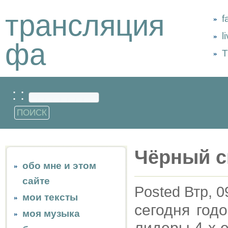
трансляция
f
l
фа
Т
: :
Чёрный с
обо мне и этом
сайте
Posted Втр, 0
мои тексты
сегодня год
моя музыка
лидеры 4-х е