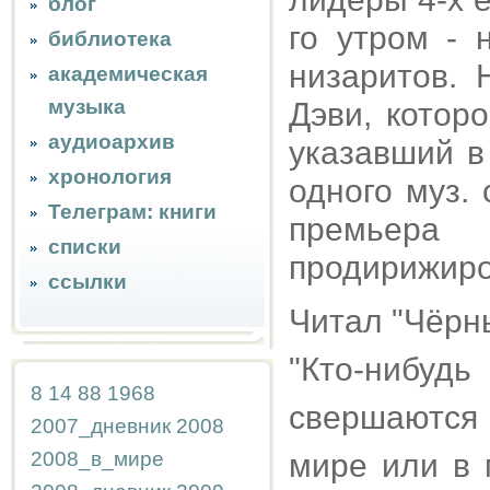
блог
го утром - 
библиотека
низаритов. 
академическая
музыка
Дэви, котор
аудиоархив
указавший в
хронология
одного муз.
Телеграм: книги
премьера
списки
продирижиро
ссылки
Читал "Чёрны
"Кто-нибуд
8
14
88
1968
свершаются 
2007_дневник
2008
2008_в_мире
мире или в 