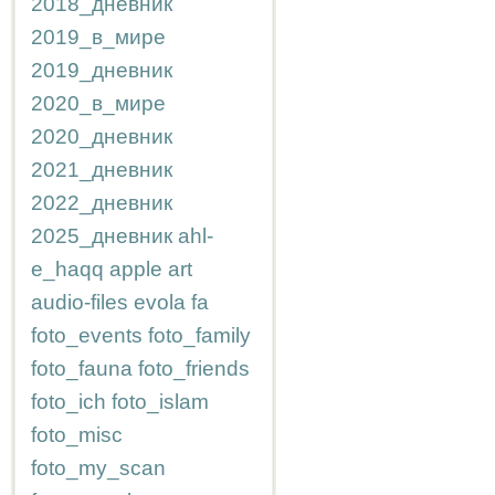
2018_дневник
2019_в_мире
2019_дневник
2020_в_мире
2020_дневник
2021_дневник
2022_дневник
2025_дневник
ahl-
e_haqq
apple
art
audio-files
evola
fa
foto_events
foto_family
foto_fauna
foto_friends
foto_ich
foto_islam
foto_misc
foto_my_scan