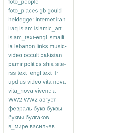
foto_people
foto_places
gb
gould
heidegger
internet
iran
iraq
islam
islamic_art
islam_text-engl
ismaili
la
lebanon
links
music-
video
occult
pakistan
pamir
politics
shia
site-
rss
text_engl
text_fr
upd
us
video
vita nova
vita_nova
vivencia
WW2
WW2
август-
февраль
букв
буквы
буквы
булгаков
в_мире
васильев