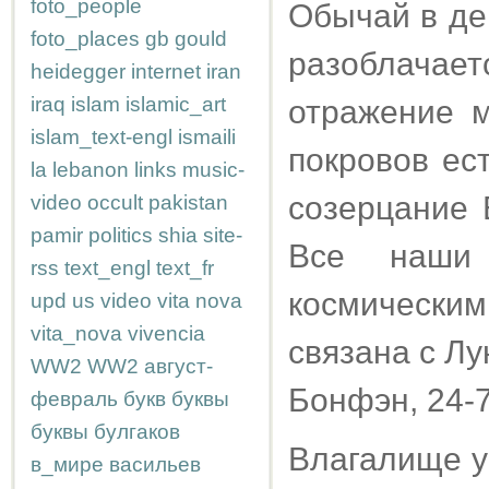
foto_people
Обычай в де
foto_places
gb
gould
разоблача
heidegger
internet
iran
iraq
islam
islamic_art
отражение м
islam_text-engl
ismaili
покровов ес
la
lebanon
links
music-
созерцание 
video
occult
pakistan
pamir
politics
shia
site-
Все наши 
rss
text_engl
text_fr
космическ
upd
us
video
vita nova
vita_nova
vivencia
связана с Лу
WW2
WW2
август-
Бонфэн, 24-
февраль
букв
буквы
буквы
булгаков
Влагалище у
в_мире
васильев