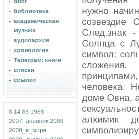
блог
нужно начин
библиотека
созвездие 
академическая
музыка
След.знак 
аудиоархив
Солнца с Лу
хронология
символ: сол
Телеграм: книги
сложения.
списки
принципами,
ссылки
человека. Н
доме Овна, 
сексуально
8
14
88
1968
алхимик до
2007_дневник
2008
символизир
2008_в_мире