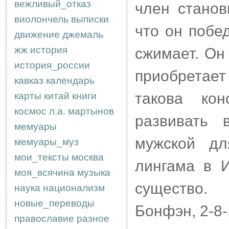
вежливый_отказ
член станов
виолончель
выписки
что он побе
движение
джемаль
жж
история
сжимает. Он
история_россии
приобретает
кавказ
календарь
такова ко
карты
китай
книги
космос
л.а.
мартынов
развивать 
мемуары
мужской д
мемуары_муз
мои_тексты
москва
лингама в 
моя_всячина
музыка
существо.
наука
национализм
новые_переводы
Бонфэн, 2-8
православие
разное