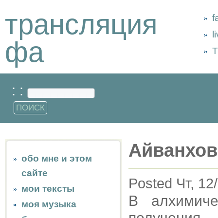
трансляция
f
l
фа
Т
: :
Айванхов
обо мне и этом
сайте
Posted Чт, 12
мои тексты
В алхимиче
моя музыка
получения 