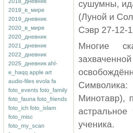
2018_дневник
сушумны, ида
2019_в_мире
(Луной и Сол
2019_дневник
2020_в_мире
Сэвр 27-12-
2020_дневник
Многие ск
2021_дневник
2022_дневник
захваченн
2025_дневник
ahl-
освобождё
e_haqq
apple
art
audio-files
evola
fa
Символика: 
foto_events
foto_family
Минотавр), 
foto_fauna
foto_friends
foto_ich
foto_islam
астральное
foto_misc
ученика.
foto_my_scan