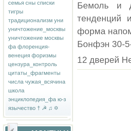
семья
сны
списки
Бемоль и 
тигры
тенденций 
традиционализм
уни
уничтожение_москвы
форма напом
уничтожение москвы
Бонфэн 30-5
фа
флоренция-
венеция
форизмы
12 дверей Н
цензура_контроль
цитаты_фрагменты
числа
чужая_всячина
школа
энциклопедия_фа
ю-з
язычество
†
☭
♫
✡