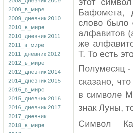
этот симво
2008_дневник
2009
2009_в_мире
Бафомета, 
2009_дневник
2010
слово было 
2010_в_мире
алфавитов (а
2010_дневник
2011
же алфавитов
2011_в_мире
Т. То есть э
2011_дневник
2012
2012_в_мире
Полумесяц - 
2012_дневник
2014
сказано, чт
2014_дневник
2015
2015_в_мире
в символе М
2015_дневник
2016
знак Луны, т
2016_дневник
2017
2017_дневник
Символ Ка
2018_в_мире