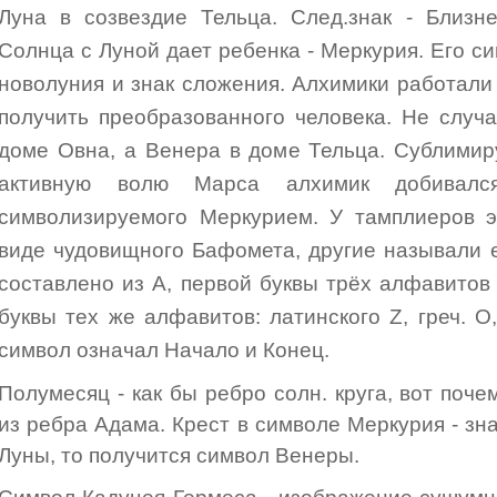
Луна в созвездие Тельца. След.знак - Близн
Солнца с Луной дает ребенка - Меркурия. Его си
новолуния и знак сложения. Алхимики работали
получить преобразованного человека. Не случ
доме Овна, а Венера в доме Тельца. Сублимир
активную волю Марса алхимик добивался
символизируемого Меркурием. У тамплиеров э
виде чудовищного Бафомета, другие называли 
составлено из А, первой буквы трёх алфавитов 
буквы тех же алфавитов: латинского Z, греч. O,
символ означал Начало и Конец.
Полумесяц - как бы ребро солн. круга, вот поче
из ребра Адама. Крест в символе Меркурия - зна
Луны, то получится символ Венеры.