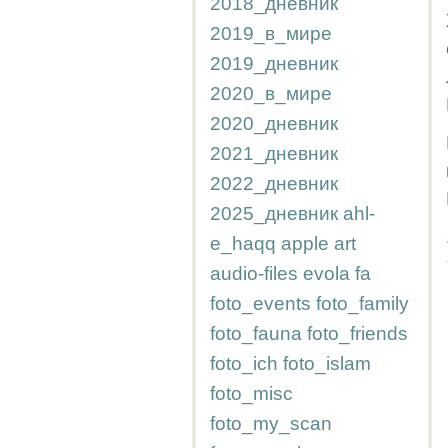
2018_дневник
2019_в_мире
2019_дневник
2020_в_мире
2020_дневник
2021_дневник
2022_дневник
2025_дневник
ahl-
e_haqq
apple
art
audio-files
evola
fa
foto_events
foto_family
foto_fauna
foto_friends
foto_ich
foto_islam
foto_misc
foto_my_scan