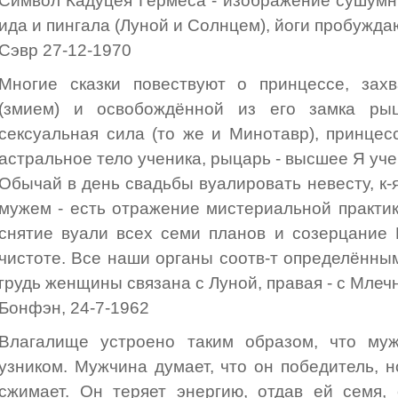
Символ Кадуцея Гермеса - изображение сушумны
ида и пингала (Луной и Солнцем), йоги пробужда
Сэвр 27-12-1970
Многие сказки повествуют о принцессе, зах
(змием) и освобождённой из его замка рыц
сексуальная сила (то же и Минотавр), принцесс
астральное тело ученика, рыцарь - высшее Я уче
Обычай в день свадьбы вуалировать невесту, к-
мужем - есть отражение мистериальной практик
снятие вуали всех семи планов и созерцание
чистоте. Все наши органы соотв-т определённы
грудь женщины связана с Луной, правая - с Мле
Бонфэн, 24-7-1962
Влагалище устроено таким образом, что муж
узником. Мужчина думает, что он победитель, н
сжимает. Он теряет энергию, отдав ей семя,