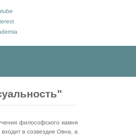
utube
terest
ademia
суальность"
лучения философского камня
 входит в созвездие Овна, а