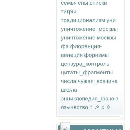
семья
сны
списки
тигры
традиционализм
уни
уничтожение_москвы
уничтожение москвы
фа
флоренция-
венеция
форизмы
цензура_контроль
цитаты_фрагменты
числа
чужая_всячина
школа
энциклопедия_фа
ю-з
язычество
†
☭
♫
✡