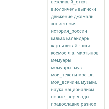
вежливый_отказ
виолончель
выписки
движение
джемаль
жж
история
история_россии
кавказ
календарь
карты
китай
книги
космос
л.а.
мартынов
мемуары
мемуары_муз
мои_тексты
москва
моя_всячина
музыка
наука
национализм
новые_переводы
православие
разное