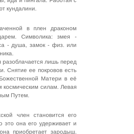
, ида и пингала. Работая с
ют кундалини.
ваченной в плен драконом
арем. Символика: змея -
а - душа, замок - физ. или
ника.
я разоблачается лишь перед
и. Снятие ее покровов есть
 Божественной Матери в её
м космическим силам. Левая
чным Путем.
ской член становится его
о это она его удерживает и
 она приобретает зародыш.