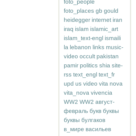
foto_people
foto_places
gb
gould
heidegger
internet
iran
iraq
islam
islamic_art
islam_text-engl
ismaili
la
lebanon
links
music-
video
occult
pakistan
pamir
politics
shia
site-
rss
text_engl
text_fr
upd
us
video
vita nova
vita_nova
vivencia
WW2
WW2
август-
февраль
букв
буквы
буквы
булгаков
в_мире
васильев