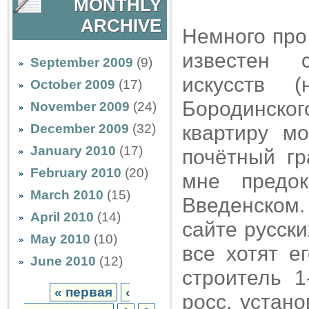
MONTHLY
ARCHIVE
Немного про
известен 
September 2009
(9)
искусств 
October 2009
(17)
Бородинског
November 2009
(24)
December 2009
(32)
квартиру м
January 2010
(17)
почётный гр
February 2010
(20)
мне предо
March 2010
(15)
Введенском
April 2010
(14)
сайте русски
May 2010
(10)
все хотят е
June 2010
(12)
строитель 1
« первая
‹
росс. устано