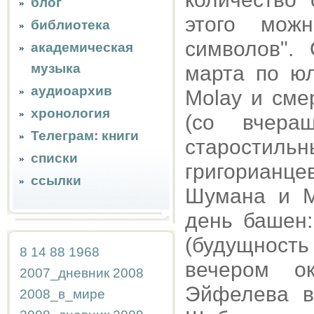
блог
этого мож
библиотека
символов".
академическая
музыка
марта по юл
аудиоархив
Molay и сме
хронология
(со вчера
Телеграм: книги
старостильн
списки
григорианц
ссылки
Шумана и М
день башен
(будущност
8
14
88
1968
вечером о
2007_дневник
2008
Эйфелева в
2008_в_мире