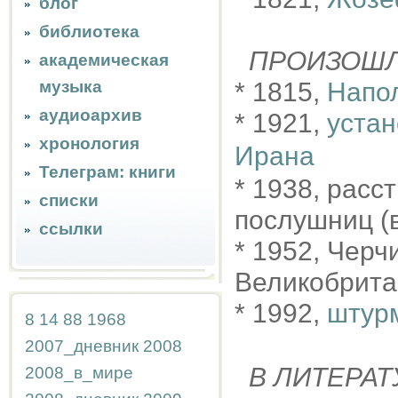
блог
библиотека
ПРОИЗОШ
академическая
музыка
* 1815,
Напол
аудиоархив
* 1921,
уста
хронология
Ирана
Телеграм: книги
* 1938, расс
списки
послушниц (
ссылки
* 1952, Черч
Великобрита
* 1992,
штур
8
14
88
1968
2007_дневник
2008
В ЛИТЕРАТ
2008_в_мире