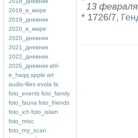
2018_дневник
13 феврал
2019_в_мире
* 1726/7,
Ген
2019_дневник
2020_в_мире
2020_дневник
2021_дневник
2022_дневник
2025_дневник
ahl-
e_haqq
apple
art
audio-files
evola
fa
foto_events
foto_family
foto_fauna
foto_friends
foto_ich
foto_islam
foto_misc
foto_my_scan