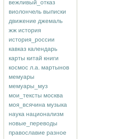
вежливый_отказ
виолончель
выписки
движение
джемаль
жж
история
история_россии
кавказ
календарь
карты
китай
книги
космос
л.а.
мартынов
мемуары
мемуары_муз
мои_тексты
москва
моя_всячина
музыка
наука
национализм
новые_переводы
православие
разное