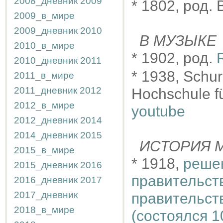
2008_дневник
2009
* 1802, род. 
2009_в_мире
2009_дневник
2010
В МУЗЫКЕ
2010_в_мире
* 1902, род.
2010_дневник
2011
* 1938, Schu
2011_в_мире
2011_дневник
2012
Hochschule fü
2012_в_мире
youtube
2012_дневник
2014
2014_дневник
2015
ИСТОРИЯ М
2015_в_мире
* 1918,
реше
2015_дневник
2016
правительст
2016_дневник
2017
2017_дневник
правительст
2018_в_мире
(состоялся 1