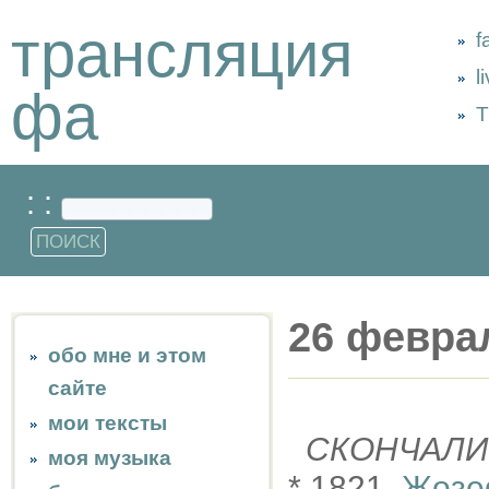
трансляция
f
l
фа
Т
: :
26 февра
обо мне и этом
сайте
мои тексты
СКОНЧАЛИ
моя музыка
* 1821,
Жозе