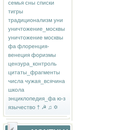
семья
сны
списки
тигры
традиционализм
уни
уничтожение_москвы
уничтожение москвы
фа
флоренция-
венеция
форизмы
цензура_контроль
цитаты_фрагменты
числа
чужая_всячина
школа
энциклопедия_фа
ю-з
язычество
†
☭
♫
✡