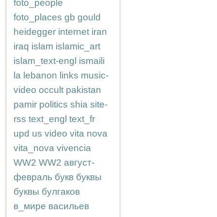
foto_people
foto_places
gb
gould
heidegger
internet
iran
iraq
islam
islamic_art
islam_text-engl
ismaili
la
lebanon
links
music-
video
occult
pakistan
pamir
politics
shia
site-
rss
text_engl
text_fr
upd
us
video
vita nova
vita_nova
vivencia
WW2
WW2
август-
февраль
букв
буквы
буквы
булгаков
в_мире
васильев