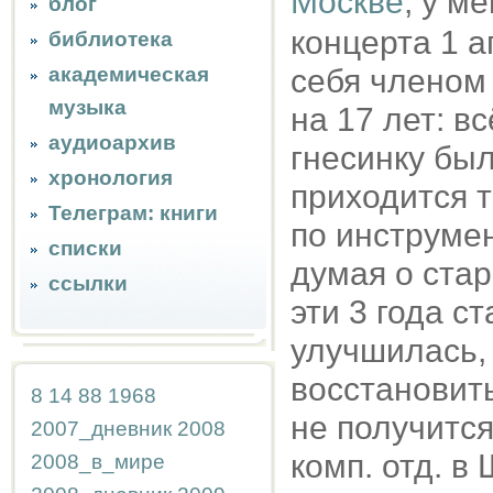
Москве
, у м
блог
концерта 1 а
библиотека
академическая
себя членом 
музыка
на 17 лет: в
аудиоархив
гнесинку был
хронология
приходится т
Телеграм: книги
по инструмен
списки
думая о стар
ссылки
эти 3 года с
улучшилась,
восстановить
8
14
88
1968
не получится
2007_дневник
2008
комп. отд. в
2008_в_мире