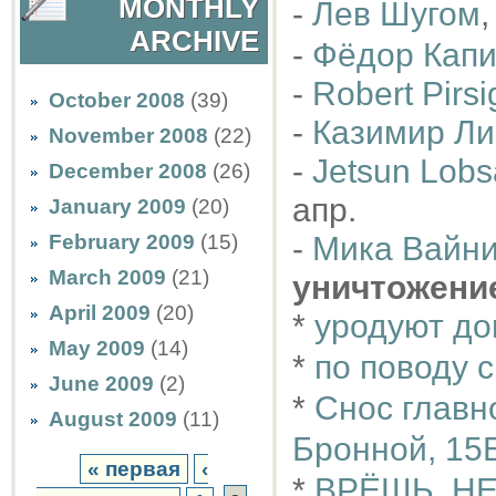
MONTHLY
-
Лев Шугом
,
ARCHIVE
-
Фёдор Кап
-
Robert Pirsi
October 2008
(39)
-
Казимир Ли
November 2008
(22)
-
Jetsun Lobs
December 2008
(26)
апр.
January 2009
(20)
February 2009
(15)
-
Мика Вайн
March 2009
(21)
уничтожени
April 2009
(20)
*
уродуют д
May 2009
(14)
*
по поводу 
June 2009
(2)
*
Снос главн
August 2009
(11)
Бронной, 15
« первая
‹
*
ВРЁШЬ, Н