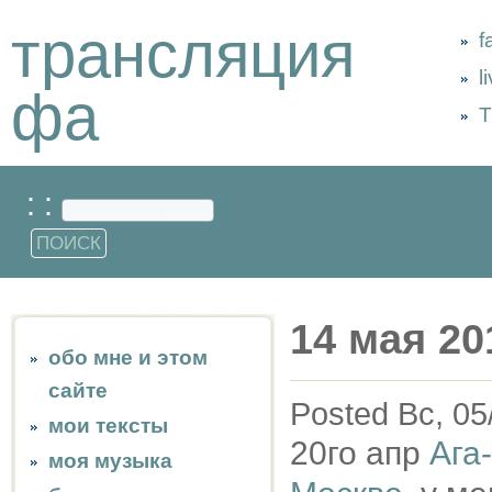
трансляция
f
l
фа
Т
: :
14 мая 20
обо мне и этом
сайте
Posted Вс, 05
мои тексты
20го апр
Ага
моя музыка