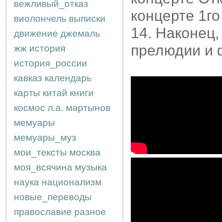
вежливый_отказ
концерте 1го
виолончель
выписки
14. Наконец,
движение
джемаль
прелюдии и 
жж
история
история_россии
кавказ
календарь
карты
китай
книги
космос
л.а.
мартынов
мемуары
мемуары_муз
мои_тексты
москва
моя_всячина
музыка
наука
национализм
новые_переводы
православие
разное