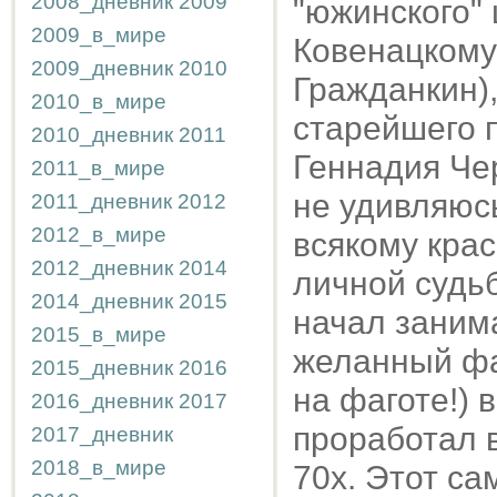
2008_дневник
2009
"южинского" 
2009_в_мире
Ковенацкому
2009_дневник
2010
Гражданкин),
2010_в_мире
старейшего п
2010_дневник
2011
Геннадия Чер
2011_в_мире
не удивляюсь
2011_дневник
2012
2012_в_мире
всякому крас
2012_дневник
2014
личной судьб
2014_дневник
2015
начал занима
2015_в_мире
желанный фаг
2015_дневник
2016
на фаготе!) 
2016_дневник
2017
проработал в
2017_дневник
2018_в_мире
70х. Этот са