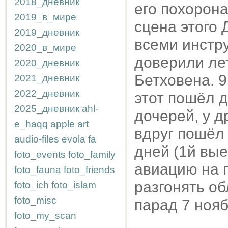
2018_дневник
его похорона
2019_в_мире
сцена этого 
2019_дневник
всеми инстру
2020_в_мире
доверили лет
2020_дневник
Бетховена. 
2021_дневник
2022_дневник
этот пошёл д
2025_дневник
ahl-
дочерей, у д
e_haqq
apple
art
вдруг пошёл
audio-files
evola
fa
дней (1й вые
foto_events
foto_family
авиацию на 
foto_fauna
foto_friends
разгонять об
foto_ich
foto_islam
foto_misc
парад 7 нояб
foto_my_scan