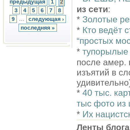
предыдущая
1
2
из сети
:
3
4
5
6
7
8
*
Золотые р
9
…
следующая ›
последняя »
*
Кто ведёт 
“простых мо
*
тупорылые
после амер.
изъятий в сл
удивительно
*
40 тыс. кар
тыс фото из
*
Их нацистс
Ленты блога