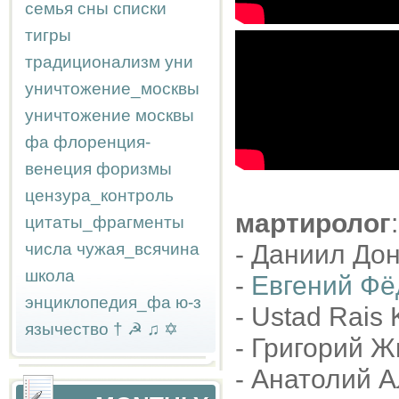
семья
сны
списки
тигры
традиционализм
уни
уничтожение_москвы
уничтожение москвы
фа
флоренция-
венеция
форизмы
цензура_контроль
мартиролог
:
цитаты_фрагменты
числа
чужая_всячина
- Даниил Дон
школа
-
Евгений Фё
энциклопедия_фа
ю-з
- Ustad Rais 
язычество
†
☭
♫
✡
- Григорий Ж
- Анатолий А