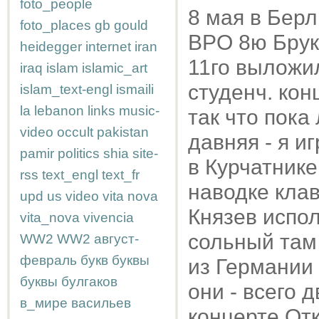
foto_people
8 мая в Берл
foto_places
gb
gould
BPO 8ю Брукн
heidegger
internet
iran
11го выложил
iraq
islam
islamic_art
студенч. кон
islam_text-engl
ismaili
la
lebanon
links
music-
так что пока
video
occult
pakistan
давняя - я и
pamir
politics
shia
site-
в Курчатнике
rss
text_engl
text_fr
наводке клав
upd
us
video
vita nova
Князев испол
vita_nova
vivencia
сольный там 
WW2
WW2
август-
февраль
букв
буквы
из Германии
буквы
булгаков
они - всего 
в_мире
васильев
концерте Отк