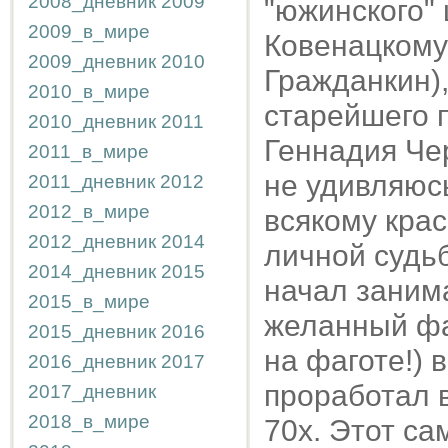
2008_дневник
2009
"южинского" 
2009_в_мире
Ковенацкому
2009_дневник
2010
Гражданкин),
2010_в_мире
старейшего п
2010_дневник
2011
Геннадия Чер
2011_в_мире
не удивляюсь
2011_дневник
2012
2012_в_мире
всякому крас
2012_дневник
2014
личной судьб
2014_дневник
2015
начал занима
2015_в_мире
желанный фаг
2015_дневник
2016
на фаготе!) 
2016_дневник
2017
проработал в
2017_дневник
2018_в_мире
70х. Этот са