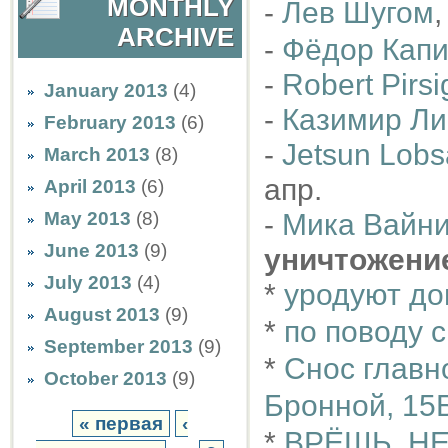
MONTHLY
-
Лев Шугом
,
ARCHIVE
-
Фёдор Кап
-
Robert Pirsi
January 2013
(4)
-
Казимир Ли
February 2013
(6)
-
Jetsun Lobs
March 2013
(8)
апр.
April 2013
(6)
May 2013
(8)
-
Мика Вайн
June 2013
(9)
уничтожени
July 2013
(4)
*
уродуют д
August 2013
(9)
*
по поводу 
September 2013
(9)
*
Снос главн
October 2013
(9)
Бронной, 15
« первая
‹
*
ВРЁШЬ, Н