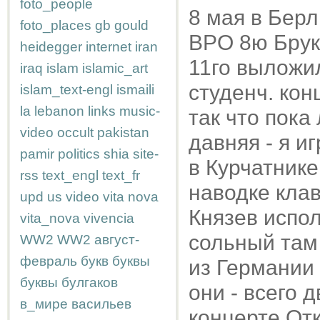
foto_people
8 мая в Берл
foto_places
gb
gould
BPO 8ю Брукн
heidegger
internet
iran
11го выложил
iraq
islam
islamic_art
студенч. кон
islam_text-engl
ismaili
la
lebanon
links
music-
так что пока
video
occult
pakistan
давняя - я и
pamir
politics
shia
site-
в Курчатнике
rss
text_engl
text_fr
наводке клав
upd
us
video
vita nova
Князев испол
vita_nova
vivencia
сольный там 
WW2
WW2
август-
февраль
букв
буквы
из Германии
буквы
булгаков
они - всего 
в_мире
васильев
концерте Отк