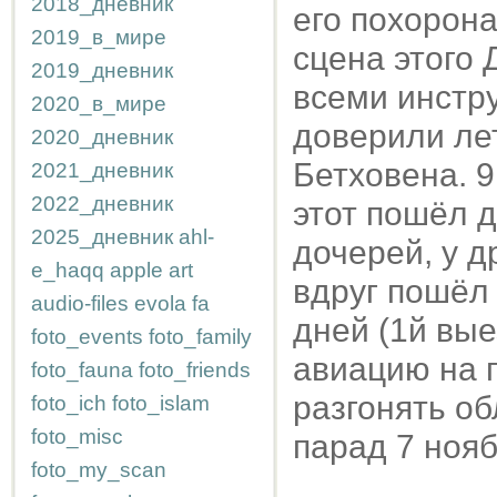
2018_дневник
его похорона
2019_в_мире
сцена этого 
2019_дневник
всеми инстру
2020_в_мире
доверили лет
2020_дневник
Бетховена. 
2021_дневник
2022_дневник
этот пошёл д
2025_дневник
ahl-
дочерей, у д
e_haqq
apple
art
вдруг пошёл
audio-files
evola
fa
дней (1й вые
foto_events
foto_family
авиацию на 
foto_fauna
foto_friends
разгонять об
foto_ich
foto_islam
foto_misc
парад 7 нояб
foto_my_scan