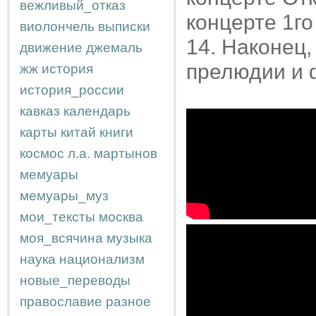
вежливый_отказ
концерте 1го
виолончель
выписки
14. Наконец,
движение
джемаль
прелюдии и 
жж
история
история_россии
кавказ
календарь
карты
китай
книги
космос
л.а.
мартынов
мемуары
мемуары_муз
мои_тексты
москва
моя_всячина
музыка
наука
национализм
новые_переводы
православие
разное