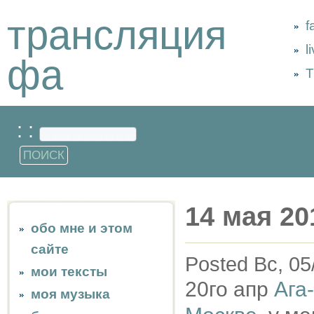
трансляция
f
l
фа
Т
: :
14 мая 20
обо мне и этом
сайте
Posted Вс, 05
мои тексты
20го апр
Ага
моя музыка