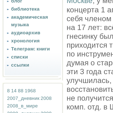
Москве
, у м
блог
концерта 1 а
библиотека
академическая
себя членом 
музыка
на 17 лет: в
аудиоархив
гнесинку был
хронология
приходится т
Телеграм: книги
по инструмен
списки
думая о стар
ссылки
эти 3 года с
улучшилась,
восстановить
8
14
88
1968
не получится
2007_дневник
2008
комп. отд. в
2008_в_мире