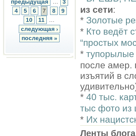
предыдущая
…
3
из сети
:
4
5
6
7
8
9
*
Золотые р
10
11
…
следующая ›
*
Кто ведёт 
последняя »
“простых мо
*
тупорылые
после амер.
изъятий в сл
удивительно
*
40 тыс. кар
тыс фото из
*
Их нацистс
Ленты блога