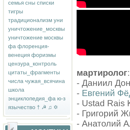
семья
сны
списки
тигры
традиционализм
уни
уничтожение_москвы
уничтожение москвы
фа
флоренция-
венеция
форизмы
цензура_контроль
мартиролог
:
цитаты_фрагменты
числа
чужая_всячина
- Даниил Дон
школа
-
Евгений Фё
энциклопедия_фа
ю-з
- Ustad Rais 
язычество
†
☭
♫
✡
- Григорий Ж
- Анатолий А