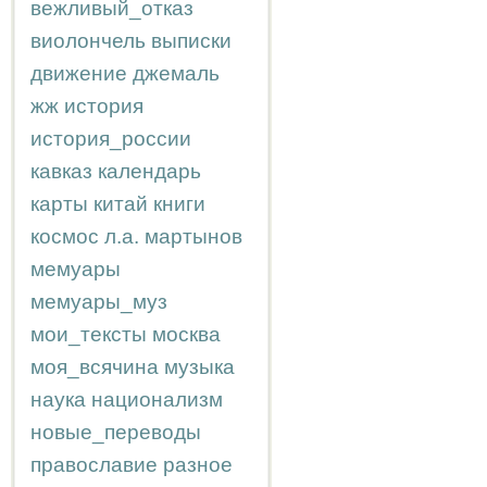
вежливый_отказ
виолончель
выписки
движение
джемаль
жж
история
история_россии
кавказ
календарь
карты
китай
книги
космос
л.а.
мартынов
мемуары
мемуары_муз
мои_тексты
москва
моя_всячина
музыка
наука
национализм
новые_переводы
православие
разное