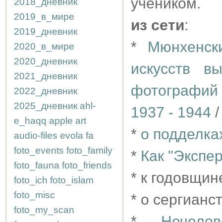
учеником.
2018_дневник
2019_в_мире
из сети
:
2019_дневник
*
Мюнхенск
2020_в_мире
2020_дневник
искусств в
2021_дневник
фотографий 
2022_дневник
2025_дневник
ahl-
1937 - 1944
/
e_haqq
apple
art
*
о подделка
audio-files
evola
fa
foto_events
foto_family
*
Как "Экспер
foto_fauna
foto_friends
* к годовщин
foto_ich
foto_islam
foto_misc
* о сергианс
foto_my_scan
*
Нечело