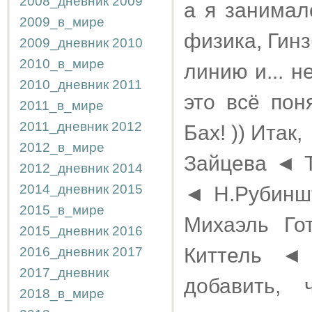
2008_дневник
2009
а я занимал
2009_в_мире
физика, Гинз
2009_дневник
2010
2010_в_мире
линию и... н
2010_дневник
2011
это всё пон
2011_в_мире
2011_дневник
2012
Бах! )) Итак,
2012_в_мире
Зайцева ◄ 
2012_дневник
2014
2014_дневник
2015
◄ Н.Рубинш
2015_в_мире
Михаэль Го
2015_дневник
2016
Киттель ◄
2016_дневник
2017
2017_дневник
добавить,
2018_в_мире