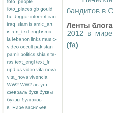
foto_people
foto_places
gb
gould
бандитов в 
heidegger
internet
iran
iraq
islam
islamic_art
Ленты блога
islam_text-engl
ismaili
2012_в_мире
la
lebanon
links
music-
(fa)
video
occult
pakistan
pamir
politics
shia
site-
rss
text_engl
text_fr
upd
us
video
vita nova
vita_nova
vivencia
WW2
WW2
август-
февраль
букв
буквы
буквы
булгаков
в_мире
васильев