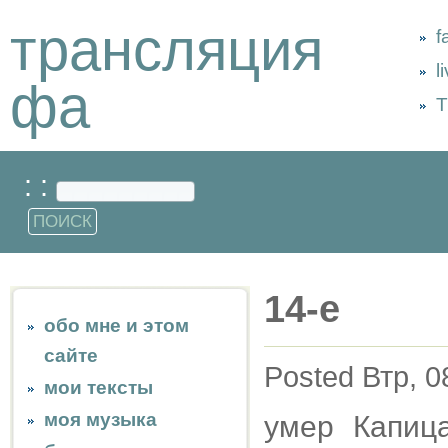
трансляция
f
l
фа
Т
: :
14-е
обо мне и этом
сайте
Posted Втр, 0
мои тексты
моя музыка
умер Капиц