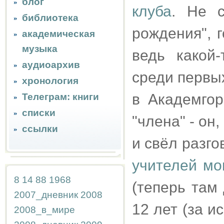
блог
клуба
. Не с
библиотека
рождения", г
академическая
музыка
ведь какой
аудиоархив
среди первых
хронология
в Академгор
Телеграм: книги
списки
"члена" - он
ссылки
и свёл разго
учителей мо
8
14
88
1968
(теперь там
2007_дневник
2008
12 лет (за и
2008_в_мире