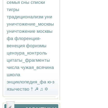
семья
сны
списки
тигры
традиционализм
уни
уничтожение_москвы
уничтожение москвы
фа
флоренция-
венеция
форизмы
цензура_контроль
цитаты_фрагменты
числа
чужая_всячина
школа
энциклопедия_фа
ю-з
язычество
†
☭
♫
✡