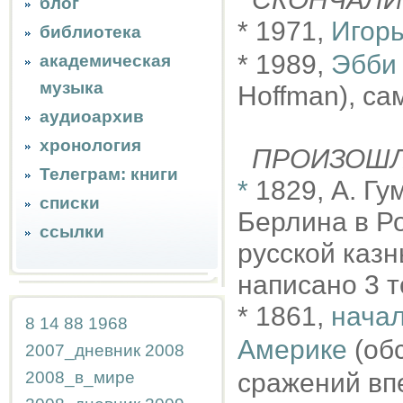
блог
* 1971,
Игор
библиотека
* 1989,
Эбби
академическая
музыка
Hoffman), са
аудиоархив
хронология
ПРОИЗОШ
Телеграм: книги
*
1829, А. Г
списки
Берлина в Ро
ссылки
русской казн
написано 3 
* 1861,
начал
8
14
88
1968
Америке
(обс
2007_дневник
2008
2008_в_мире
сражений вп