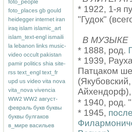
foto_people
* 1922, 1-я 
foto_places
gb
gould
"Гудок" (всег
heidegger
internet
iran
iraq
islam
islamic_art
islam_text-engl
ismaili
В МУЗЫКЕ
la
lebanon
links
music-
* 1888, род.
video
occult
pakistan
* 1939, Рау
pamir
politics
shia
site-
Патцаком ше
rss
text_engl
text_fr
(Якубовский,
upd
us
video
vita nova
Айхендорф), 
vita_nova
vivencia
WW2
WW2
август-
* 1940, род. 
февраль
букв
буквы
* 1945,
после
буквы
булгаков
Филармоничес
в_мире
васильев