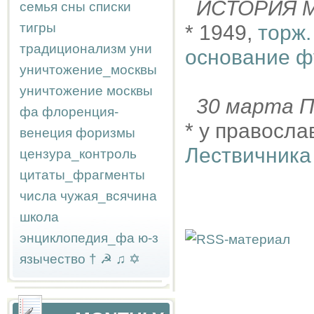
ИСТОРИЯ М
семья
сны
списки
тигры
* 1949,
торж.
традиционализм
уни
основание 
уничтожение_москвы
уничтожение москвы
30 марта
фа
флоренция-
* у правосл
венеция
форизмы
Лествичника
цензура_контроль
цитаты_фрагменты
числа
чужая_всячина
школа
энциклопедия_фа
ю-з
язычество
†
☭
♫
✡