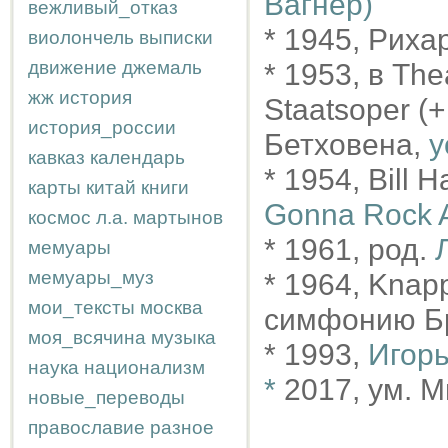
Вагнер)
вежливый_отказ
* 1945, Риха
виолончель
выписки
движение
джемаль
* 1953, в The
жж
история
Staatsoper (
история_россии
Бетховена,
y
кавказ
календарь
* 1954, Bill 
карты
китай
книги
Gonna Rock A
космос
л.а.
мартынов
* 1961, род.
мемуары
мемуары_муз
* 1964, Kna
мои_тексты
москва
симфонию Бр
моя_всячина
музыка
* 1993,
Игор
наука
национализм
*
2017, ум. М
новые_переводы
православие
разное