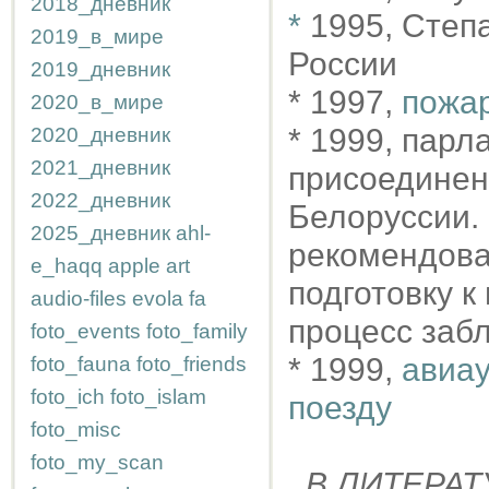
2018_дневник
*
1995, Степ
2019_в_мире
России
2019_дневник
* 1997,
пожар
2020_в_мире
* 1999, пар
2020_дневник
2021_дневник
присоединен
2022_дневник
Белоруссии.
2025_дневник
ahl-
рекомендова
e_haqq
apple
art
подготовку к
audio-files
evola
fa
процесс заб
foto_events
foto_family
* 1999,
авиау
foto_fauna
foto_friends
foto_ich
foto_islam
поезду
foto_misc
foto_my_scan
В ЛИТЕРАТ