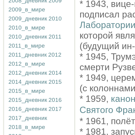
2008_дневник
2009
* 1943, виц
2009_в_мире
подписал ра
2009_дневник
2010
Лаборатори
2010_в_мире
которой явл
2010_дневник
2011
(будущий ин-
2011_в_мире
2011_дневник
2012
* 1945, Тру
2012_в_мире
смерти Рузв
2012_дневник
2014
* 1949, цер
2014_дневник
2015
(с колоннам
2015_в_мире
* 1959,
канон
2015_дневник
2016
Святого Фра
2016_дневник
2017
2017_дневник
* 1961, полё
2018_в_мире
* 1981, запу