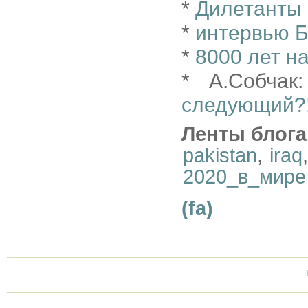
*
Дилетанты 
*
интервью 
*
8000 лет н
* А.Собча
следующий?!
Ленты блога
pakistan
,
iraq
2020_в_мире
(fa)