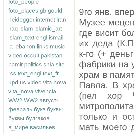
foto_people
9го янв. впе
foto_places
gb
gould
heidegger
internet
iran
Музее мецен
iraq
islam
islamic_art
где висит бо
islam_text-engl
ismaili
их деда (К.
la
lebanon
links
music-
к-го (+ ден
video
occult
pakistan
фабрики на 
pamir
politics
shia
site-
храм в памят
rss
text_engl
text_fr
upd
us
video
vita nova
Павла. В хр
vita_nova
vivencia
(пел хор 
WW2
WW2
август-
митрополит
февраль
букв
буквы
только и ос
буквы
булгаков
мать моего д
в_мире
васильев