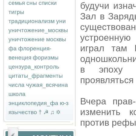
семья
сны
списки
будучи изна
тигры
Зал в Заряд
традиционализм
уни
существован
уничтожение_москвы
устроенную
уничтожение москвы
играл там Б
фа
флоренция-
одношкольник
венеция
форизмы
цензура_контроль
в эпоху с
цитаты_фрагменты
проявляться 
числа
чужая_всячина
школа
Вчера прав-
энциклопедия_фа
ю-з
изменить к
язычество
†
☭
♫
✡
против рефы