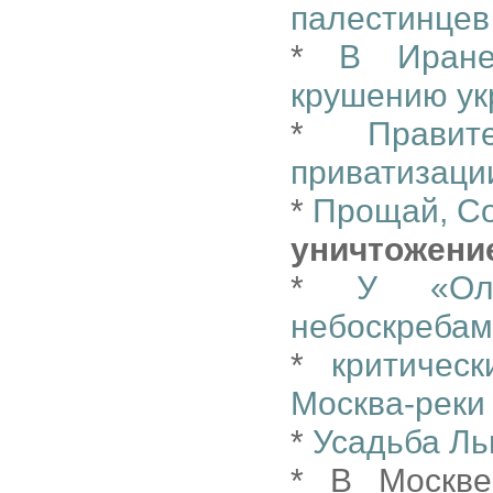
палестинцев
*
В Иране
крушению ук
*
Прави
приватизаци
*
Прощай, С
уничтожени
*
У «Ол
небоскреба
*
критичес
Москва-реки
*
Усадьба Ль
* В Москве