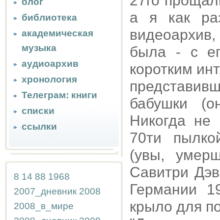
27го прощал
блог
а я как ра
библиотека
видеоархив
академическая
музыка
была - с е
аудиоархив
коротким инт
хронология
представив
Телеграм: книги
бабушки (о
списки
Никогда не
ссылки
70ти пылко
(увы, умер
Савитри Дэв
8
14
88
1968
Германии 1
2007_дневник
2008
крыло для по
2008_в_мире