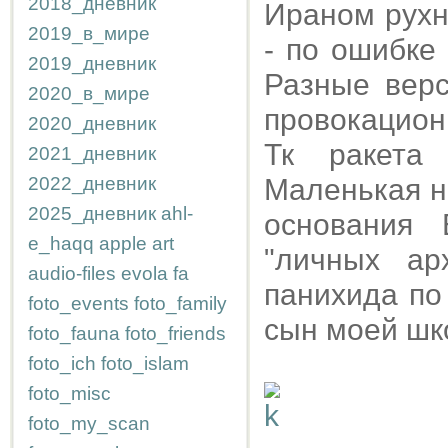
2018_дневник
Ираном рухну
2019_в_мире
- по ошибке
2019_дневник
Разные верс
2020_в_мире
провокацион
2020_дневник
Тк ракета
2021_дневник
2022_дневник
Маленькая н
2025_дневник
ahl-
основания 
e_haqq
apple
art
"личных ар
audio-files
evola
fa
панихида п
foto_events
foto_family
сын моей шк
foto_fauna
foto_friends
foto_ich
foto_islam
foto_misc
foto_my_scan