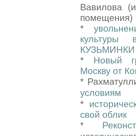
Вавилова (
помещения)
*
увольне
культуры 
КУЗЬМИНКИ 
*
Новый г
Москву от К
* Рахматулл
условиям
*
историчес
свой облик
*
Реконс