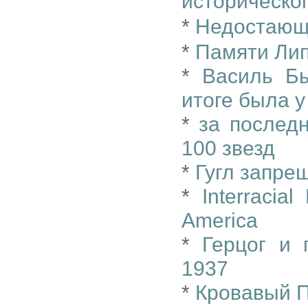
историческог
*
Недостающ
*
Памяти Ли
*
Василь Бы
итоге была у
*
за последн
100 звезд
*
Гугл запре
*
Interracia
America
*
Герцог и 
1937
*
Кровавый 