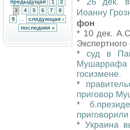
*
26 дек. 
предыдущая
1
2
3
4
5
6
7
8
Иоанну Гроз
9
…
следующая ›
фон
последняя »
* 10 дек. А
Экспертного
*
суд в Па
Мушаррафа
госизмене.
*
правитель
приговор М
*
б.прези
приговорили
*
Украина 