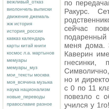
по передача
вежливый_отказ
виолончель
выписки
Ракурс. С
движение
джемаль
родственни
жж
история
сейчас пов
история_россии
подаренный 
кавказ
календарь
меня дома. 
карты
китай
книги
Каверин име
космос
л.а.
мартынов
мемуары
гнесинки, 
мемуары_муз
Символично,
мои_тексты
москва
но и директо
моя_всячина
музыка
с 0 по 11 к
наука
национализм
повезло с о
новые_переводы
учился у 1го
православие
разное