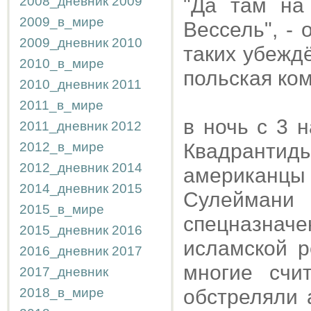
2008_дневник
2009
"Да там на
2009_в_мире
Вессель", - 
2009_дневник
2010
таких убежд
2010_в_мире
польская ком
2010_дневник
2011
2011_в_мире
в ночь с 3 
2011_дневник
2012
2012_в_мире
Квадрантид
2012_дневник
2014
американцы
2014_дневник
2015
Сулейма
2015_в_мире
спецназнач
2015_дневник
2016
исламской 
2016_дневник
2017
многие счи
2017_дневник
2018_в_мире
обстреляли 