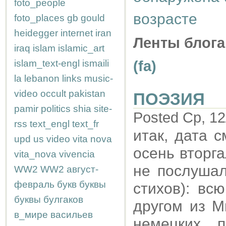
foto_people
возрасте
foto_places
gb
gould
heidegger
internet
iran
Ленты блога
iraq
islam
islamic_art
islam_text-engl
ismaili
(fa)
la
lebanon
links
music-
video
occult
pakistan
ПОЭЗИЯ
pamir
politics
shia
site-
Posted Ср, 12
rss
text_engl
text_fr
итак, дата 
upd
us
video
vita nova
осень вторга
vita_nova
vivencia
не послушал
WW2
WW2
август-
февраль
букв
буквы
стихов): вс
буквы
булгаков
другом из М
в_мире
васильев
немецких 