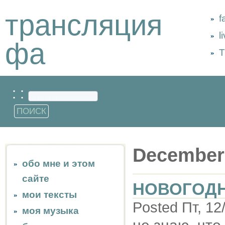
трансляция
f
l
фа
Т
: :
December
обо мне и этом
сайте
НОВОГОД
мои тексты
Posted Пт, 12
моя музыка