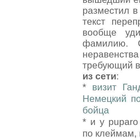
разместил в
текст переп
вообще уди
фамилию. 
неравенст
требующий в
из сети
:
*
визит Га
Немецкий по
бойца
* и у pupar
по клеймам, 