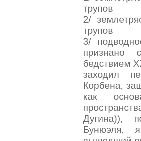
трупов
2/ землетря
трупов
3/ подводн
признано 
бедствием ХХ
заходил п
Корбена, за
как основ
пространств
Дугина)), 
Бунюэля, 
вышедший его