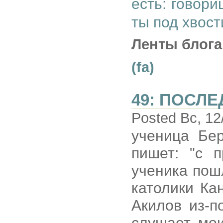
есть: говор
ты под хвост
Ленты блога
(fa)
49: ПОСЛ
Posted Вс, 12
ученица Бер
пишет: "с п
ученика пош
католики Ка
Акилов из-п
слушает мои