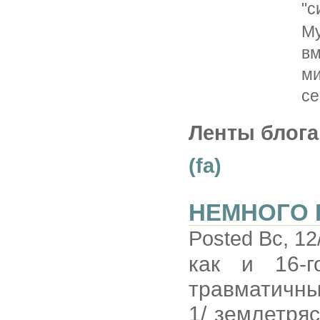
"с
Му
в
м
се
Ленты блога
(fa)
НЕМНОГО 
Posted Вс, 12
как и 16-г
травматичны
1/ землетряс