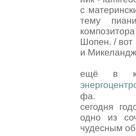
с материнс
тему пиан
композитор
Шопен. / во
и Микеландж
ещё в к
энергоцентр
фа.
сегодня год
одно из со
чудесным об