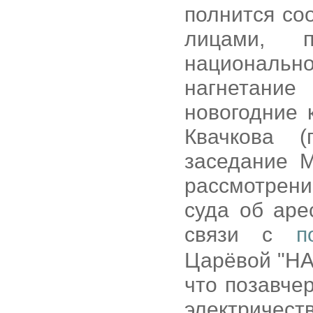
полнится с
лицами, 
националь
нагнетани
новогодние 
Квачкова (
заседание М
рассмотрени
суда об аре
связи с
п
Царёвой "HA
что позавче
электричес