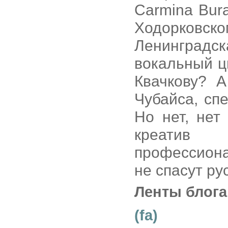
Carmina Bur
Ходорковс
Ленинград
вокальный ц
Квачкову? 
Чубайса, сп
Но нет, нет
креатив 
профессиона
не спасут ру
Ленты блога
(fa)