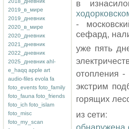
2018_дневник
в изнасило
2019_в_мире
ходорковско
2019_дневник
- московск
2020_в_мире
сефард, нал
2020_дневник
2021_дневник
уже пять дн
2022_дневник
электричес
2025_дневник
ahl-
e_haqq
apple
art
отопления -
audio-files
evola
fa
экстрим под
foto_events
foto_family
foto_fauna
foto_friends
горящих лесо
foto_ich
foto_islam
из сети:
foto_misc
foto_my_scan
обнаружена 