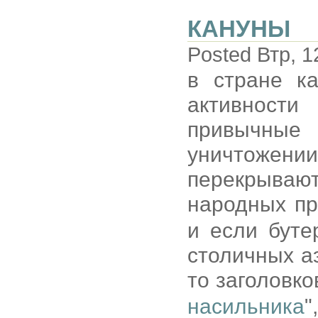
КАНУНЫ
Posted Втр, 1
в стране ка
активност
привычные
уничтожении
перекрываю
народных п
и если буте
столичных аэ
то заголовко
насильника
"