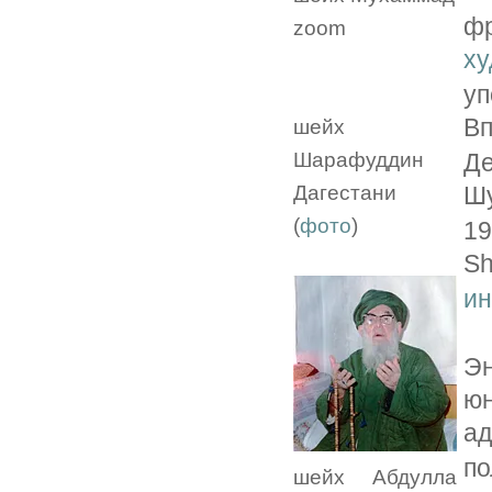
фр
zoom
ху
у
В
шейх
Шарафуддин
Де
Дагестани
Ш
(
фото
)
19
S
ин
Э
юн
ад
п
шейх Абдулла