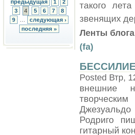
предыдущая
1
2
такого лет
3
4
5
6
7
8
звенящих дер
9
…
следующая ›
последняя »
Ленты блога
(fa)
БЕССИЛИ
Posted Втр, 1
внешние н
творчески
Джезуальдо
Родриго пи
гитарный ко