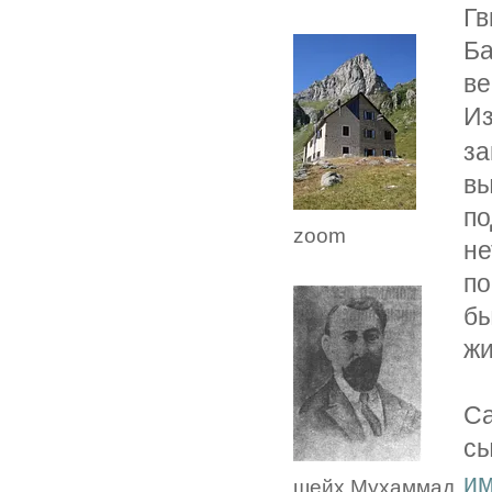
Гв
Б
ве
И
за
вы
п
zoom
н
по
бы
жи
Са
с
и
шейх Мухаммад