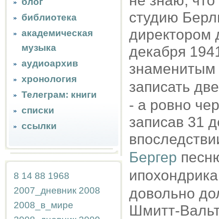
не знаю, что
блог
студию Берли
библиотека
директором 
академическая
музыка
декабря 194
аудиоархив
знаменитым
хронология
записать две
Телеграм: книги
- а ровно че
списки
записав 31 
ссылки
впоследстви
Бергер
песню
ипохондрик
8
14
88
1968
2007_дневник
2008
довольно дол
2008_в_мире
Шмитт-Вальте