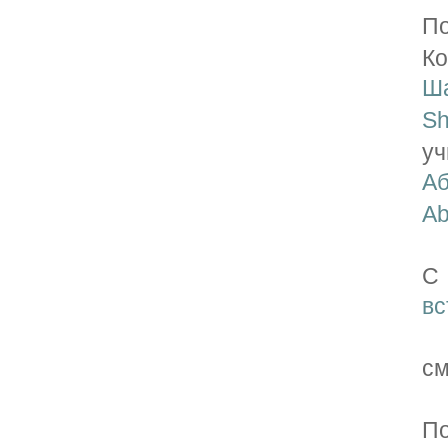
П
К
Ш
Sh
у
А
Ab
С
вс
см
По