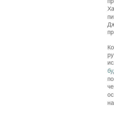
пр
Х
п
Д
пр
К
р
и
бу
п
че
о
на