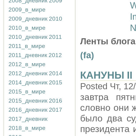
2008_дневник
2009
W
2009_в_мире
I
2009_дневник
2010
N
2010_в_мире
2010_дневник
2011
Ленты блога
2011_в_мире
(fa)
2011_дневник
2012
2012_в_мире
КАНУНЫ II
2012_дневник
2014
2014_дневник
2015
Posted Чт, 12
2015_в_мире
завтра пят
2015_дневник
2016
словно они 
2016_дневник
2017
было два су
2017_дневник
президента 
2018_в_мире