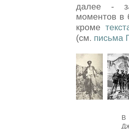
далее - з
моментов в
кроме
текст
(см.
письма 
В 
Дж