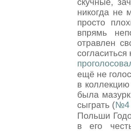
скучные, за
никогда не 
просто плох
впрямь неп
отравлен св
согласиться 
проголосова
ещё не голос
в коллекцию
была мазур
сыграть (
№4 
Польши Годо
в его чест