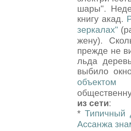
шары". Нед
книгу акад.
зеркалах"
(ра
жену). Ско
прежде не в
льда деревь
выбило окн
объектом 
общественную
из сети
:
*
Типичный 
Ассанжа зн