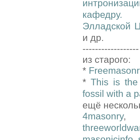
интрониза
кафедру. 
Элладской Ц
и др.
------------------
из старого:
*
Freemasonry
*
This is the
fossil with a 
ещё несколь
4masonry
threeworldwa
masonicinfo
,