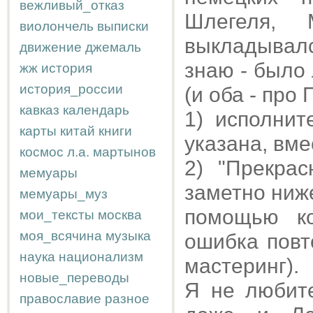
вежливый_отказ
Шлегеля,
виолончель
выписки
выкладывался 
движение
джемаль
знаю - было
жж
история
история_россии
(и оба - про 
кавказ
календарь
1) исполни
карты
китай
книги
указана, вме
космос
л.а.
мартынов
2) "Прекра
мемуары
заметно ниже
мемуары_муз
помощью ко
мои_тексты
москва
моя_всячина
музыка
ошибка повт
наука
национализм
мастеринг).
новые_переводы
Я не любите
православие
разное