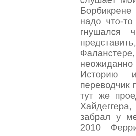
Борбикрене 
надо что-то
гнушался 
представит
Фаланстере,
неожиданно 
Историю и
переводчик 
тут же про
Хайдеггера
забрал у м
2010 Ферр