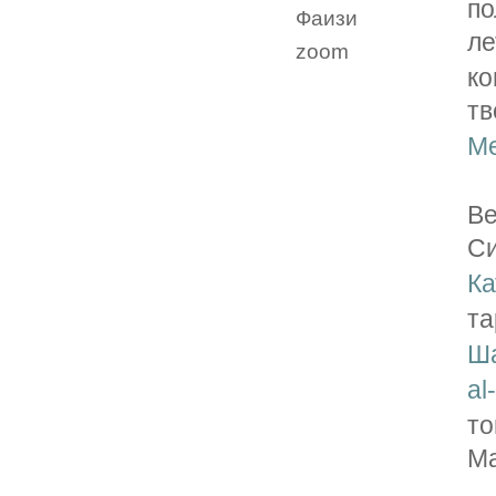
по
Фаизи
л
zoom
ко
т
Ме
Ве
С
Ка
та
Ша
al
то
М