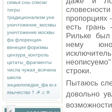
даже и Ло
семья
сны
списки
словесност
тигры
пропорциях 
традиционализм
уни
уничтожение_москвы
есть грань 
уничтожение москвы
Рильке был
фа
флоренция-
нему юн
венеция
форизмы
исключите
цензура_контроль
неописуемо"
цитаты_фрагменты
строки.
числа
чужая_всячина
школа
Пытаюсь сле
энциклопедия_фа
ю-з
язычество
†
☭
♫
✡
довольно ув
возможност