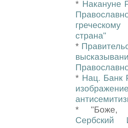
*
Накануне Р
Православ
греческому
страна"
*
Правительс
высказыв
Православно
*
Нац. Банк 
изображение
антисемити
* "Боже, 
Сербский 