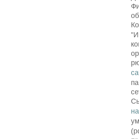
Фи
об
К
"И
ко
о
рю
ca
па
се
С
на
у
(