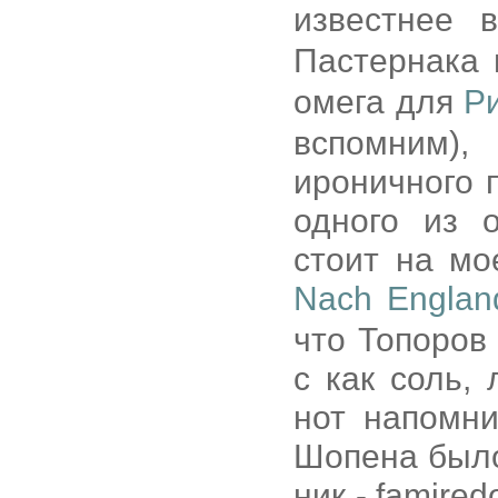
известнее 
Пастернака
омега для
Р
вспомним)
ироничного 
одного из 
стоит на мо
Nach England
что Топоров 
c как соль, 
нот напомн
Шопена было
ник - famire