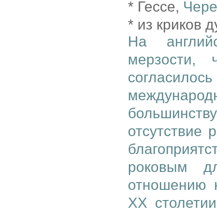
* Гессе,
Чере
* из криков 
На англий
мерзости, 
согласил
международн
большинств
отсутствие 
благоприят
роковым д
отношению 
ХХ столетии