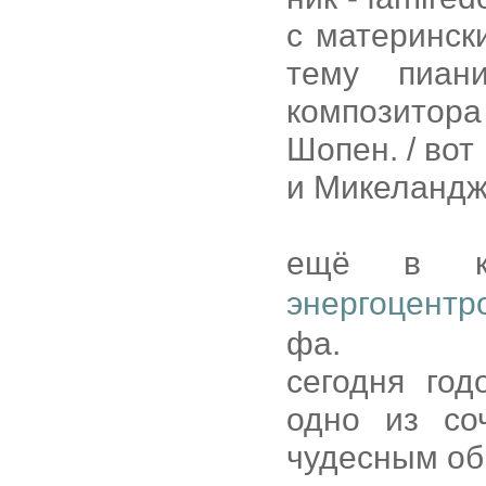
с материнс
тему пиан
композитор
Шопен. / во
и Микеландж
ещё в к
энергоцентр
фа.
сегодня год
одно из со
чудесным об