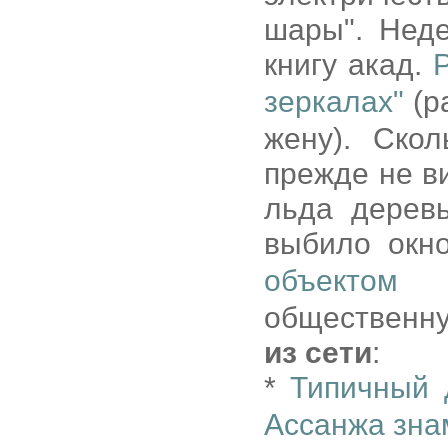
шары". Нед
книгу акад.
зеркалах"
(ра
жену). Ско
прежде не в
льда деревь
выбило окн
объектом 
общественную
из сети
:
*
Типичный 
Ассанжа зн