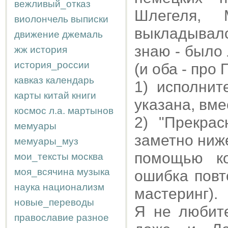
вежливый_отказ
Шлегеля,
виолончель
выписки
выкладывался 
движение
джемаль
знаю - было
жж
история
история_россии
(и оба - про 
кавказ
календарь
1) исполни
карты
китай
книги
указана, вме
космос
л.а.
мартынов
2) "Прекра
мемуары
заметно ниже
мемуары_муз
помощью ко
мои_тексты
москва
моя_всячина
музыка
ошибка повт
наука
национализм
мастеринг).
новые_переводы
Я не любите
православие
разное