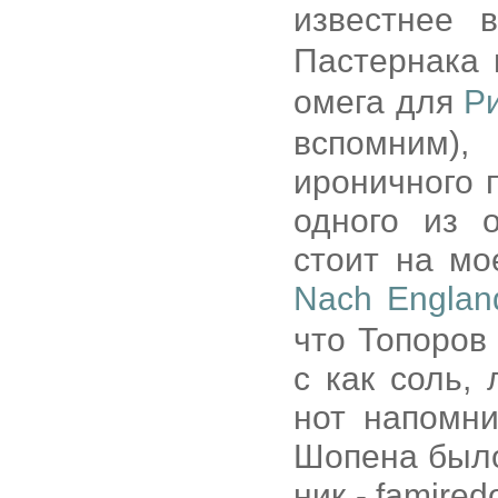
известнее 
Пастернака
омега для
Р
вспомним)
ироничного 
одного из 
стоит на мо
Nach England
что Топоров 
c как соль, 
нот напомн
Шопена было
ник - famire