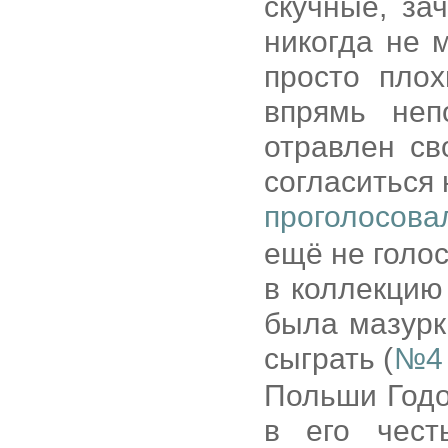
скучные, за
никогда не 
просто плох
впрямь неп
отравлен св
согласиться 
проголосова
ещё не голос
в коллекцию
была мазур
сыграть (
№4 
Польши Годо
в его чест