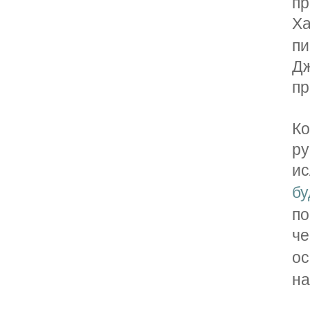
пр
Х
п
Д
пр
К
р
и
бу
п
че
о
на