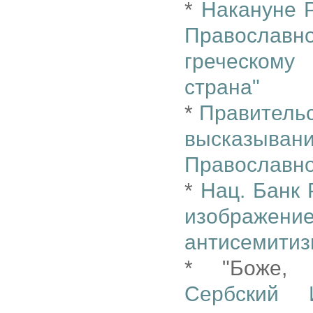
*
Накануне Р
Православ
греческому
страна"
*
Правительс
высказыв
Православно
*
Нац. Банк 
изображение
антисемити
* "Боже, 
Сербский 