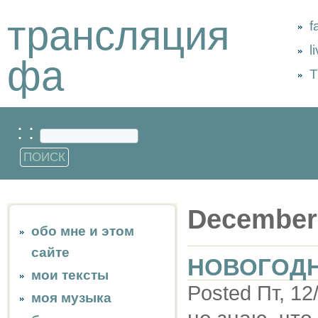
трансляция
f
l
фа
Т
: :
December
обо мне и этом
сайте
НОВОГОД
мои тексты
Posted Пт, 12
моя музыка