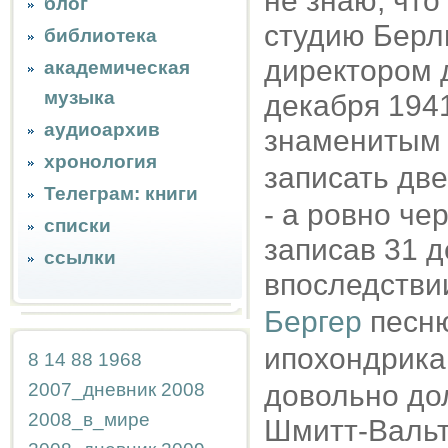
не знаю, что
блог
студию Берли
библиотека
директором 
академическая
музыка
декабря 194
аудиоархив
знаменитым
хронология
записать две
Телеграм: книги
- а ровно че
списки
записав 31 
ссылки
впоследстви
Бергер
песню
ипохондрик
8
14
88
1968
2007_дневник
2008
довольно дол
2008_в_мире
Шмитт-Вальте