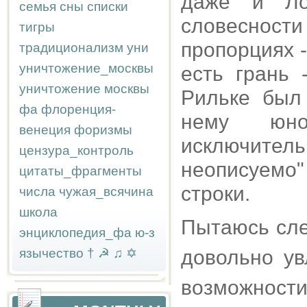
даже и Ло
семья
сны
списки
словесност
тигры
пропорциях 
традиционализм
уни
уничтожение_москвы
есть грань 
уничтожение москвы
Рильке был
фа
флоренция-
нему юн
венеция
форизмы
исключите
цензура_контроль
неописуемо"
цитаты_фрагменты
строки.
числа
чужая_всячина
школа
Пытаюсь сле
энциклопедия_фа
ю-з
язычество
†
☭
♫
✡
довольно ув
возможност