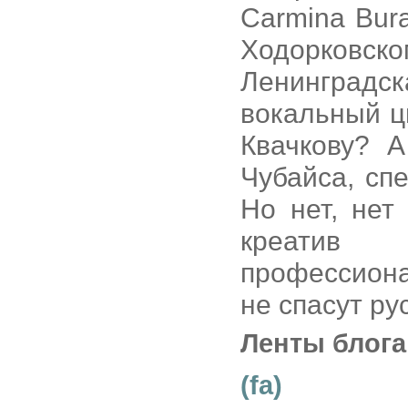
Carmina Bur
Ходорковс
Ленинград
вокальный ц
Квачкову? 
Чубайса, сп
Но нет, нет
креатив 
профессиона
не спасут ру
Ленты блога
(fa)