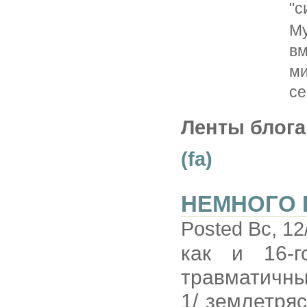
"с
Му
в
м
се
Ленты блога
(fa)
НЕМНОГО 
Posted Вс, 12
как и 16-г
травматичны
1/ землетряс