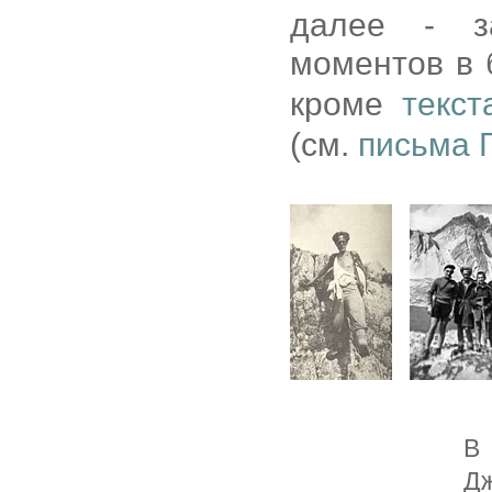
далее - з
моментов в
кроме
текст
(см.
письма 
В 
Дж