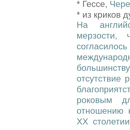
* Гессе,
Чере
* из криков 
На англий
мерзости, 
согласил
международн
большинств
отсутствие 
благоприят
роковым д
отношению 
ХХ столетии