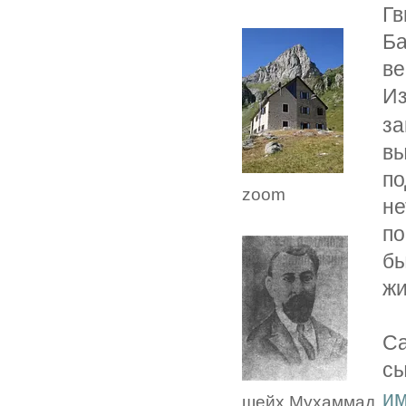
Гв
Б
ве
И
за
вы
п
zoom
н
по
бы
жи
Са
с
и
шейх Мухаммад