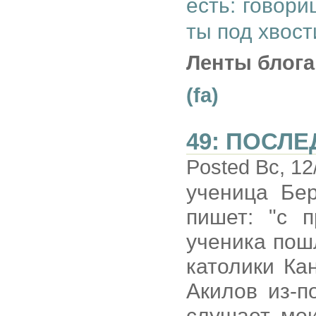
есть: говор
ты под хвост
Ленты блога
(fa)
49: ПОСЛ
Posted Вс, 12
ученица Бер
пишет: "с п
ученика пош
католики Ка
Акилов из-п
слушает мои