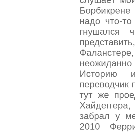
Борбикрене 
надо что-то
гнушался 
представит
Фаланстере,
неожиданно 
Историю и
переводчик 
тут же про
Хайдеггера
забрал у м
2010 Ферр