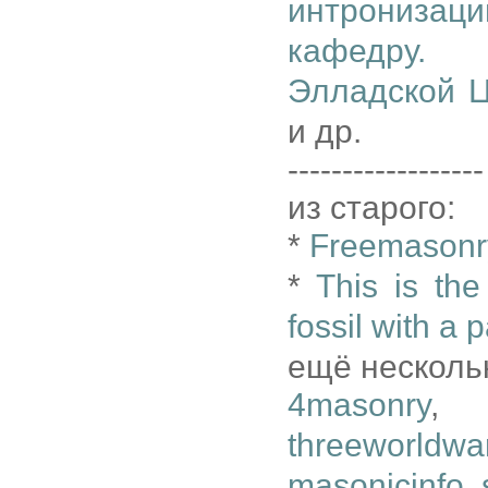
интрониза
кафедру. 
Элладской Ц
и др.
------------------
из старого:
*
Freemasonry
*
This is the
fossil with a 
ещё несколь
4masonry
threeworldwa
masonicinfo
,