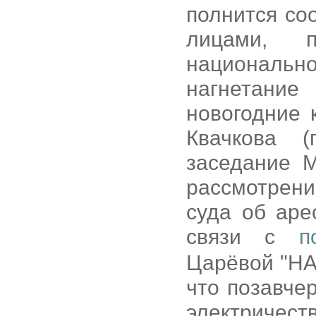
полнится с
лицами, 
националь
нагнетани
новогодние 
Квачкова (
заседание М
рассмотрени
суда об аре
связи с
п
Царёвой "HA
что позавче
электричес