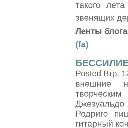
такого лет
звенящих дер
Ленты блога
(fa)
БЕССИЛИ
Posted Втр, 1
внешние н
творчески
Джезуальдо
Родриго пи
гитарный ко