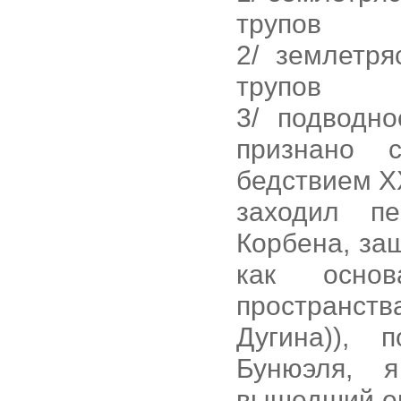
трупов
2/ землетря
трупов
3/ подводн
признано 
бедствием ХХ
заходил п
Корбена, за
как основ
пространств
Дугина)), 
Бунюэля, 
вышедший его