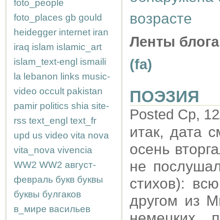
foto_people
возрасте
foto_places
gb
gould
heidegger
internet
iran
Ленты блога
iraq
islam
islamic_art
islam_text-engl
ismaili
(fa)
la
lebanon
links
music-
video
occult
pakistan
ПОЭЗИЯ
pamir
politics
shia
site-
Posted Ср, 12
rss
text_engl
text_fr
итак, дата 
upd
us
video
vita nova
осень вторга
vita_nova
vivencia
не послушал
WW2
WW2
август-
февраль
букв
буквы
стихов): вс
буквы
булгаков
другом из М
в_мире
васильев
немецких 