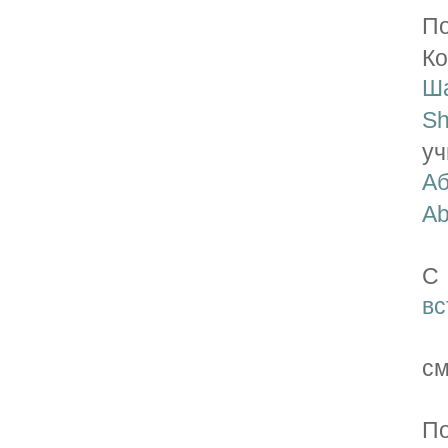
П
К
Ш
Sh
у
А
Ab
С
вс
см
По