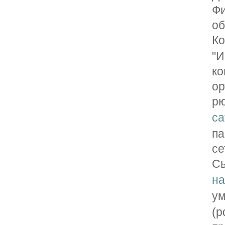
Фи
об
К
"И
ко
о
рю
ca
па
се
С
на
у
(