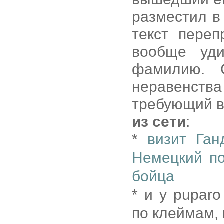
разместил в
текст переп
вообще уди
фамилию. 
неравенст
требующий в
из сети
:
*
визит Га
Немецкий по
бойца
* и у pupar
по клеймам, 