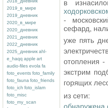
2018_дневник
в изнасило
2019_в_мире
ходорковско
2019_дневник
- московск
2020_в_мире
сефард, нал
2020_дневник
2021_дневник
уже пять дн
2022_дневник
электричес
2025_дневник
ahl-
e_haqq
apple
art
отопления -
audio-files
evola
fa
экстрим под
foto_events
foto_family
foto_fauna
foto_friends
горящих лесо
foto_ich
foto_islam
из сети:
foto_misc
foto_my_scan
обнаружена 