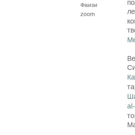
по
Фаизи
л
zoom
ко
т
Ме
Ве
С
Ка
та
Ша
al
то
М