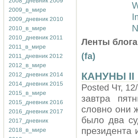
2008_дневник
2009
W
2009_в_мире
I
2009_дневник
2010
N
2010_в_мире
2010_дневник
2011
Ленты блога
2011_в_мире
(fa)
2011_дневник
2012
2012_в_мире
КАНУНЫ II
2012_дневник
2014
2014_дневник
2015
Posted Чт, 12
2015_в_мире
завтра пят
2015_дневник
2016
словно они 
2016_дневник
2017
было два су
2017_дневник
президента 
2018_в_мире