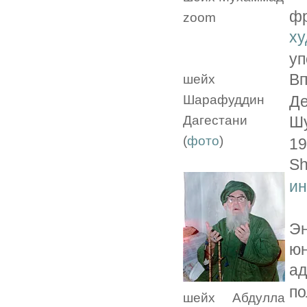
фр
zoom
ху
у
В
шейх
Шарафуддин
Де
Дагестани
Ш
(
фото
)
19
S
ин
Э
юн
ад
п
шейх Абдулла