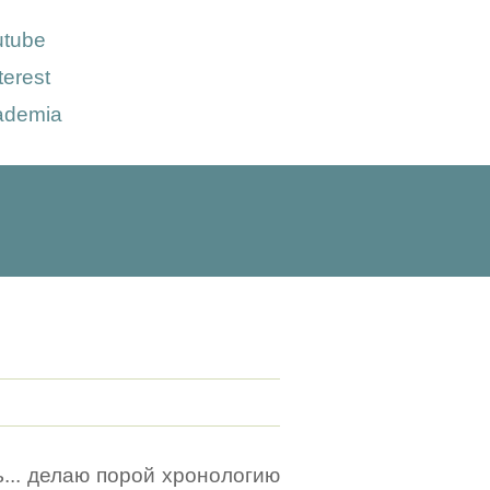
utube
terest
ademia
ь... делаю порой хронологию