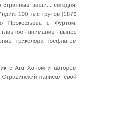
 странные вещи... сегодня:
Индии: 100 тыс трупов (1876
-го Прокофьева с Фуртом,
 главное - внимание - вынос
ение триколора госфлагом
олик с Ага Ханом и автором
- Стравинский написал свой