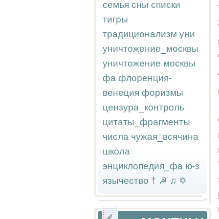
семья
сны
списки
тигры
традиционализм
уни
уничтожение_москвы
уничтожение москвы
фа
флоренция-
венеция
форизмы
цензура_контроль
цитаты_фрагменты
числа
чужая_всячина
школа
энциклопедия_фа
ю-з
язычество
†
☭
♫
✡