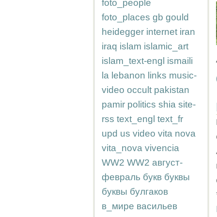
foto_people
foto_places
gb
gould
heidegger
internet
iran
iraq
islam
islamic_art
islam_text-engl
ismaili
la
lebanon
links
music-
video
occult
pakistan
pamir
politics
shia
site-
rss
text_engl
text_fr
upd
us
video
vita nova
vita_nova
vivencia
WW2
WW2
август-
февраль
букв
буквы
буквы
булгаков
в_мире
васильев