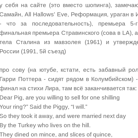
у себя на сайте (это вместо шопинга), замечаю
Самайн, All Hallows' Eve, Реформация, ураган в 
- что за последовательность), премьера 5
финальная премьера Стравинского (сова в LA), а
тела Сталина из мавзолея (1961) и утвержд
России (1991, 5й съезд)
про сову (на ютубе, кстати, есть забавный р
Гарри Поттера - сидят рядом в Колумбийском) 
финал на стихи Лира, там всё заканчивается так:
Dear Pig, are you willing to sell for one shilling
Your ring?” Said the Piggy, “I will.”
So they took it away, and were married next day
By the Turkey who lives on the hill.
They dined on mince, and slices of quince,