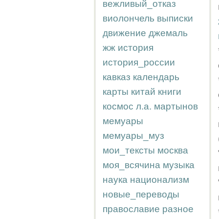
вежливый_отказ
виолончель
выписки
движение
джемаль
жж
история
история_россии
кавказ
календарь
карты
китай
книги
космос
л.а.
мартынов
мемуары
мемуары_муз
мои_тексты
москва
моя_всячина
музыка
наука
национализм
новые_переводы
православие
разное