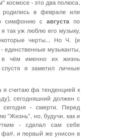
м" космосе - это два полюса,
 родились в феврале или
ную симфонию с
августа
по
 я так уж люблю его музыку,
оторые черты... Но Ч. (и
д - единственные музыканты,
 в чём именно их жизнь
 спустя я заметил личные
а я считаю фа тенденцией к
аду), сегодняшний должен с
 сегодня - смерти. Перед
 "Жизнь", но, будучи, как и
чутким - сделал сам себе
 фа#, и первый же унисон в