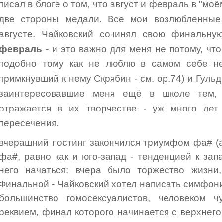
писал в блоге о том, что август и февраль в "моё
две стороны медали. Все мои возлюбленные
августе. Чайковский сочинял свою финаль
февраль
- и это важно для меня не потому, что
подобно тому как не люблю в самом себе нек
примкнувший к нему Скрябин - см. op.74) и Гуль
заинтересовавшие меня ещё в школе тем,
отражается в их творчестве - уж много лет
пересечения.
вчерашний постинг закончился триумфом фа# (
фа#, равно как и юго-запад - тенденцией к зап
него начаться: вчера было торжество жизни,
Финальной - Чайковский хотел написать симфонию
большинство гомосексуалистов, человеком 
реквием, финал которого начинается с верхнего