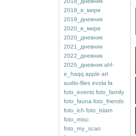
2018_дневник
2019_в_мире
2019_дневник
2020_в_мире
2020_дневник
2021_дневник
2022_дневник
2025_дневник
ahl-
e_haqq
apple
art
audio-files
evola
fa
foto_events
foto_family
foto_fauna
foto_friends
foto_ich
foto_islam
foto_misc
foto_my_scan