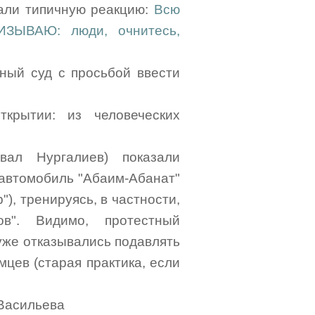
вали типичную реакцию:
Всю
ИЗЫВАЮ: люди, очнитесь,
ный суд с просьбой ввести
крытии: из человеческих
вал Нургалиев) показали
цавтомобиль "Абаим-Абанат"
"), тренируясь, в частности,
ов". Видимо, протестный
уже отказывались подавлять
мцев (старая практика, если
 Васильева