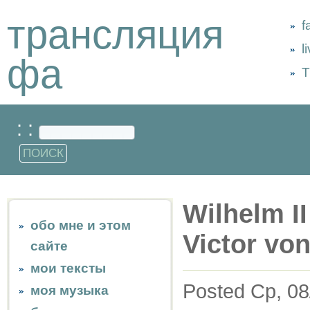
трансляция
f
l
фа
Т
: :
Wilhelm II
обо мне и этом
Victor vo
сайте
мои тексты
Posted Ср, 08
моя музыка