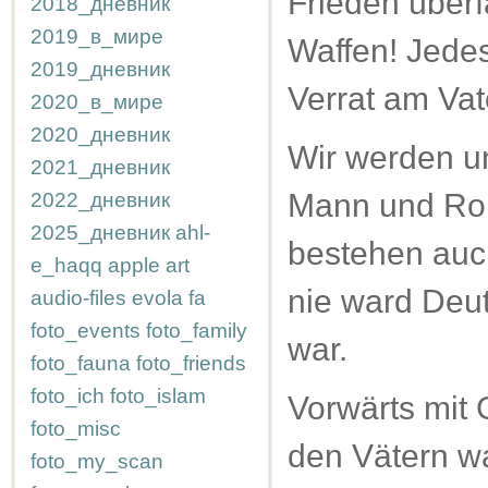
Frieden überf
2018_дневник
2019_в_мире
Waffen! Jede
2019_дневник
Verrat am Vat
2020_в_мире
2020_дневник
Wir werden u
2021_дневник
Mann und Roß
2022_дневник
2025_дневник
ahl-
bestehen auc
e_haqq
apple
art
nie ward Deu
audio-files
evola
fa
foto_events
foto_family
war.
foto_fauna
foto_friends
foto_ich
foto_islam
Vorwärts mit G
foto_misc
den Vätern wa
foto_my_scan