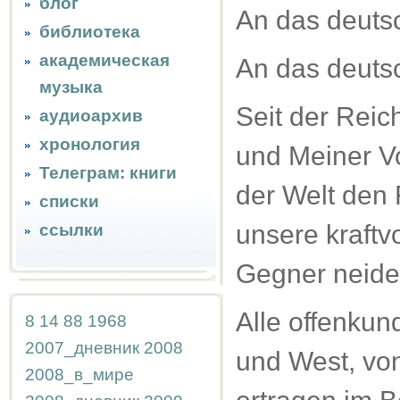
блог
An das deutsc
библиотека
академическая
An das deuts
музыка
Seit der Reic
аудиоархив
хронология
und Meiner V
Телеграм: книги
der Welt den 
списки
unsere kraftv
ссылки
Gegner neiden
Alle offenkun
8
14
88
1968
2007_дневник
2008
und West, von
2008_в_мире