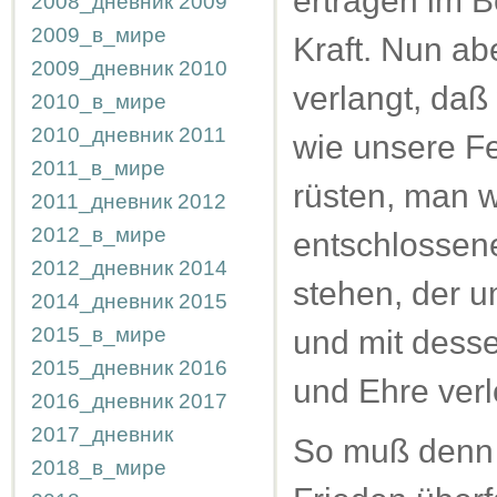
ertragen im 
2008_дневник
2009
2009_в_мире
Kraft. Nun ab
2009_дневник
2010
verlangt, daß
2010_в_мире
2010_дневник
2011
wie unsere Fe
2011_в_мире
rüsten, man wi
2011_дневник
2012
2012_в_мире
entschlossen
2012_дневник
2014
stehen, der 
2014_дневник
2015
2015_в_мире
und mit dess
2015_дневник
2016
und Ehre verlo
2016_дневник
2017
2017_дневник
So muß denn 
2018_в_мире