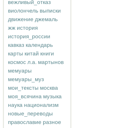
вежливый_отказ
виолончель
выписки
движение
джемаль
жж
история
история_россии
кавказ
календарь
карты
китай
книги
космос
л.а.
мартынов
мемуары
мемуары_муз
мои_тексты
москва
моя_всячина
музыка
наука
национализм
новые_переводы
православие
разное