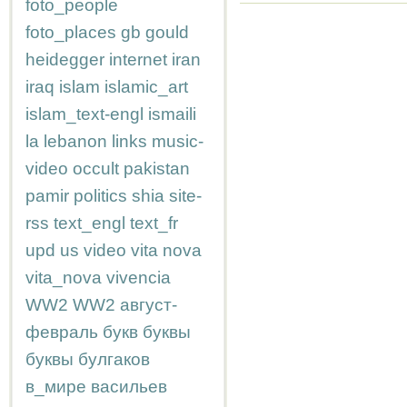
foto_people
foto_places
gb
gould
heidegger
internet
iran
iraq
islam
islamic_art
islam_text-engl
ismaili
la
lebanon
links
music-
video
occult
pakistan
pamir
politics
shia
site-
rss
text_engl
text_fr
upd
us
video
vita nova
vita_nova
vivencia
WW2
WW2
август-
февраль
букв
буквы
буквы
булгаков
в_мире
васильев