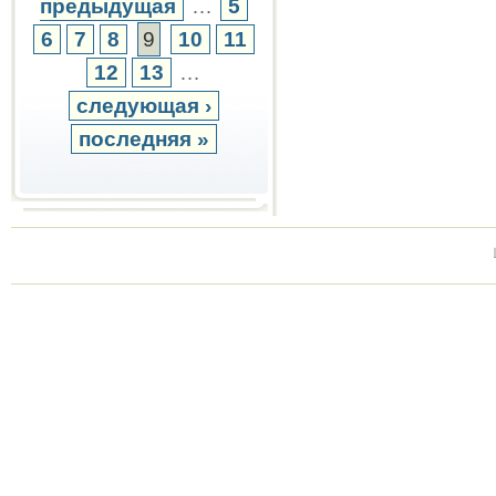
предыдущая
…
5
6
7
8
9
10
11
12
13
…
следующая ›
последняя »