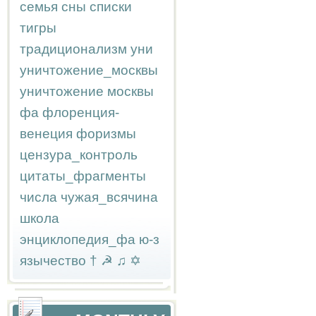
семья
сны
списки
тигры
традиционализм
уни
уничтожение_москвы
уничтожение москвы
фа
флоренция-
венеция
форизмы
цензура_контроль
цитаты_фрагменты
числа
чужая_всячина
школа
энциклопедия_фа
ю-з
язычество
†
☭
♫
✡