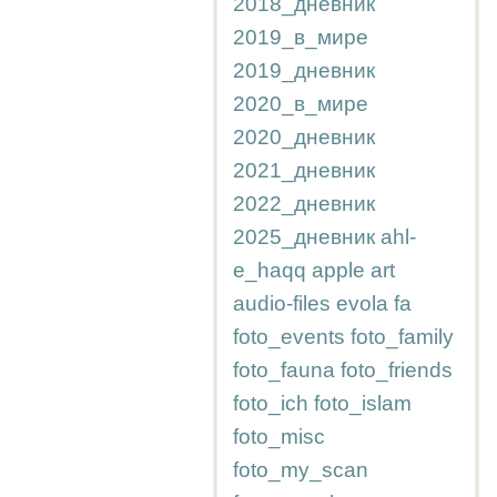
2018_дневник
2019_в_мире
2019_дневник
2020_в_мире
2020_дневник
2021_дневник
2022_дневник
2025_дневник
ahl-
e_haqq
apple
art
audio-files
evola
fa
foto_events
foto_family
foto_fauna
foto_friends
foto_ich
foto_islam
foto_misc
foto_my_scan