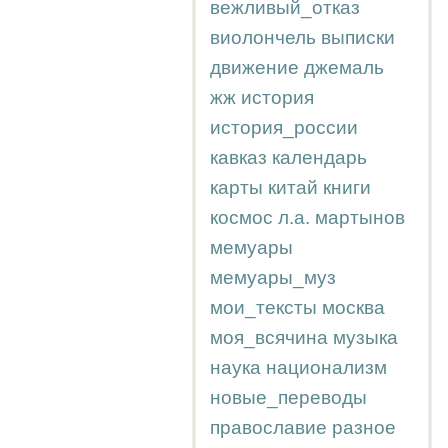
вежливый_отказ
виолончель
выписки
движение
джемаль
жж
история
история_россии
кавказ
календарь
карты
китай
книги
космос
л.а.
мартынов
мемуары
мемуары_муз
мои_тексты
москва
моя_всячина
музыка
наука
национализм
новые_переводы
православие
разное