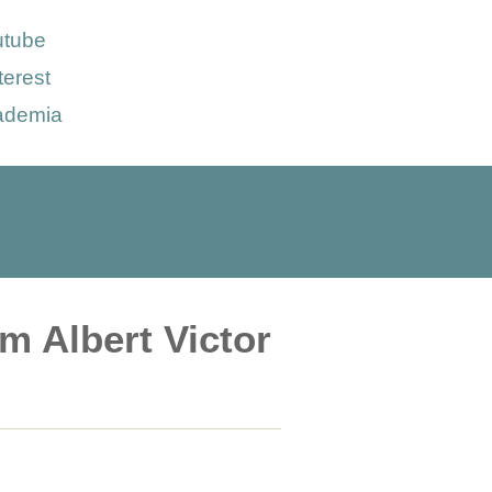
utube
terest
ademia
lm Albert Victor