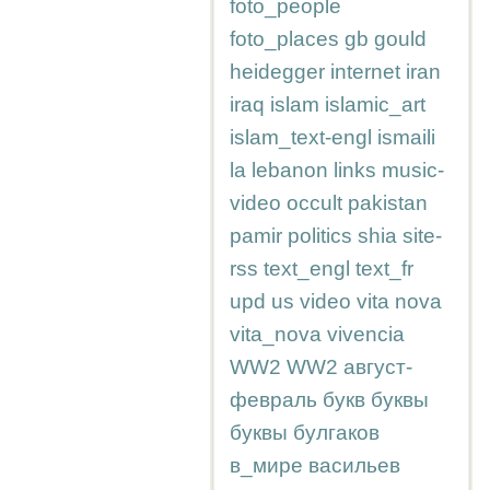
foto_people
foto_places
gb
gould
heidegger
internet
iran
iraq
islam
islamic_art
islam_text-engl
ismaili
la
lebanon
links
music-
video
occult
pakistan
pamir
politics
shia
site-
rss
text_engl
text_fr
upd
us
video
vita nova
vita_nova
vivencia
WW2
WW2
август-
февраль
букв
буквы
буквы
булгаков
в_мире
васильев