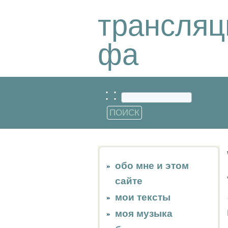
трансляц
фа
: :
обо мне и этом
сайте
мои тексты
моя музыка