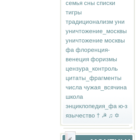
семья
сны
списки
тигры
традиционализм
уни
уничтожение_москвы
уничтожение москвы
фа
флоренция-
венеция
форизмы
цензура_контроль
цитаты_фрагменты
числа
чужая_всячина
школа
энциклопедия_фа
ю-з
язычество
†
☭
♫
✡