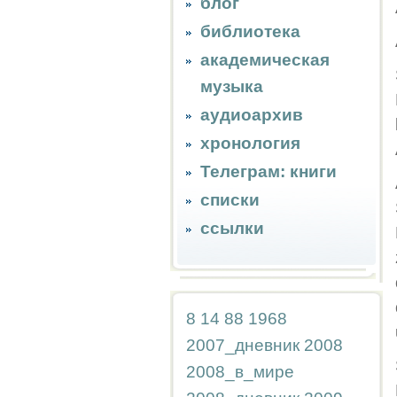
блог
библиотека
академическая
музыка
аудиоархив
хронология
Телеграм: книги
списки
ссылки
8
14
88
1968
2007_дневник
2008
2008_в_мире