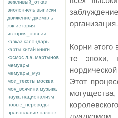
всех высоки
вежливый_отказ
виолончель
выписки
заблуждение
движение
джемаль
организация.
жж
история
история_россии
кавказ
календарь
Корни этого 
карты
китай
книги
те эпохи, 
космос
л.а.
мартынов
мемуары
нордическо
мемуары_муз
Этот процес
мои_тексты
москва
моя_всячина
музыка
могущест
наука
национализм
королевског
новые_переводы
православие
разное
дуализмом,