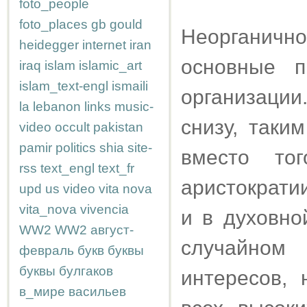
foto_people
foto_places
gb
gould
Неорганич
heidegger
internet
iran
основные п
iraq
islam
islamic_art
islam_text-engl
ismaili
организации
la
lebanon
links
music-
снизу, таки
video
occult
pakistan
pamir
politics
shia
site-
вместо то
rss
text_engl
text_fr
аристократи
upd
us
video
vita nova
vita_nova
vivencia
и в духовно
WW2
WW2
август-
случайно
февраль
букв
буквы
буквы
булгаков
интересов,
в_мире
васильев