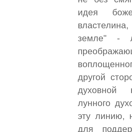
идея боже
властелина, l
земле" - 
преображающ
воплощенног
другой стор
духовной к
лунного дух
эту линию, 
для подде