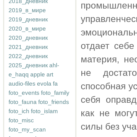
2018_дневник
промышлен
2019_в_мире
управленч
2019_дневник
2020_в_мире
эмоциональ
2020_дневник
отдает себе
2021_дневник
2022_дневник
материя, не
2025_дневник
ahl-
не достат
e_haqq
apple
art
audio-files
evola
fa
способная у
foto_events
foto_family
себя оправ
foto_fauna
foto_friends
foto_ich
foto_islam
как не могу
foto_misc
силы без уча
foto_my_scan