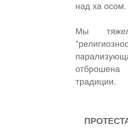
над ха осом.
Мы тяжел
"религиознос
парализующа
отброшена
традиции.
ПРОТЕСТ