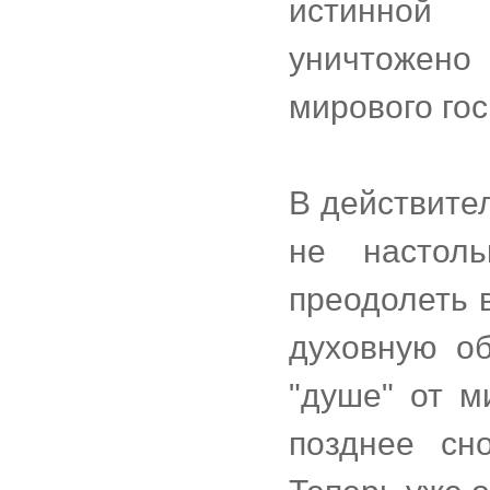
истинной 
уничтожено
мирового го
В действите
не настоль
преодолеть 
духовную об
"душе" от м
позднее сн