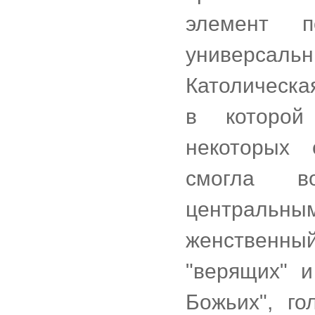
элемент 
универсал
Католическа
в которой 
некоторых 
смогла во
центральн
женственн
"верящих" и
Божьих", г