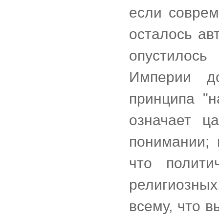
если соврем
осталось ав
опустилос
Империи до
принципа "н
означает ц
понимании; 
что полити
религиозны
всему, что 