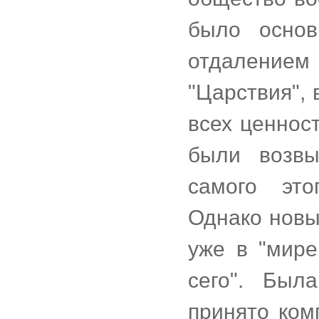
было основ
отдалени
"Царствия",
всех ценнос
были возвы
самого это
Однако новы
уже в "мире
сего". Был
принято ком