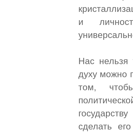
кристаллиза
и личнос
универсальн
Нас нельзя 
духу можно 
том, чтоб
политичес
государств
сделать ег