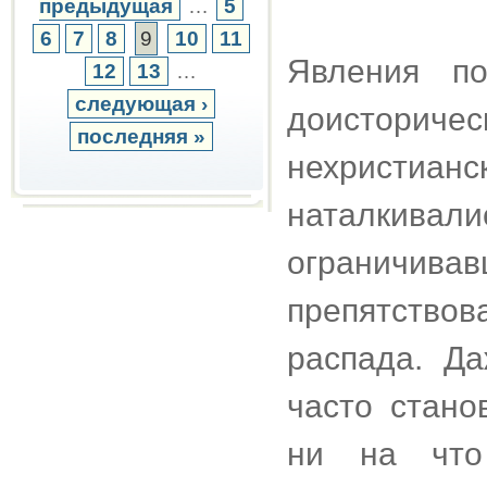
предыдущая
…
5
6
7
8
9
10
11
Явления п
12
13
…
следующая ›
доисториче
последняя »
нехристианс
наталкив
ограничив
препятство
распада. Д
часто стано
ни на что