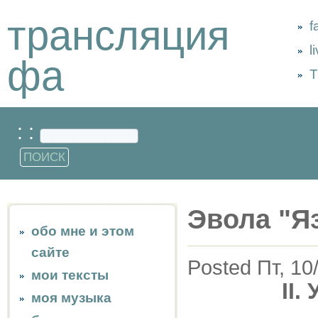
трансляция
f
l
фа
Т
: :
Эвола "Я
обо мне и этом
сайте
Posted Пт, 10
мои тексты
II
моя музыка