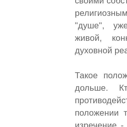
своими собс
религиозны
"душе", уж
живой, кон
духовной ре
Такое поло
дольше. К
противодей
положении т
изречение - 