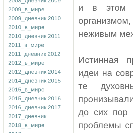
2008_дневник
2009
и в этом 
2009_в_мире
2009_дневник
2010
организмом,
2010_в_мире
неживым ме
2010_дневник
2011
2011_в_мире
2011_дневник
2012
Истинная п
2012_в_мире
идеи на сов
2012_дневник
2014
2014_дневник
2015
те духовн
2015_в_мире
пронизывали
2015_дневник
2016
2016_дневник
2017
до сих пор 
2017_дневник
проблемы сп
2018_в_мире