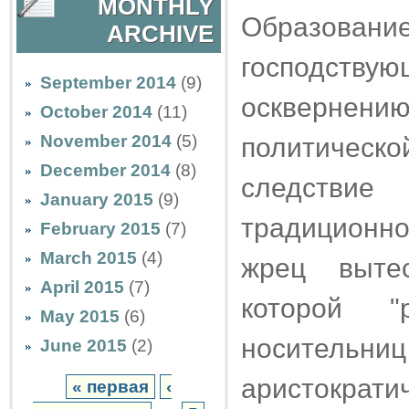
MONTHLY
Образовани
ARCHIVE
господству
September 2014
(9)
осквернению
October 2014
(11)
November 2014
(5)
политическ
December 2014
(8)
следствие
January 2015
(9)
традиционн
February 2015
(7)
March 2015
(4)
жрец вытес
April 2015
(7)
которой "
May 2015
(6)
носительн
June 2015
(2)
аристократи
« первая
‹