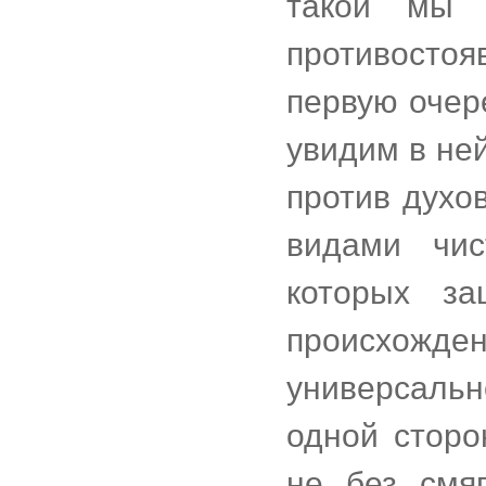
такой мы 
противосто
первую очер
увидим в не
против духо
видами чис
которых за
происхожд
универсаль
одной сторо
не без смя