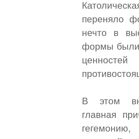
Католическ
переняло фо
нечто в вы
формы были
ценносте
противостоя
В этом вн
главная пр
гегемонию,