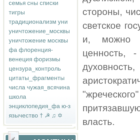
семья
сны
списки
стороны, чи
тигры
традиционализм
уни
светское го
уничтожение_москвы
и, можно 
уничтожение москвы
фа
флоренция-
ценность, 
венеция
форизмы
духовност
цензура_контроль
цитаты_фрагменты
аристокр
числа
чужая_всячина
"жреческо
школа
энциклопедия_фа
ю-з
притязавшу
язычество
†
☭
♫
✡
власть.