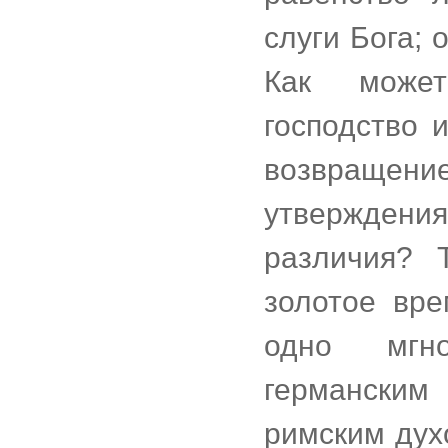
слуги Бога; 
Как может
господство 
возвраще
утверждени
различия? 
золотое вре
одно мгно
германским
римским дух