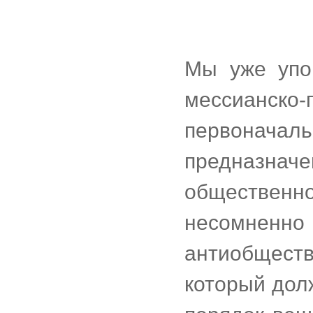
Мы уже упо
мессианск
первона
предназнач
обществен
несомне
антиобщест
который дол