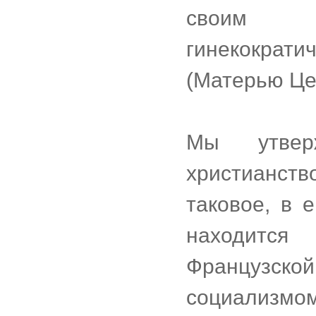
своим "ф
гинекокра
(Матерью Це
Мы утвер
христианств
таковое, в 
находится
Французск
социализмом