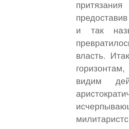
притязани
предоставив
и так наз
превратило
власть. Ита
горизонтам,
видим дей
аристок
исчерпываю
милитарист