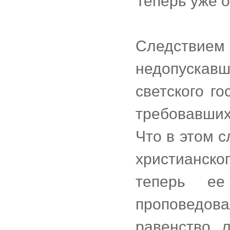
Теперь уже о
Следствием
недопуска
светского г
требовавших
Что в этом 
христианск
теперь ее
проповедова
равенство 