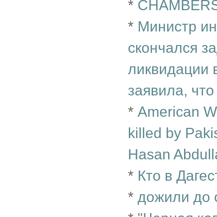
*
CHAMBERS'
*
Министр ин
скончался за
ликвидации в
заявила, что
*
American W
killed by Paki
Hasan Abdulla
*
Кто в Дагес
*
дожили до 