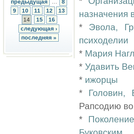
*
Организац
предыдущая
…
8
9
10
11
12
13
назначения 
14
15
16
*
Эвола, Г
следующая ›
последняя »
психоделии
*
Мария Нагл
*
Удавить Ве
*
ижорцы
*
Головин,
Рапсодию во
*
Поколение
Буковским