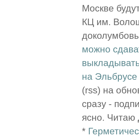
Москве буду
КЦ им. Волош
доколумбовых
можно сдава
выкладывать
на Эльбрусе
(rss) на обн
сразу - подп
ясно. Читаю 
*
Герметичес