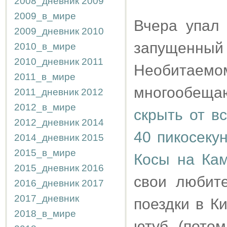
2008_дневник
2009
2009_в_мире
Вчера упал 
2009_дневник
2010
запущенны
2010_в_мире
2010_дневник
2011
Необита
2011_в_мире
многообещ
2011_дневник
2012
2012_в_мире
скрыть от в
2012_дневник
2014
40 пикосекун
2014_дневник
2015
2015_в_мире
Косы на Ка
2015_дневник
2016
свои любит
2016_дневник
2017
2017_дневник
поездки в К
2018_в_мире
ютуб (потом