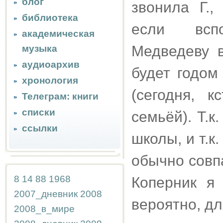
блог
звонила Г.
библиотека
если всп
академическая
Медведеву в
музыка
аудиоархив
будет годом
хронология
(сегодня, 
Телеграм: книги
списки
семьёй). Т.
ссылки
школы, и т.
обычно совп
8
14
88
1968
Коперник я
2007_дневник
2008
вероятно, дл
2008_в_мире