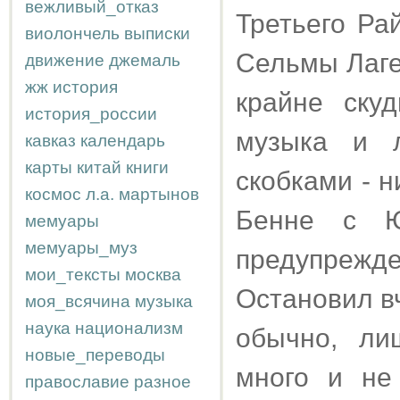
вежливый_отказ
Третьего Ра
виолончель
выписки
Сельмы Лаге
движение
джемаль
жж
история
крайне ску
история_россии
музыка и л
кавказ
календарь
карты
китай
книги
скобками - 
космос
л.а.
мартынов
Бенне с Ю
мемуары
мемуары_муз
предупрежд
мои_тексты
москва
Остановил вч
моя_всячина
музыка
наука
национализм
обычно, ли
новые_переводы
много и не
православие
разное