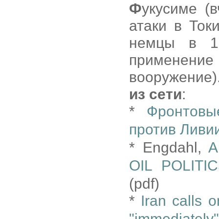
Ф
укусиме (
атаки в Ток
немцы в 1
применение 
вооружение)
из сети
:
*
Фронтовы
против Ливи
* Engdahl,
A
OIL POLIT
(pdf)
*
Iran calls 
"immediately"