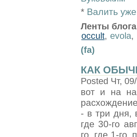
*
Валить уже
Ленты блога
occult
,
evola
,
(fa)
КАК ОБЫЧ
Posted Чт, 09
вот и на на
расхождение
- в три дня,
где 30-го авг
го, где 1-го,