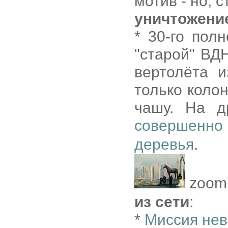
мотив - но, 
уничтожени
* 30-го пол
"старой" ВД
вертолёта и
только коло
чашу. На д
совершенно 
деревья
.
zoom
из сети
:
*
Миссия не