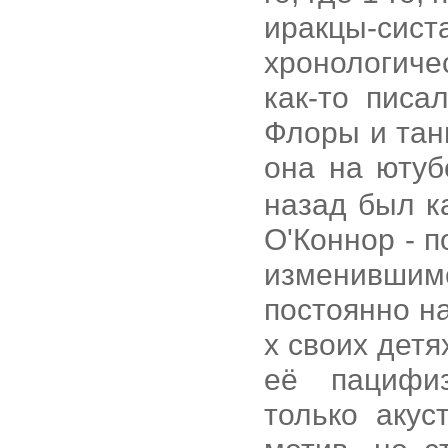
иракцы-сис
хронологиче
как-то писа
Флоры и тан
она на юту
назад был к
О'Коннор - п
изменившимс
постоянно на
х своих детя
её пацифиз
только акус