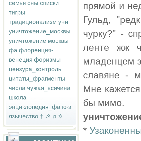
семья
сны
списки
прямой и нед
тигры
Гульд, "ред
традиционализм
уни
уничтожение_москвы
чурку?" - с
уничтожение москвы
ленте жж 
фа
флоренция-
младенцем з
венеция
форизмы
цензура_контроль
славяне - м
цитаты_фрагменты
Мне кажется
числа
чужая_всячина
школа
бы мимо.
энциклопедия_фа
ю-з
уничтожени
язычество
†
☭
♫
✡
*
Узаконенны