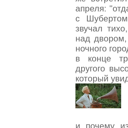
апреля: "от
с Шубертом
звучал тихо
над двором,
ночного гор
в конце тр
другого выс
который увид
и почему и