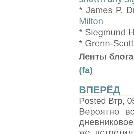
* James P. Dr
Milton
* Siegmund H
* Grenn-Scot
Ленты блога
(fa)
ВПЕРЁД
Posted Втр, 0
Вероятно в
дневниково
же встретил