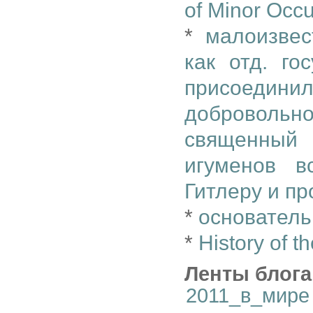
of Minor Occul
*
малоизвес
как отд. го
присоедин
доброволь
священный 
игуменов в
Гитлеру и пр
*
основатель
*
History of t
Ленты блога
2011_в_мире