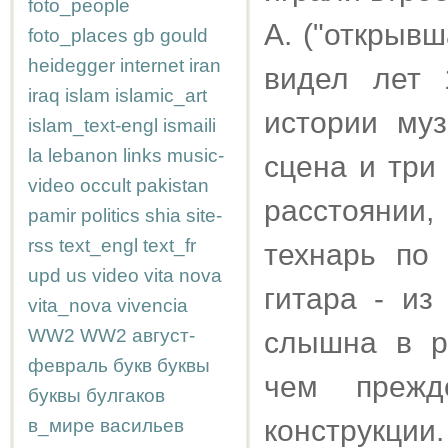
foto_people
А. ("открыв
foto_places
gb
gould
heidegger
internet
iran
видел лет 
iraq
islam
islamic_art
истории му
islam_text-engl
ismaili
la
lebanon
links
music-
сцена и три
video
occult
pakistan
расстоянии
pamir
politics
shia
site-
rss
text_engl
text_fr
технарь по
upd
us
video
vita nova
гитара - и
vita_nova
vivencia
WW2
WW2
август-
слышна в р
февраль
букв
буквы
чем прежд
буквы
булгаков
конструкции
в_мире
васильев