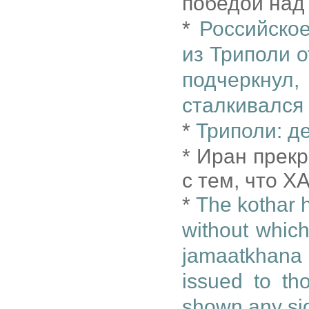
победой над 
*
Российское
из Триполи 
подчеркну
сталкивался
*
Триполи: д
* Иран прек
с тем, что 
*
The kothar h
without whic
jamaatkhana
issued to th
shown any sig