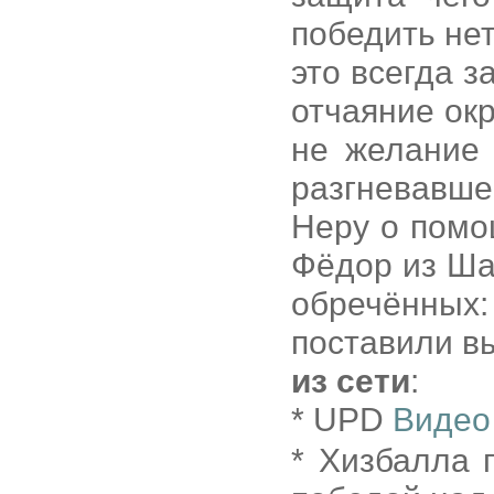
победить нет
это всегда 
отчаяние ок
не желание 
разгневавше
Неру о помо
Фёдор из Шат
обречённы
поставили в
из сети
:
* UPD
Видео
* Хизбалла 