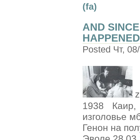
(fa)
AND SINCE
HAPPENED
Posted Чт, 08
z
1938 Каир,
изголовье мб 
Генон на пол
Эволе 28.03.