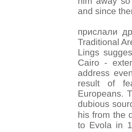
him away so 
and since th
прислали др
Traditional Ar
Lings suggest
Cairo - exte
address even
result of f
Europeans. Th
dubious sour
his from the 
to Evola in 