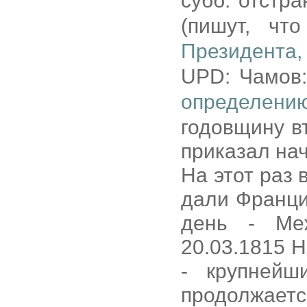
субб. отстр
(пишут, ч
Президента,
UPD: Чамов
определени
годовщину в
приказал нач
На этот раз
дали Франци
день - Ме
20.03.1815 
- крупнейш
продолжает