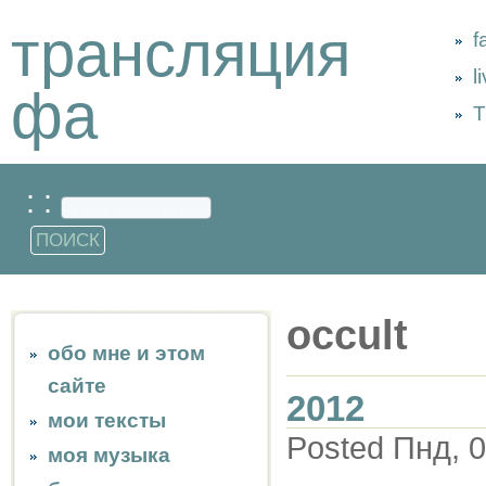
трансляция
f
l
фа
Т
: :
occult
обо мне и этом
сайте
2012
мои тексты
Posted Пнд, 0
моя музыка