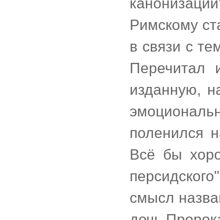
канонизаци
Римскому ст
в связи с те
Перечитал 
изданную, на
эмоциональн
поленился н
Всё бы хоро
персидского
смысл назва
дочь Пророк