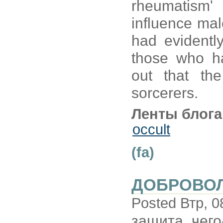
rheumatism'
influence mal
had evidently
those who ha
out that th
sorcerers.
Ленты блога
occult
(fa)
ДОБРОВО
Posted Втр, 0
защита чего