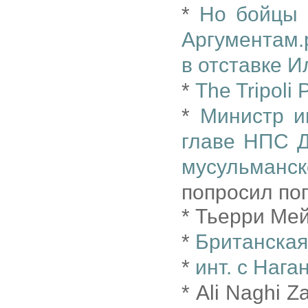
*
Но бойцы 
Аргументам.
в отставке И
*
The Tripoli
*
Министр и
главе НПС Д
мусульманс
попросил по
* Тьерри Ме
*
Британская
*
инт. с Нага
* Ali Naghi 