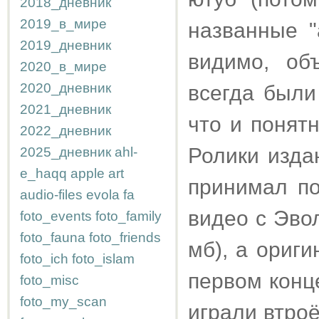
2018_дневник
2019_в_мире
названные "
2019_дневник
видимо, об
2020_в_мире
2020_дневник
всегда были
2021_дневник
что и понятн
2022_дневник
Ролики изда
2025_дневник
ahl-
e_haqq
apple
art
принимал по
audio-files
evola
fa
видео с Эвол
foto_events
foto_family
foto_fauna
foto_friends
мб), а ориг
foto_ich
foto_islam
первом конц
foto_misc
foto_my_scan
играли втро