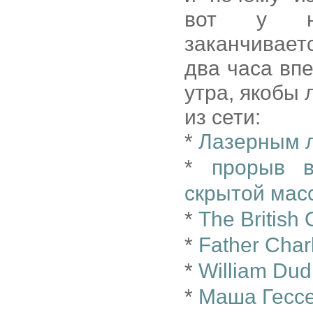
вот у но
заканчивает
два часа впе
утра, якобы 
из сети:
*
Лазерным л
*
прорыв в
скрытой мас
*
The British 
*
Father Char
*
William Dud
*
Маша Гессе