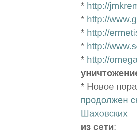
*
http://jmkr
*
http://www.g
*
http://erme
*
http://www.
*
http://omeg
уничтожени
* Новое пор
продолжен с
Шаховских
из сети
: