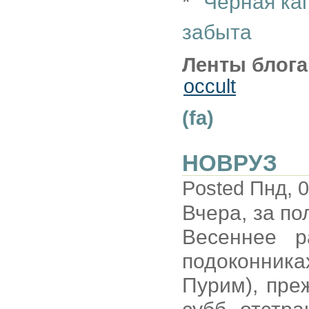
*
"Черная ка
забыта
Ленты блога
occult
(fa)
НОВРУЗ
Posted Пнд, 0
Вчера, за п
Весеннее р
подоконника
Пурим), пре