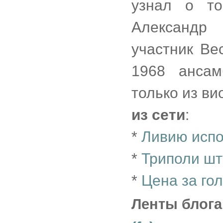
узнал о т
Александр 
участник Ве
1968 ансам
только из ви
из сети
:
*
Ливию испо
*
Триполи ш
*
Цена за го
Ленты блога