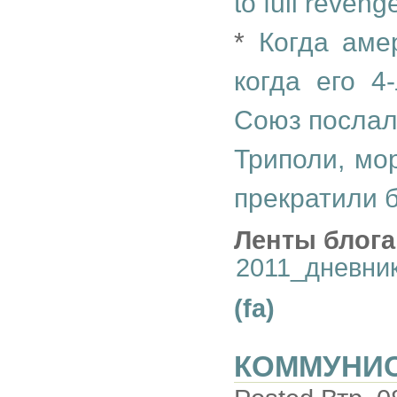
to full reveng
*
Когда аме
когда его 4
Союз послал
Триполи, мо
прекратили
Ленты блога
2011_дневни
(fa)
КОММУНИС