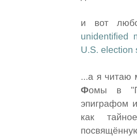
и вот люб
unidentified
U.S. election
...а я читаю
Ф
омы в "П
эпиграфом и
как тайное
посвящённ