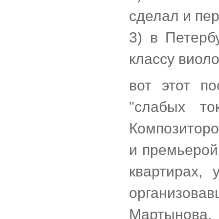
сделал и пе
3) в Петерб
классу виол
вот этот п
"слабых т
Композиторов
и премьерой
квартирах,
организова
Мартынова.