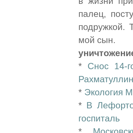
в жизни при
палец, пост
подружкой. 
мой сын.
уничтожени
*
Снос 14-г
Рахматуллина
*
Экология М
*
В Лефорто
госпиталь
*
Московс