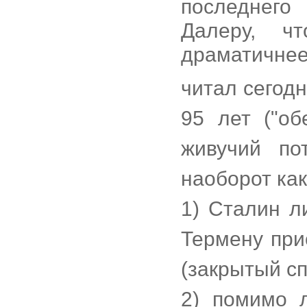
последнего
Далеру, ч
драматичнее 
читал сегод
95 лет ("об
живучий по
наоборот как
1) Сталин ли
Термену при
(закрытый сп
2) помимо л