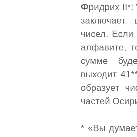
Ф
ридрих II*
заключает 
чисел. Если
алфавите, то
сумме буд
выходит 41**
образует чи
частей Осири
* «Вы думает