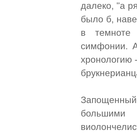
далеко, "а 
было б, наве
в темноте
симфонии. А
хронологию -
брукнерианца
Запощенны
большими
виолончелис