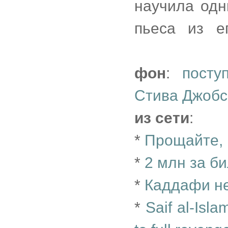
научила одн
пьеса из е
фон
:
посту
Стива Джобс
из сети
:
*
Прощайте, 
*
2 млн за би
*
Каддафи н
*
Saif al-Isl