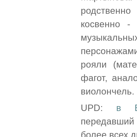
родственн
косвенно - 
музыкальных
персонажами
рояли (мат
фагот, анал
виолончель.
UPD:
в В
передавший
более всех д