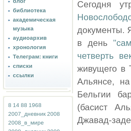
блог
Сегодня у
библиотека
Новослободс
академическая
документы. Я
музыка
аудиоархив
в день
"са
хронология
четверть ве
Телеграм: книги
списки
живущего в 
ссылки
Альянсе, н
Бельгии ба
8
14
88
1968
(басист Ал
2007_дневник
2008
Джавад-заде
2008_в_мире