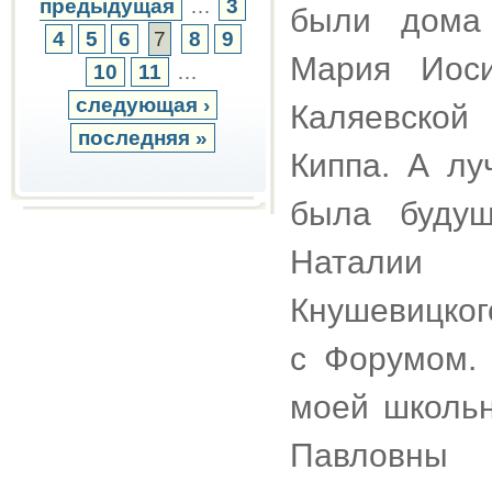
предыдущая
…
3
были дома 
4
5
6
7
8
9
Мария Иос
10
11
…
следующая ›
Каляевской
последняя »
Киппа. А л
была будущ
Наталии 
Кнушевицког
с Форумом.
моей школьн
Павловны