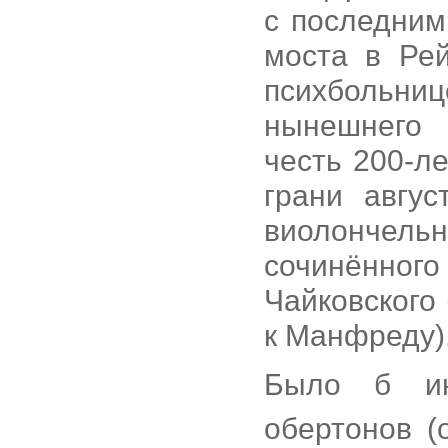
с последним
моста в Ре
психбольни
нынешнего 
честь 200-л
грани авгу
виолончел
сочинённог
Чайковского 
к Манфреду)
Было б ин
обертонов (