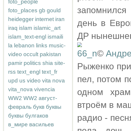
foto_people
запомнился
foto_places
gb
gould
heidegger
internet
iran
день в Евро
iraq
islam
islamic_art
ДР нынешнег
islam_text-engl
ismaili
la
lebanon
links
music-
©
Андр
video
occult
pakistan
pamir
politics
shia
site-
Рыженко при
rss
text_engl
text_fr
пел, потом п
upd
us
video
vita nova
vita_nova
vivencia
одном храм
WW2
WW2
август-
втроём в ма
февраль
букв
буквы
буквы
булгаков
радио - песн
в_мире
васильев
пела дочь 