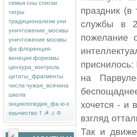
семья
сны
списки
праздник (в
тигры
традиционализм
уни
службы в 2
уничтожение_москвы
пожелание 
уничтожение москвы
фа
флоренция-
интеллектуа
венеция
форизмы
приснилось: 
цензура_контроль
на Парвуле
цитаты_фрагменты
числа
чужая_всячина
беспощадне
школа
хочется - и 
энциклопедия_фа
ю-з
язычество
†
☭
♫
✡
взгляд оттал
Так и движе