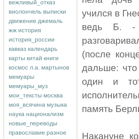
вежливый_отказ
учился в Гне
виолончель
выписки
движение
джемаль
ведь Б. -
жж
история
разговарив
история_россии
кавказ
календарь
(после конц
карты
китай
книги
дальше: чт
космос
л.а.
мартынов
мемуары
один и то
мемуары_муз
исполнитель
мои_тексты
москва
моя_всячина
музыка
память Берли
наука
национализм
новые_переводы
православие
разное
Накануне ко