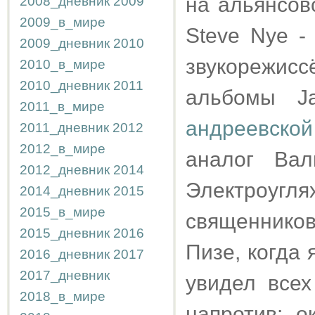
на альянсов
2008_дневник
2009
2009_в_мире
Steve Nye -
2009_дневник
2010
звукорежисс
2010_в_мире
2010_дневник
2011
альбомы Ja
2011_в_мире
андреевской
2011_дневник
2012
2012_в_мире
аналог Вал
2012_дневник
2014
Электроуг
2014_дневник
2015
2015_в_мире
священнико
2015_дневник
2016
Пизе, когда 
2016_дневник
2017
2017_дневник
увидел всех
2018_в_мире
напротив: о