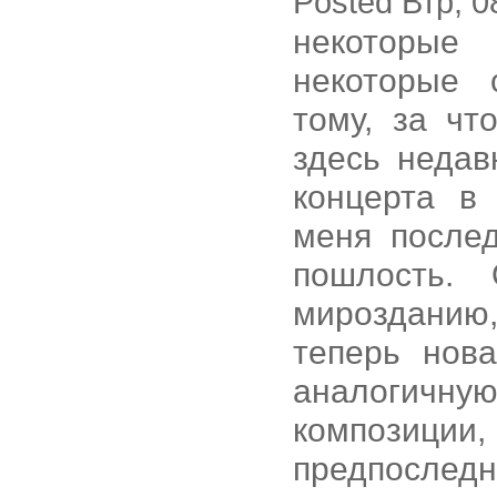
Posted Втр, 0
некоторые
некоторые 
тому, за чт
здесь недав
концерта в
меня после
пошлость.
мирозданию,
теперь нов
аналогичную
композиции
предпослед