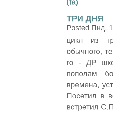
(fa)
ТРИ ДНЯ
Posted Пнд, 1
цикл из т
обычного, те
го - ДР шк
пополам бо
времена, ус
Посетил в во
встретил С.П