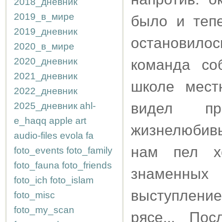
2018_дневник
2019_в_мире
было и теп
2019_дневник
остановило
2020_в_мире
2020_дневник
команда со
2021_дневник
школе мест
2022_дневник
видел пр
2025_дневник
ahl-
e_haqq
apple
art
жизнелюбивы
audio-files
evola
fa
нам пел хо
foto_events
foto_family
foto_fauna
foto_friends
знаменны
foto_ich
foto_islam
выступлени
foto_misc
foto_my_scan
рясе... По