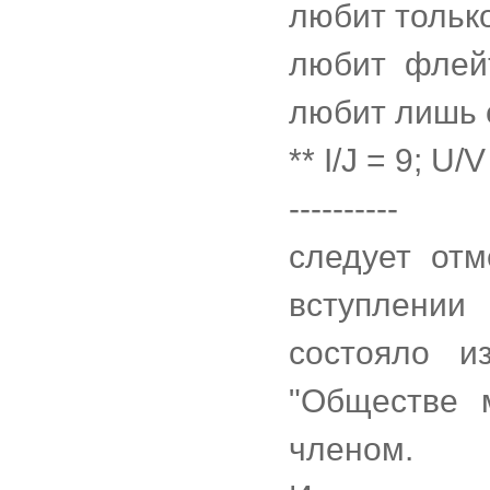
любит тольк
любит флей
любит лишь 
** I/J = 9; U/
----------
следует отм
вступлении
состояло и
"Обществе 
членом.