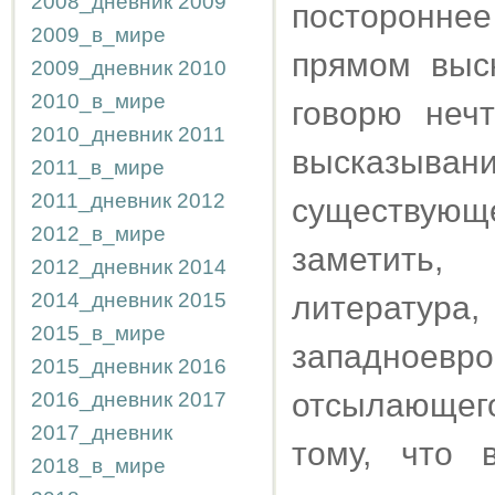
2008_дневник
2009
постороннее
2009_в_мире
прямом выс
2009_дневник
2010
2010_в_мире
говорю неч
2010_дневник
2011
высказывани
2011_в_мире
2011_дневник
2012
существующ
2012_в_мире
заметить,
2012_дневник
2014
2014_дневник
2015
литератур
2015_в_мире
западноевро
2015_дневник
2016
отсылающег
2016_дневник
2017
2017_дневник
тому, что 
2018_в_мире