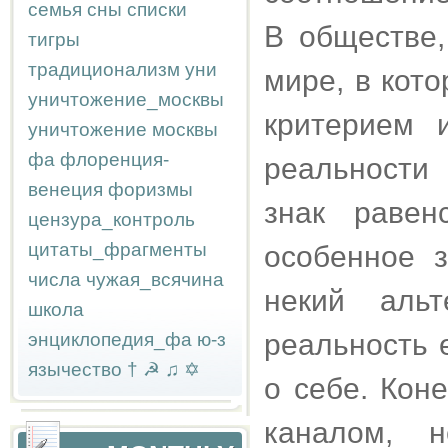
семья
сны
списки
В обществе,
тигры
традиционализм
уни
мире, в кот
уничтожение_москвы
критерием 
уничтожение москвы
фа
флоренция-
реальности
венеция
форизмы
знак равен
цензура_контроль
цитаты_фрагменты
особенное 
числа
чужая_всячина
некий альт
школа
реальность 
энциклопедия_фа
ю-з
язычество
†
☭
♫
✡
о себе. Кон
каналом, 