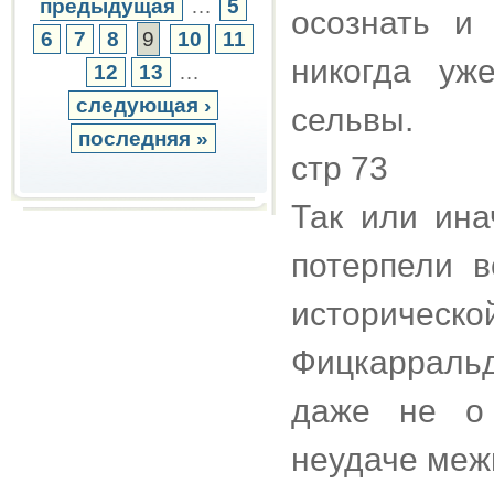
предыдущая
…
5
осознать и
6
7
8
9
10
11
никогда уж
12
13
…
следующая ›
сельвы.
последняя »
стр 73
Так или ина
потерпели в
историчес
Фицкарраль
даже не о 
неудаче меж