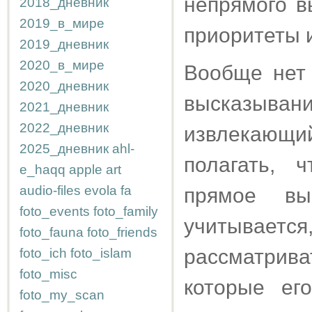
непрямого в
2018_дневник
2019_в_мире
приоритеты 
2019_дневник
2020_в_мире
Вообще нет 
2020_дневник
высказыв
2021_дневник
2022_дневник
извлекающи
2025_дневник
ahl-
полагать, 
e_haqq
apple
art
audio-files
evola
fa
прямое вы
foto_events
foto_family
учитывает
foto_fauna
foto_friends
рассматрива
foto_ich
foto_islam
foto_misc
которые ег
foto_my_scan