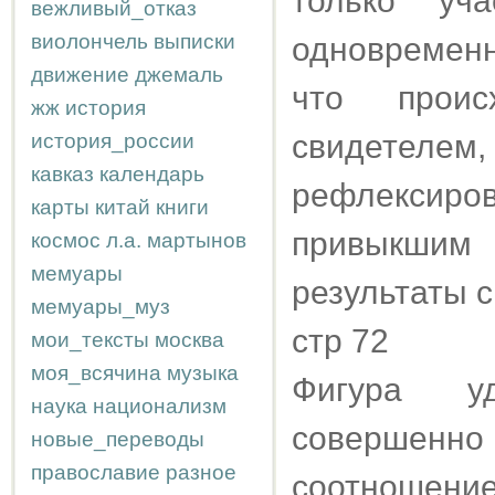
только уч
вежливый_отказ
виолончель
выписки
одновременн
движение
джемаль
что проис
жж
история
свидете
история_россии
кавказ
календарь
рефлексир
карты
китай
книги
привыкшим
космос
л.а.
мартынов
мемуары
результаты 
мемуары_муз
стр 72
мои_тексты
москва
моя_всячина
музыка
Фигура уд
наука
национализм
совершенно
новые_переводы
православие
разное
соотношение