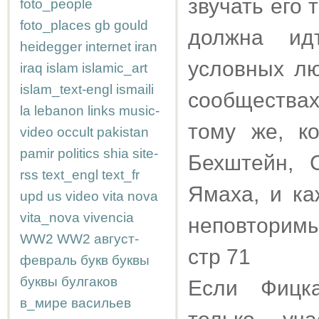
звучать его 
foto_people
foto_places
gb
gould
должна ид
heidegger
internet
iran
условных лю
iraq
islam
islamic_art
islam_text-engl
ismaili
сообщества
la
lebanon
links
music-
тому же, к
video
occult
pakistan
pamir
politics
shia
site-
Бехштейн, 
rss
text_engl
text_fr
Ямаха, и ка
upd
us
video
vita nova
vita_nova
vivencia
неповторимы
WW2
WW2
август-
стр 71
февраль
букв
буквы
буквы
булгаков
Если Фицка
в_мире
васильев