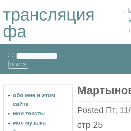
трансляция
f
l
фа
Т
: :
Мартынов 
обо мне и этом
сайте
Posted Пт, 11
мои тексты
моя музыка
стр 25