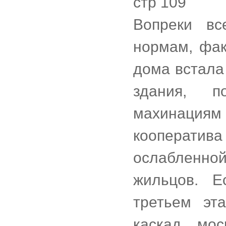
стр 109
Вопреки вс
нормам, фак
дома встала
здания, п
махинаци
кооперати
ослабленн
жильцов. 
третьем эт
каскад мос