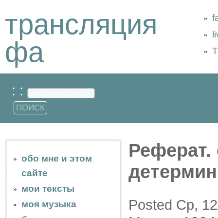
трансляция
f
l
фа
Т
: :
Реферат.
обо мне и этом
детермин
сайте
мои тексты
Posted Ср, 12
моя музыка