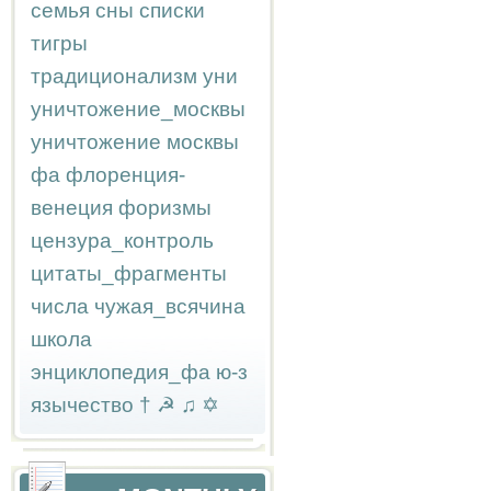
семья
сны
списки
тигры
традиционализм
уни
уничтожение_москвы
уничтожение москвы
фа
флоренция-
венеция
форизмы
цензура_контроль
цитаты_фрагменты
числа
чужая_всячина
школа
энциклопедия_фа
ю-з
язычество
†
☭
♫
✡