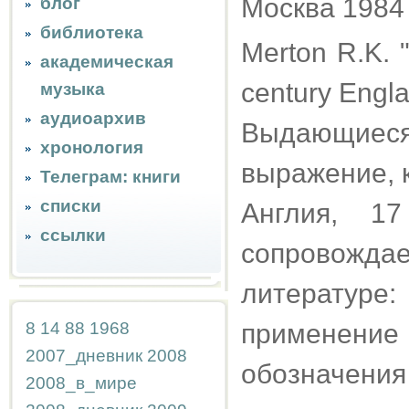
Москва 1984
блог
библиотека
Merton R.K. "
академическая
century Engl
музыка
аудиоархив
Выдающиеся 
хронология
выражение, к
Телеграм: книги
списки
Англия, 1
ссылки
сопровож
литератур
8
14
88
1968
применение
2007_дневник
2008
обозначения
2008_в_мире