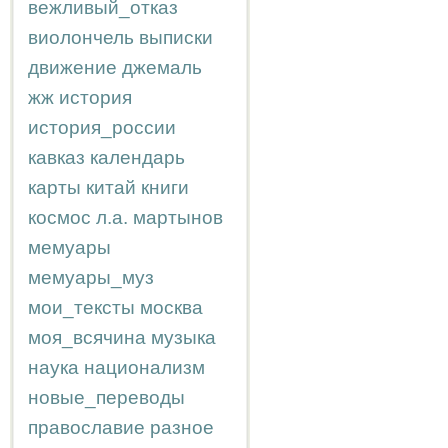
вежливый_отказ
виолончель
выписки
движение
джемаль
жж
история
история_россии
кавказ
календарь
карты
китай
книги
космос
л.а.
мартынов
мемуары
мемуары_муз
мои_тексты
москва
моя_всячина
музыка
наука
национализм
новые_переводы
православие
разное