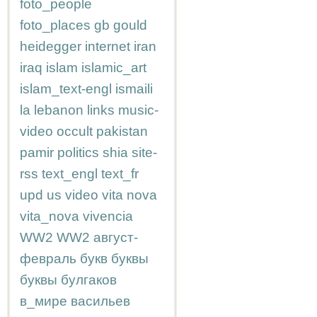
foto_people
foto_places
gb
gould
heidegger
internet
iran
iraq
islam
islamic_art
islam_text-engl
ismaili
la
lebanon
links
music-
video
occult
pakistan
pamir
politics
shia
site-
rss
text_engl
text_fr
upd
us
video
vita nova
vita_nova
vivencia
WW2
WW2
август-
февраль
букв
буквы
буквы
булгаков
в_мире
васильев