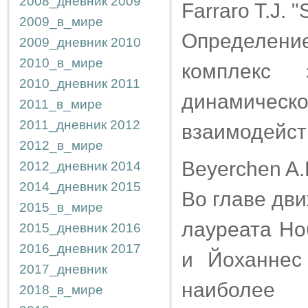
2008_дневник
2009
Farraro T.J. 
2009_в_мире
Определени
2009_дневник
2010
2010_в_мире
комплекс 
2010_дневник
2011
динамиче
2011_в_мире
2011_дневник
2012
взаимодейст
2012_в_мире
Beyerchen A.D
2012_дневник
2014
2014_дневник
2015
Во главе дв
2015_в_мире
лауреата Но
2015_дневник
2016
2016_дневник
2017
и Йоханнес
2017_дневник
наиболе
2018_в_мире