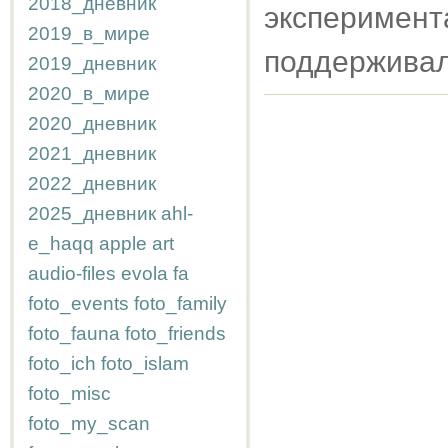
2018_дневник
эксперимен
2019_в_мире
поддерживали
2019_дневник
2020_в_мире
2020_дневник
2021_дневник
2022_дневник
2025_дневник
ahl-
e_haqq
apple
art
audio-files
evola
fa
foto_events
foto_family
foto_fauna
foto_friends
foto_ich
foto_islam
foto_misc
foto_my_scan