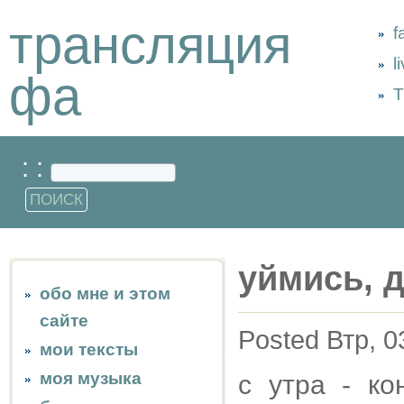
трансляция
f
l
фа
Т
: :
уймись, 
обо мне и этом
сайте
Posted Втр, 0
мои тексты
моя музыка
с утра - ко