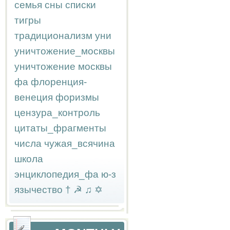
семья
сны
списки
тигры
традиционализм
уни
уничтожение_москвы
уничтожение москвы
фа
флоренция-
венеция
форизмы
цензура_контроль
цитаты_фрагменты
числа
чужая_всячина
школа
энциклопедия_фа
ю-з
язычество
†
☭
♫
✡