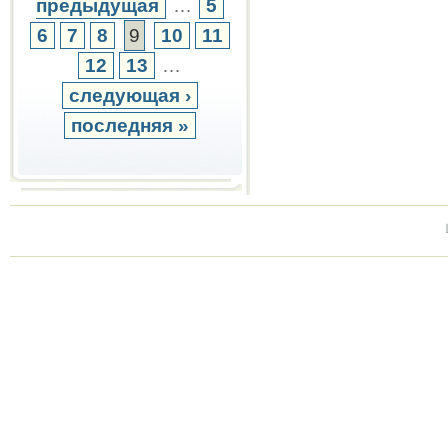
предыдущая
…
5
6
7
8
9
10
11
12
13
…
следующая ›
последняя »