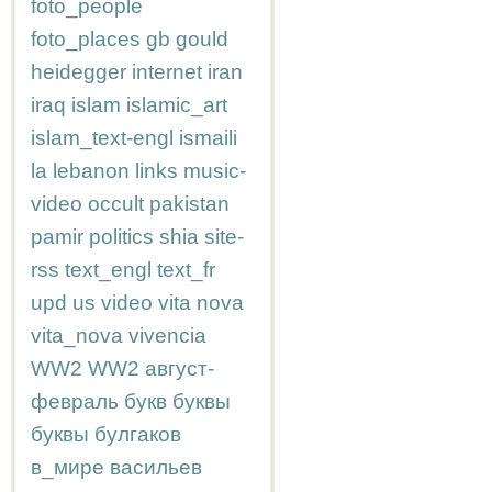
foto_people
foto_places
gb
gould
heidegger
internet
iran
iraq
islam
islamic_art
islam_text-engl
ismaili
la
lebanon
links
music-
video
occult
pakistan
pamir
politics
shia
site-
rss
text_engl
text_fr
upd
us
video
vita nova
vita_nova
vivencia
WW2
WW2
август-
февраль
букв
буквы
буквы
булгаков
в_мире
васильев