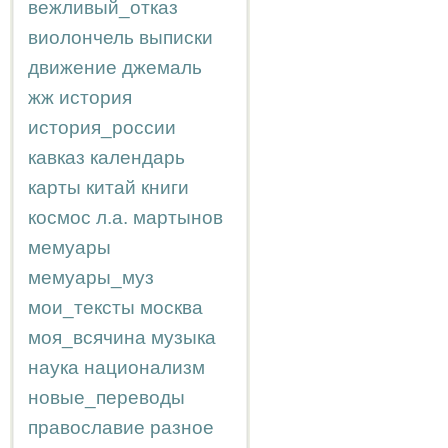
вежливый_отказ
виолончель
выписки
движение
джемаль
жж
история
история_россии
кавказ
календарь
карты
китай
книги
космос
л.а.
мартынов
мемуары
мемуары_муз
мои_тексты
москва
моя_всячина
музыка
наука
национализм
новые_переводы
православие
разное