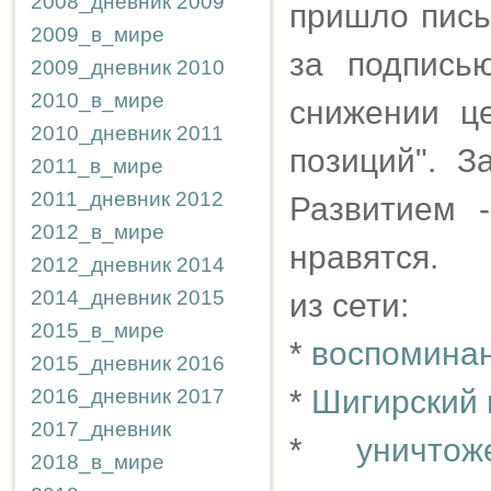
2008_дневник
2009
пришло пись
2009_в_мире
за подпись
2009_дневник
2010
2010_в_мире
снижении ц
2010_дневник
2011
позиций". 
2011_в_мире
2011_дневник
2012
Развитием 
2012_в_мире
нравятся.
2012_дневник
2014
2014_дневник
2015
из сети:
2015_в_мире
*
воспоминан
2015_дневник
2016
*
Шигирский 
2016_дневник
2017
2017_дневник
*
уничто
2018_в_мире