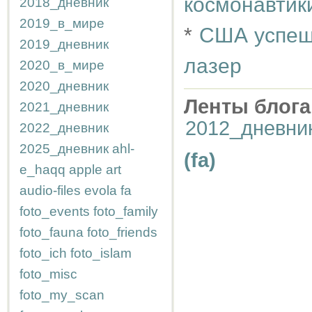
космонавтик
2018_дневник
2019_в_мире
*
США успеш
2019_дневник
лазер
2020_в_мире
2020_дневник
Ленты блога
2021_дневник
2012_дневни
2022_дневник
2025_дневник
ahl-
(fa)
e_haqq
apple
art
audio-files
evola
fa
foto_events
foto_family
foto_fauna
foto_friends
foto_ich
foto_islam
foto_misc
foto_my_scan