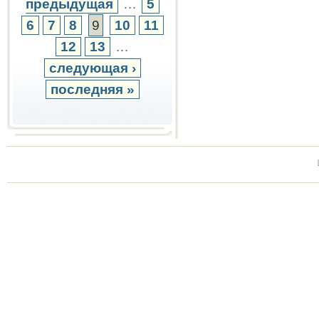
предыдущая
…
5
6
7
8
9
10
11
12
13
…
следующая ›
последняя »