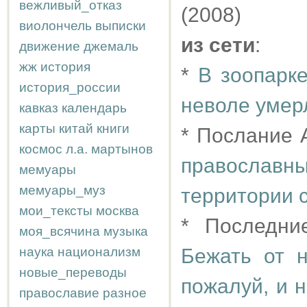
вежливый_отказ
(2008)
виолончель
выписки
из сети
:
движение
джемаль
жж
история
*
В зоопарке
история_россии
неволе умерл
кавказ
календарь
карты
китай
книги
* Послание А
космос
л.а.
мартынов
православны
мемуары
мемуары_муз
территории 
мои_тексты
москва
* Последни
моя_всячина
музыка
наука
национализм
Бежать от 
новые_переводы
пожалуй, и 
православие
разное