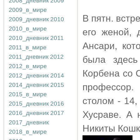
2008_дневник
2009
2009_в_мире
В пятн. встр
2009_дневник
2010
2010_в_мире
его женой, 
2010_дневник
2011
Ансари, кот
2011_в_мире
2011_дневник
2012
была здесь
2012_в_мире
Корбена со 
2012_дневник
2014
2014_дневник
2015
профессор.
2015_в_мире
столом - 14,
2015_дневник
2016
Хусраве. А 
2016_дневник
2017
2017_дневник
Никиты Кошки
2018_в_мире