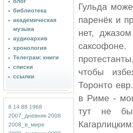
блог
Гульда може
библиотека
паренёк и п
академическая
музыка
нет, джазом
аудиоархив
саксофон
хронология
протестант
Телеграм: книги
списки
чтобы избе
ссылки
Торонто евр
в Риме - мо
8
14
88
1968
тут не бы
2007_дневник
2008
Кагарлицким
2008_в_мире