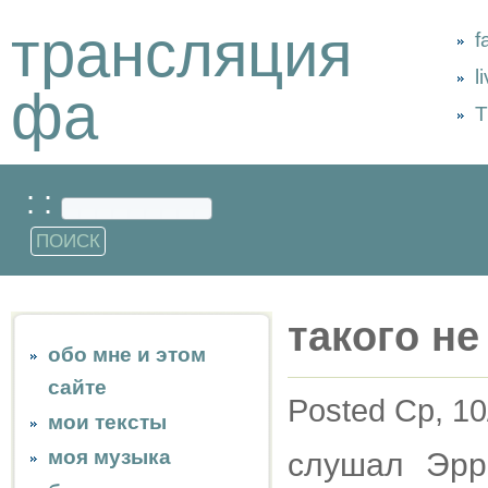
трансляция
f
l
фа
Т
: :
такого не
обо мне и этом
сайте
Posted Ср, 10
мои тексты
моя музыка
слушал Эрр