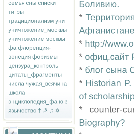
Боливию.
семья
сны
списки
тигры
*
Территория
традиционализм
уни
Афганистане
уничтожение_москвы
уничтожение москвы
*
http://www.
фа
флоренция-
*
офиц.сайт 
венеция
форизмы
цензура_контроль
*
блог сына 
цитаты_фрагменты
*
Historian P
числа
чужая_всячина
школа
of scholarship
энциклопедия_фа
ю-з
* counter-cu
язычество
†
☭
♫
✡
Biography?