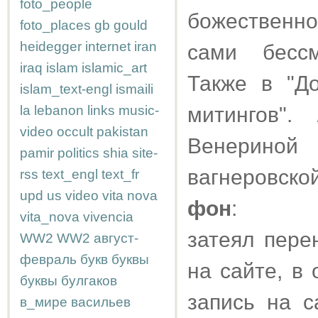
foto_people
божественно
foto_places
gb
gould
heidegger
internet
iran
сами бессм
iraq
islam
islamic_art
Также в "Д
islam_text-engl
ismaili
la
lebanon
links
music-
митингов".
video
occult
pakistan
Венериной
pamir
politics
shia
site-
вагнеровской
rss
text_engl
text_fr
upd
us
video
vita nova
фон
:
vita_nova
vivencia
затеял пере
WW2
WW2
август-
февраль
букв
буквы
на сайте, в 
буквы
булгаков
запись на 
в_мире
васильев