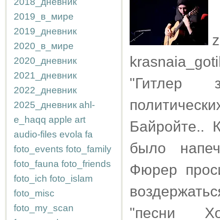
2018_дневник
2019_в_мире
2019_дневник
z
2020_в_мире
krasnaia_got
2020_дневник
2021_дневник
"Гитлер 
2022_дневник
политически
2025_дневник
ahl-
e_haqq
apple
art
Байройте.. 
audio-files
evola
fa
было напеч
foto_events
foto_family
foto_fauna
foto_friends
Фюрер прос
foto_ich
foto_islam
воздержатьс
foto_misc
foto_my_scan
"песни Х