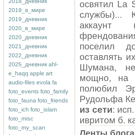
2018_дневник
освятил La 
2019_в_мире
службы)...
2019_дневник
аккаунт (
2020_в_мире
френдования
2020_дневник
поселил д
2021_дневник
оставлять и
2022_дневник
2025_дневник
ahl-
Шумана, н
e_haqq
apple
art
мощно, на 
audio-files
evola
fa
полюбил Э
foto_events
foto_family
Рудольфа Ке
foto_fauna
foto_friends
из сети
: ис
foto_ich
foto_islam
ивритом б. 
foto_misc
foto_my_scan
Ленты блога