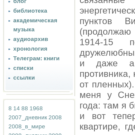
блог
энергетиче
библиотека
пунктов В
академическая
музыка
(продолжаю
аудиоархив
1914-15 п
хронология
дружелюбных
Телеграм: книги
и даже ан
списки
противника, 
ссылки
от пленных)
меня у Сне
года: там я 
8
14
88
1968
и вот тепе
2007_дневник
2008
квартире, г
2008_в_мире