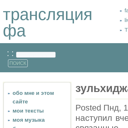
трансляция
f
l
фа
Т
: :
зульхидж
обо мне и этом
сайте
Posted Пнд, 1
мои тексты
наступил вч
моя музыка
связанные