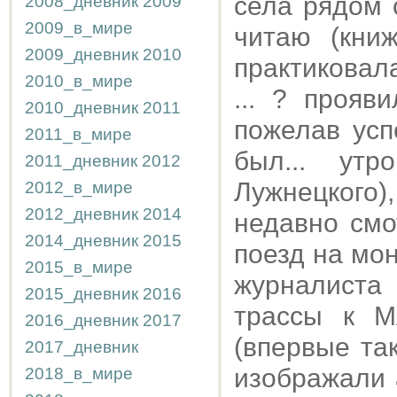
села рядом 
2008_дневник
2009
2009_в_мире
читаю (кни
2009_дневник
2010
практиковал
2010_в_мире
... ? прояв
2010_дневник
2011
пожелав усп
2011_в_мире
был... утр
2011_дневник
2012
Лужнецкого
2012_в_мире
2012_дневник
2014
недавно смо
2014_дневник
2015
поезд на мо
2015_в_мире
журналиста
2015_дневник
2016
трассы к М
2016_дневник
2017
(впервые та
2017_дневник
изображали 
2018_в_мире