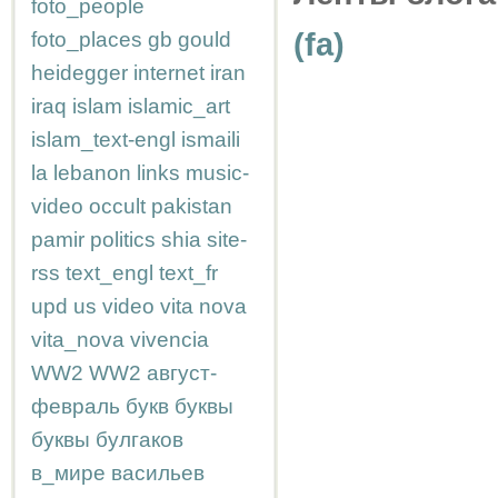
foto_people
(fa)
foto_places
gb
gould
heidegger
internet
iran
iraq
islam
islamic_art
islam_text-engl
ismaili
la
lebanon
links
music-
video
occult
pakistan
pamir
politics
shia
site-
rss
text_engl
text_fr
upd
us
video
vita nova
vita_nova
vivencia
WW2
WW2
август-
февраль
букв
буквы
буквы
булгаков
в_мире
васильев