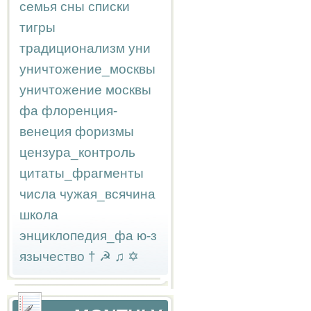
семья
сны
списки
тигры
традиционализм
уни
уничтожение_москвы
уничтожение москвы
фа
флоренция-
венеция
форизмы
цензура_контроль
цитаты_фрагменты
числа
чужая_всячина
школа
энциклопедия_фа
ю-з
язычество
†
☭
♫
✡