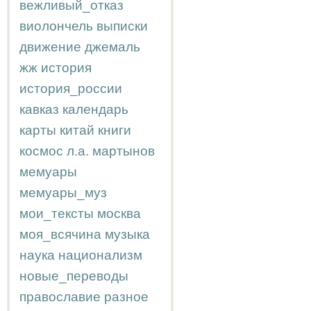
вежливый_отказ
виолончель
выписки
движение
джемаль
жж
история
история_россии
кавказ
календарь
карты
китай
книги
космос
л.а.
мартынов
мемуары
мемуары_муз
мои_тексты
москва
моя_всячина
музыка
наука
национализм
новые_переводы
православие
разное