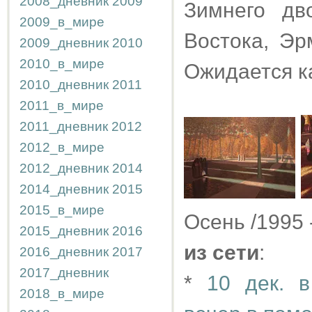
2008_дневник
2009
Зимнего дв
2009_в_мире
Востока, Эр
2009_дневник
2010
2010_в_мире
Ожидается ка
2010_дневник
2011
2011_в_мире
2011_дневник
2012
2012_в_мире
2012_дневник
2014
2014_дневник
2015
2015_в_мире
Осень /1995 
2015_дневник
2016
из сети
:
2016_дневник
2017
2017_дневник
*
10 дек. в
2018_в_мире