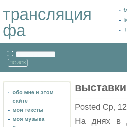
трансляция
f
l
фа
Т
: :
выставки
обо мне и этом
сайте
Posted Ср, 12
мои тексты
моя музыка
На днях в 