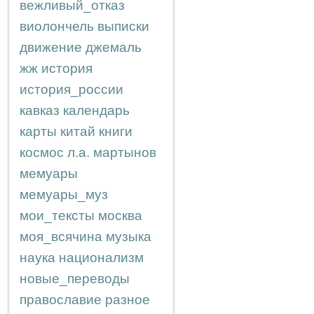
вежливый_отказ
виолончель
выписки
движение
джемаль
жж
история
история_россии
кавказ
календарь
карты
китай
книги
космос
л.а.
мартынов
мемуары
мемуары_муз
мои_тексты
москва
моя_всячина
музыка
наука
национализм
новые_переводы
православие
разное