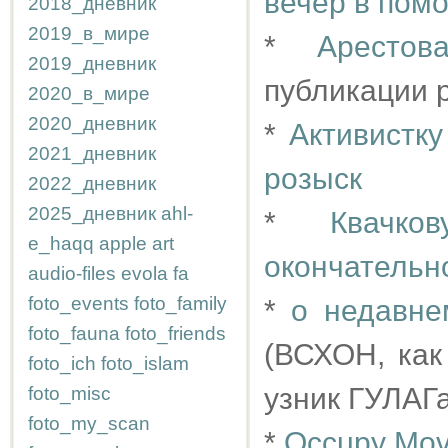
вечер в пом
2018_дневник
2019_в_мире
*
Аресто
2019_дневник
публикации 
2020_в_мире
2020_дневник
*
Активистк
2021_дневник
розыск
2022_дневник
2025_дневник
ahl-
*
Квачк
e_haqq
apple
art
окончательн
audio-files
evola
fa
foto_events
foto_family
*
о недавне
foto_fauna
foto_friends
(ВСХОН, как
foto_ich
foto_islam
узник ГУЛАГа
foto_misc
foto_my_scan
*
Occupy Mov