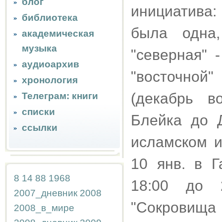
блог
инициатива:
библиотека
была одна
академическая
музыка
"северная" 
аудиоархив
"восточной"
хронология
(декабрь в
Телеграм: книги
списки
Блейка до 
ссылки
исламском и
10 янв. в Г
8
14
88
1968
18:00 до 
2007_дневник
2008
"Сокровища к
2008_в_мире