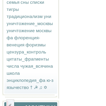
семья
сны
списки
тигры
традиционализм
уни
уничтожение_москвы
уничтожение москвы
фа
флоренция-
венеция
форизмы
цензура_контроль
цитаты_фрагменты
числа
чужая_всячина
школа
энциклопедия_фа
ю-з
язычество
†
☭
♫
✡