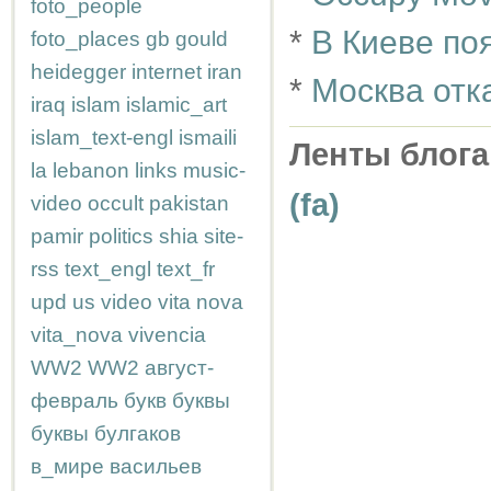
foto_people
*
В Киеве по
foto_places
gb
gould
heidegger
internet
iran
*
Москва отк
iraq
islam
islamic_art
islam_text-engl
ismaili
Ленты блога
la
lebanon
links
music-
(fa)
video
occult
pakistan
pamir
politics
shia
site-
rss
text_engl
text_fr
upd
us
video
vita nova
vita_nova
vivencia
WW2
WW2
август-
февраль
букв
буквы
буквы
булгаков
в_мире
васильев