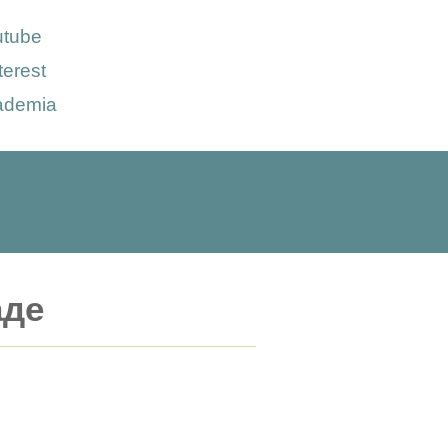
utube
terest
ademia
аде