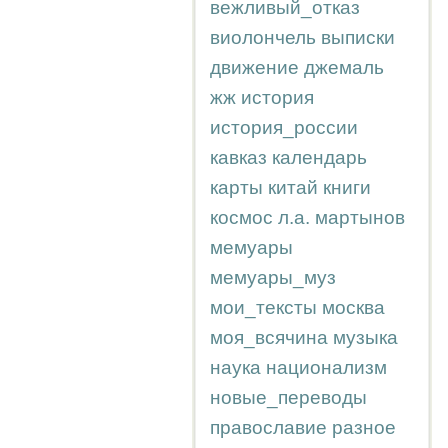
вежливый_отказ
виолончель
выписки
движение
джемаль
жж
история
история_россии
кавказ
календарь
карты
китай
книги
космос
л.а.
мартынов
мемуары
мемуары_муз
мои_тексты
москва
моя_всячина
музыка
наука
национализм
новые_переводы
православие
разное