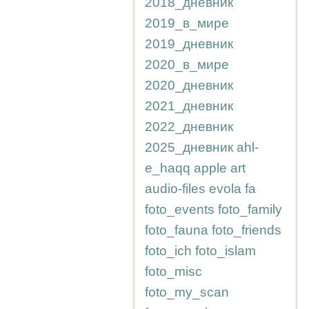
2018_дневник
2019_в_мире
2019_дневник
2020_в_мире
2020_дневник
2021_дневник
2022_дневник
2025_дневник
ahl-
e_haqq
apple
art
audio-files
evola
fa
foto_events
foto_family
foto_fauna
foto_friends
foto_ich
foto_islam
foto_misc
foto_my_scan