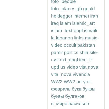
foto_people
foto_places
gb
gould
heidegger
internet
iran
iraq
islam
islamic_art
islam_text-engl
ismaili
la
lebanon
links
music-
video
occult
pakistan
pamir
politics
shia
site-
rss
text_engl
text_fr
upd
us
video
vita nova
vita_nova
vivencia
WW2
WW2
август-
февраль
букв
буквы
буквы
булгаков
в_мире
васильев