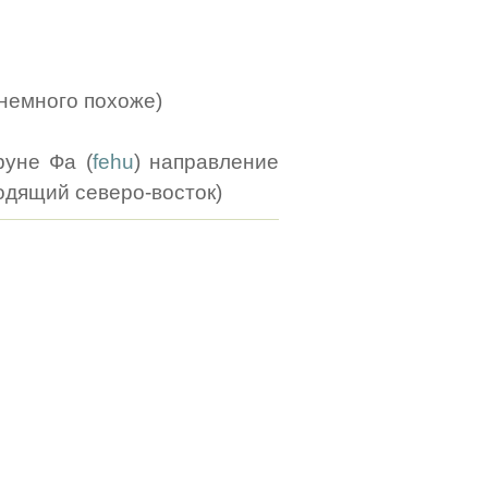
немного похоже)
руне Фа (
fehu
) направление
ходящий северо-восток)