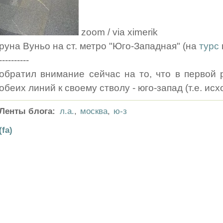
zoom / via ximerik
руна Вуньо на ст. метро "Юго-Западная" (на
турс
----------
обратил внимание сейчас на то, что в первой 
обеих линий к своему стволу - юго-запад (т.е. ис
Ленты блога:
л.а.
,
москва
,
ю-з
(fa)