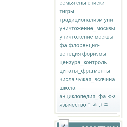
семья
сны
списки
тигры
традиционализм
уни
уничтожение_москвы
уничтожение москвы
фа
флоренция-
венеция
форизмы
цензура_контроль
цитаты_фрагменты
числа
чужая_всячина
школа
энциклопедия_фа
ю-з
язычество
†
☭
♫
✡