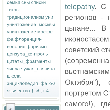
семья
сны
списки
telepathy
. С
тигры
регионов - 
традиционализм
уни
уничтожение_москвы
цыгане... 
уничтожение москвы
иконостасом,
фа
флоренция-
венеция
форизмы
советский ст
цензура_контроль
(современн
цитаты_фрагменты
числа
чужая_всячина
вьетнамски
школа
Октября"),
энциклопедия_фа
ю-з
язычество
†
☭
♫
✡
портретом С
самого!), г