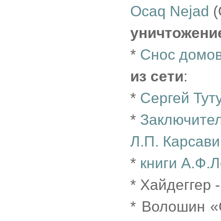
Ocaq Nejad
(
уничтожени
*
Снос домов
из сети
:
*
Сергей Тут
*
Заключител
Л.П. Карсав
*
книги А.Ф.
* Хайдеггер 
* Волошин «