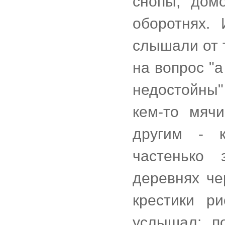
снопы, дом
оборотнях.
слышали от т
на вопрос "а
недостойны"
кем-то мяч
другим - к
частенько 
деревнях че
крестики р
услышал: п