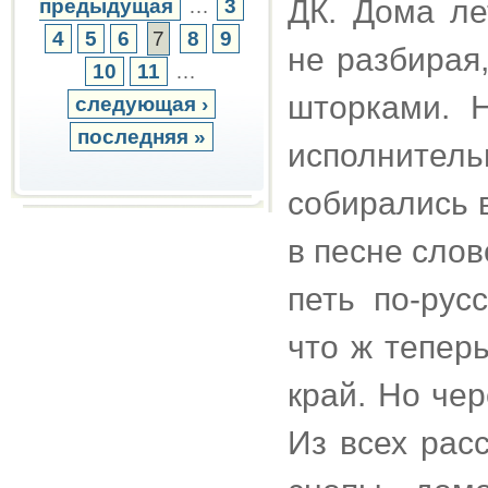
ДК. Дома ле
предыдущая
…
3
4
5
6
7
8
9
не разбирая,
10
11
…
шторками. Н
следующая ›
последняя »
исполните
собирались в
в песне слов
петь по-рус
что ж тепер
край. Но че
Из всех рас