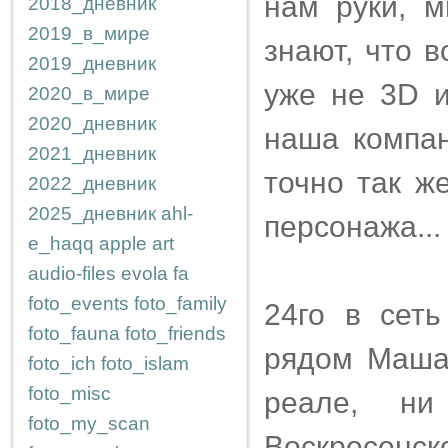
нам руки, м
2018_дневник
2019_в_мире
знают, что в
2019_дневник
уже не 3D и
2020_в_мире
2020_дневник
наша компан
2021_дневник
точно так ж
2022_дневник
2025_дневник
ahl-
персонажа...
e_haqq
apple
art
audio-files
evola
fa
foto_events
foto_family
24го в сет
foto_fauna
foto_friends
рядом Маша 
foto_ich
foto_islam
foto_misc
реале, н
foto_my_scan
Воскресенс