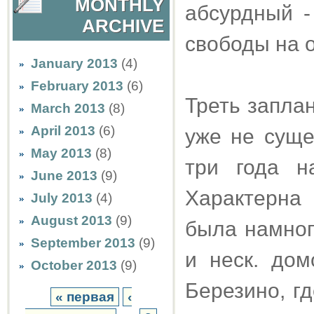
MONTHLY
абсурдный -
ARCHIVE
свободы на о
January 2013
(4)
February 2013
(6)
Треть запла
March 2013
(8)
April 2013
(6)
уже не суще
May 2013
(8)
три года н
June 2013
(9)
Характерна 
July 2013
(4)
August 2013
(9)
была намног
September 2013
(9)
и неск. дом
October 2013
(9)
Березино, г
« первая
‹