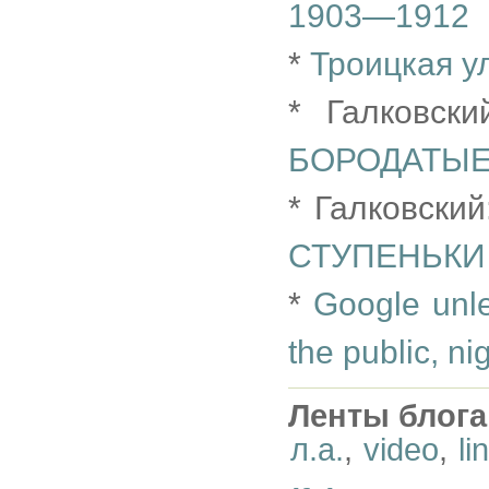
1903—1912
*
Троицкая у
* Галковск
БОРОДАТЫЕ
* Галковски
СТУПЕНЬКИ
*
Google unl
the public, ni
Ленты блога
л.а.
,
video
,
li