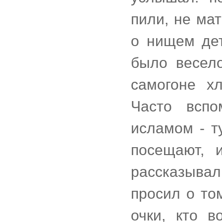
пили, не ма
о нищем дет
было весел
самогоне х
Часто вспо
исламом - т
посещают, 
рассказыва
просил о то
очки, кто в