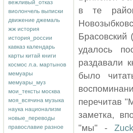
вежливый_отказ
в те райо
виолончель
выписки
движение
джемаль
Новозыбко
жж
история
Брасовский (
история_россии
кавказ
календарь
удалось по
карты
китай
книги
раздавали к
космос
л.а.
мартынов
мемуары
было читат
мемуары_муз
воспоминани
мои_тексты
москва
перечитав "
моя_всячина
музыка
наука
национализм
заметка, вп
новые_переводы
"мы" -
Zuc
православие
разное