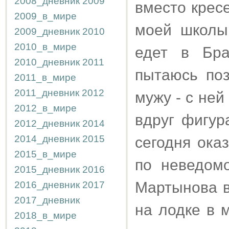
2008_дневник
2009
вместо кресе
2009_в_мире
моей школы
2009_дневник
2010
2010_в_мире
едет в Бра
2010_дневник
2011
пытаюсь по
2011_в_мире
2011_дневник
2012
мужу - с ней
2012_в_мире
вдруг фигур
2012_дневник
2014
2014_дневник
2015
сегодня ока
2015_в_мире
по неведомо
2015_дневник
2016
Мартынова в
2016_дневник
2017
2017_дневник
на лодке в м
2018_в_мире