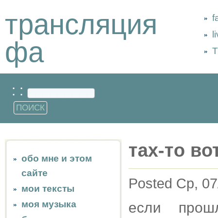
трансляция
f
l
фа
Т
: :
тах-то во
обо мне и этом
сайте
Posted Ср, 07
мои тексты
моя музыка
если прош