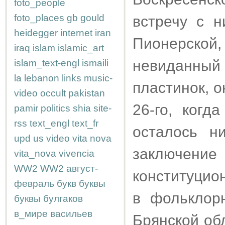
foto_people
foto_places
gb
gould
встречу с н
heidegger
internet
iran
Пионерско
iraq
islam
islamic_art
невиданн
islam_text-engl
ismaili
la
lebanon
links
music-
пластинок, 
video
occult
pakistan
26-го, ког
pamir
politics
shia
site-
rss
text_engl
text_fr
осталось ни
upd
us
video
vita nova
заключе
vita_nova
vivencia
WW2
WW2
август-
конституцио
февраль
букв
буквы
в фольклор
буквы
булгаков
в_мире
васильев
Брянской обл