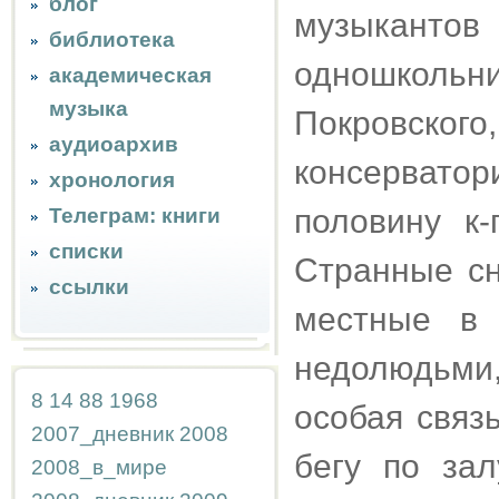
блог
музыкант
библиотека
одношколь
академическая
музыка
Покровского
аудиоархив
консервато
хронология
половину к-
Телеграм: книги
списки
Странные сн
ссылки
местные в
недолюдьми,
8
14
88
1968
особая связ
2007_дневник
2008
бегу по за
2008_в_мире