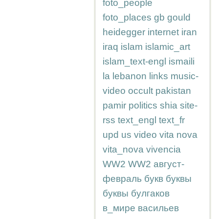
foto_people
foto_places
gb
gould
heidegger
internet
iran
iraq
islam
islamic_art
islam_text-engl
ismaili
la
lebanon
links
music-
video
occult
pakistan
pamir
politics
shia
site-
rss
text_engl
text_fr
upd
us
video
vita nova
vita_nova
vivencia
WW2
WW2
август-
февраль
букв
буквы
буквы
булгаков
в_мире
васильев