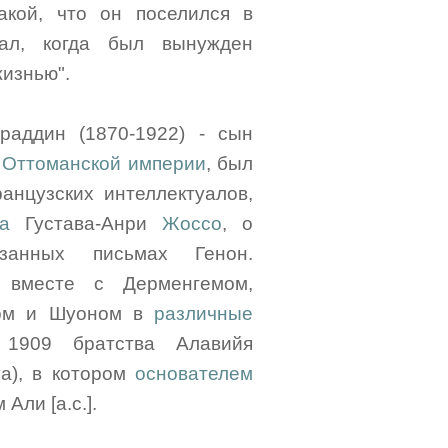
акой, что он поселился в
дал, когда был вынужден
жизнью".
аддин (1870-1922) - сын
 Оттоманской империи
, был
анцузских интеллектуалов,
а
Густава-Анри
Жоссо
, о
занных письмах Генон.
вместе с Дерменгемом,
том и Шуоном в
различные
1909 братства Алавийя
ya), в котором
основателем
Али [а.с.].