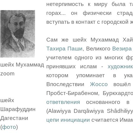
нетерпимость к миру была т
горах... он физически стра
вступать в контакт с городской 
Сам же шейх Мухаммад Хайр
Тахира Паши
, Великого
Везира
учителем одного из многих фр
шейх Мухаммад
принявших ислам -
художник
zoom
котором упоминает в ука
Впоследствии
Жоссо
вошёл 
Пробст-Бирабеном, Буркхард
шейх
ответвления
основанного в 
Шарафуддин
(Alawiyya Darqâwiyya Shâdhiliy
Дагестани
цепи инициации
считается Имам 
(
фото
)