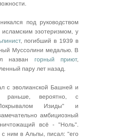
ложности.
никался под руководством
исламским эзотеризмом, у
ьпинист
, погибший в 1939 в
ный Муссолини медалью. В
ыл назван
горный приют
,
ленный пару лет назад.
ал с эволианской Башней и
 раньше, вероятно, с
Покрывалом Изиды" и
 замечательно амбициозный
ничтожащий всё - "Ноль".
с ним в Альпы, писал: "его