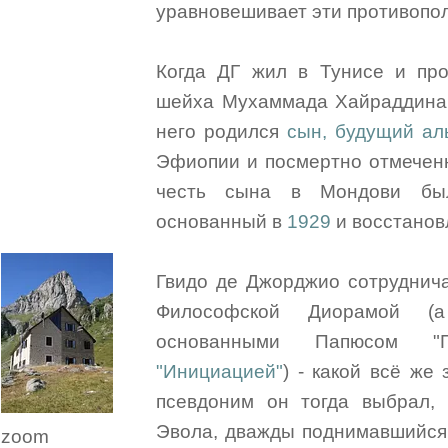
уравновешивает эти противопо
Когда ДГ жил в Тунисе и про
шейха Мухаммада Хайраддина 
него родился
сын, будущий ал
Эфиопии и посмертно отмечен
честь сына в Мондови б
основанный в
1929
и восстанов
Гвидо де Джорджио сотруднич
Философской Диорамой (а
основанными Папюсом "
"Инициацией"
) - какой всё же
псевдоним он тогда выбрал, 
Эвола, дважды поднимавшийся 
zoom