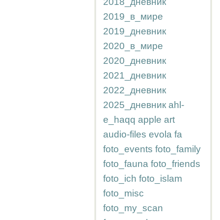
2018_дневник
2019_в_мире
2019_дневник
2020_в_мире
2020_дневник
2021_дневник
2022_дневник
2025_дневник
ahl-
e_haqq
apple
art
audio-files
evola
fa
foto_events
foto_family
foto_fauna
foto_friends
foto_ich
foto_islam
foto_misc
foto_my_scan