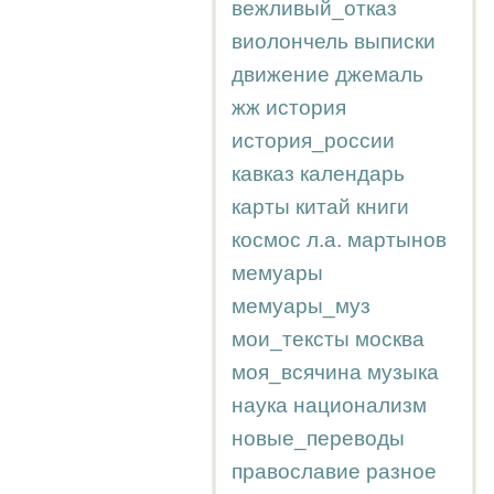
вежливый_отказ
виолончель
выписки
движение
джемаль
жж
история
история_россии
кавказ
календарь
карты
китай
книги
космос
л.а.
мартынов
мемуары
мемуары_муз
мои_тексты
москва
моя_всячина
музыка
наука
национализм
новые_переводы
православие
разное