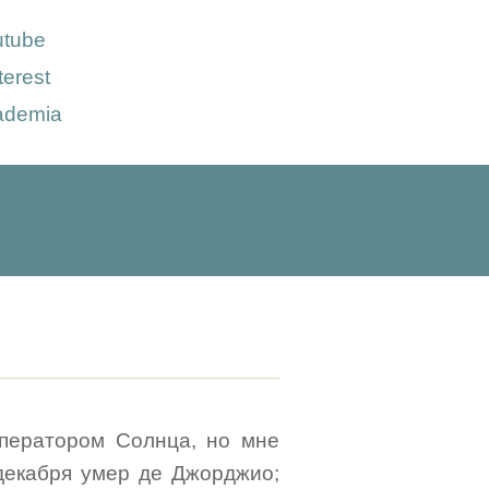
utube
terest
ademia
ператором Солнца, но мне
 декабря умер де Джорджио;