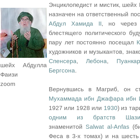
Энциклопедист и мистик, шей
назначен на ответственный по
Абдул Хамида II
, но через 
блестящего политического буд
пару лет постоянно посещал
К
художников и музыкантов, зна
Спенсера
,
Лебона
,
Пуанка
шейх Абдулла
Бергсона
.
Фаизи
zoom
Вернувшись в Магриб, он с
Мухаммада ибн Джафара ибн И
1927 или 1928 или
1930
) из та
одним из братств Шазили
знаменитой
Salwat al-Anfas
(би
Феса в 3-х томах) и на шесть