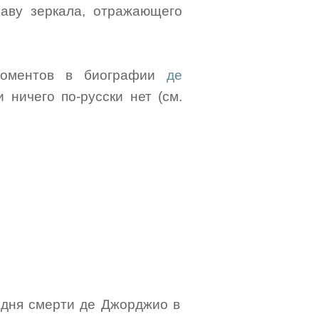
раву зеркала, отражающего
 моментов в биографии
де
и ничего по-русски нет (см.
о дня смерти де Джорджио в