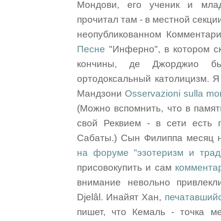
Мондови, его ученик и мла
прочитал там - в местной секци
неопубликованном Комментар
Песне
"Инферно", в котором ск
кончины, де Джорджио бы
ортодоксальный католицизм. Я
Мандзони
Osservazioni sulla mor
(Можно вспомнить, что в памя
свой Реквием - в сети есть 
Сабаты.) Сын Филиппа месяц 
на форуме "эзотеризм и трад
присовокупить и сам
коммента
внимание невольно привлекл
Djelâl. Инайят Хан,
печатавшийся
пишет, что Кемаль - точка 