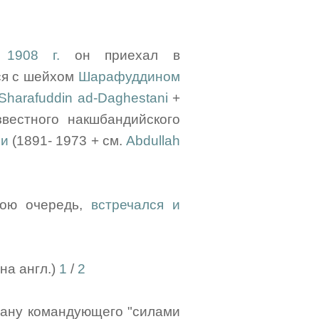
 1908 г.
он приехал в
ся с шейхом
Шарафуддином
Sharafuddin ad-Daghestani
+
звестного накшбандийского
ни
(1891- 1973 + см.
Abdullah
вою очередь,
встречался и
на англ.)
1
/
2
тану командующего "силами