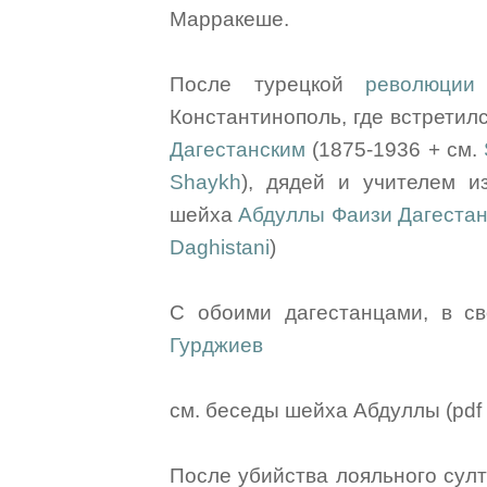
Марракеше.
После турецкой
революции
Константинополь, где встретил
Дагестанским
(1875-1936 + см.
Shaykh
), дядей и учителем и
шейха
Абдуллы Фаизи Дагеста
Daghistani
)
С обоими дагестанцами, в с
Гурджиев
см. беседы шейха Абдуллы (pdf 
После убийства лояльного сул