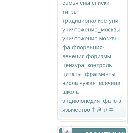
семья
сны
списки
тигры
традиционализм
уни
уничтожение_москвы
уничтожение москвы
фа
флоренция-
венеция
форизмы
цензура_контроль
цитаты_фрагменты
числа
чужая_всячина
школа
энциклопедия_фа
ю-з
язычество
†
☭
♫
✡