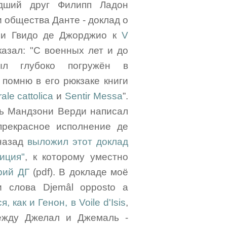
дший друг Филипп Ладон
и общества Данте - доклад о
ии Гвидо де Джорджио к
V
азал: "С военных лет и до
л глубоко погружён в
 помню в его рюкзаке книги
ale cattolica
и
Sentir Messa
”.
ть Мандзони Верди написал
прекрасное исполнение де
назад
выложил этот доклад
иция"
, к которому уместно
рий ДГ
(pdf). В докладе моё
и слова Djemâl opposto a
, как и Генон, в Voile d'Isis
,
между Джелал и Джемаль -