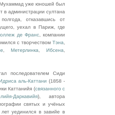
х Мухаммад уже юношей был
ст в администрации султана
полгода, отказавшись от
ущего, уехал в Париж, где
оллеж де Франс
, компании
комился с творчеством
Тэна
,
ре
,
Метерлинка
,
Ибсена
,
тал последователем Сиди
дриса аль-Каттани
(1858 -
рики Каттанийя (
связанного с
йя-Даркавийя
), автора
ографии святых и учёных
 лет уединился в завийе в