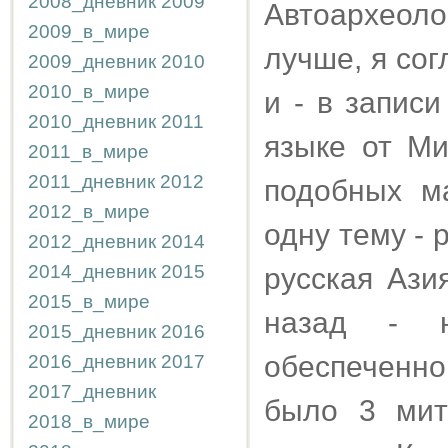
2008_дневник
2009
Автоархеоло
2009_в_мире
лучше, я со
2009_дневник
2010
2010_в_мире
и - в запис
2010_дневник
2011
языке от Ми
2011_в_мире
2011_дневник
2012
подобных м
2012_в_мире
одну тему - 
2012_дневник
2014
2014_дневник
2015
русская Ази
2015_в_мире
назад - 
2015_дневник
2016
обеспеченно
2016_дневник
2017
2017_дневник
было 3 мит
2018_в_мире