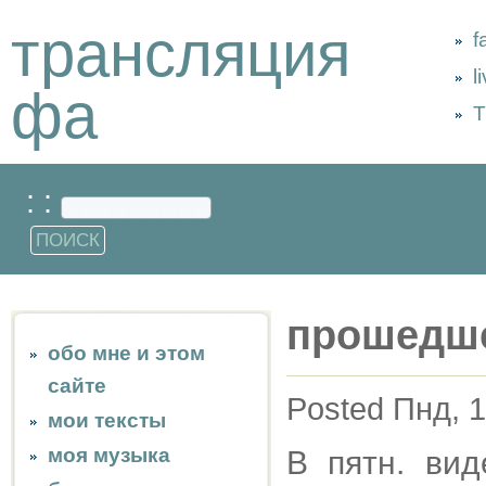
трансляция
f
l
фа
Т
: :
прошедш
обо мне и этом
сайте
Posted Пнд, 1
мои тексты
моя музыка
В пятн. вид