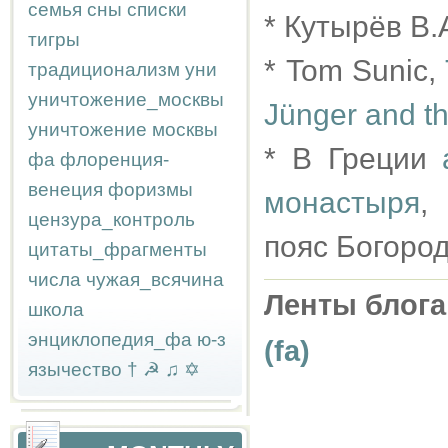
семья
сны
списки
* Кутырёв В.
тигры
* Tom Sunic,
традиционализм
уни
уничтожение_москвы
Jünger and t
уничтожение москвы
* В Греции
фа
флоренция-
венеция
форизмы
монастыря
,
цензура_контроль
пояс Богоро
цитаты_фрагменты
числа
чужая_всячина
Ленты блога
школа
энциклопедия_фа
ю-з
(fa)
язычество
†
☭
♫
✡