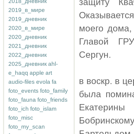
защиту Ква
2018_дневник
2019_в_мире
Оказывается
2019_дневник
моего дома,
2020_в_мире
2020_дневник
Главой ГРУ
2021_дневник
Сергун.
2022_дневник
2025_дневник
ahl-
e_haqq
apple
art
в воскр. в 
audio-files
evola
fa
foto_events
foto_family
была помин
foto_fauna
foto_friends
Екатерины
foto_ich
foto_islam
foto_misc
Бобринско
foto_my_scan
Бартольдо