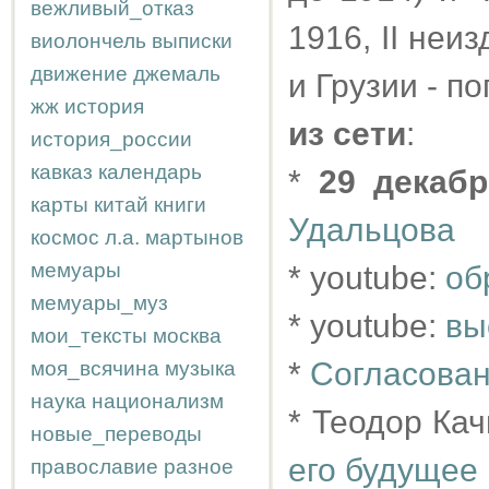
вежливый_отказ
1916, II неиз
виолончель
выписки
движение
джемаль
и Грузии - п
жж
история
из сети
:
история_россии
кавказ
календарь
*
29 декабр
карты
китай
книги
Удальцова
космос
л.а.
мартынов
мемуары
* youtube:
об
мемуары_муз
* youtube:
вы
мои_тексты
москва
*
Согласован
моя_всячина
музыка
наука
национализм
* Теодор Ка
новые_переводы
его будущее
православие
разное