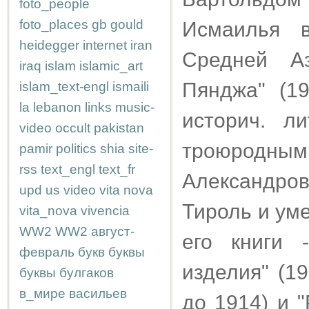
foto_people
foto_places
gb
gould
Исмаилья в
heidegger
internet
iran
Средней А
iraq
islam
islamic_art
Пянджа" (19
islam_text-engl
ismaili
la
lebanon
links
music-
историч. л
video
occult
pakistan
троюродны
pamir
politics
shia
site-
rss
text_engl
text_fr
Александро
upd
us
video
vita nova
Тироль и ум
vita_nova
vivencia
WW2
WW2
август-
его книги 
февраль
букв
буквы
изделия" (1
буквы
булгаков
в_мире
васильев
до 1914) и "