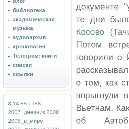
блог
документе "
библиотека
те дни было
академическая
музыка
Косово (Тач
аудиоархив
Потом встр
хронология
говорили о 
Телеграм: книги
списки
рассказывал
ссылки
о том, как 
впрыгнули в
8
14
88
1968
Вьетнам. Ка
2007_дневник
2008
об Автоб
2008_в_мире