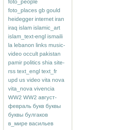
foto_people
foto_places
gb
gould
heidegger
internet
iran
iraq
islam
islamic_art
islam_text-engl
ismaili
la
lebanon
links
music-
video
occult
pakistan
pamir
politics
shia
site-
rss
text_engl
text_fr
upd
us
video
vita nova
vita_nova
vivencia
WW2
WW2
август-
февраль
букв
буквы
буквы
булгаков
в_мире
васильев