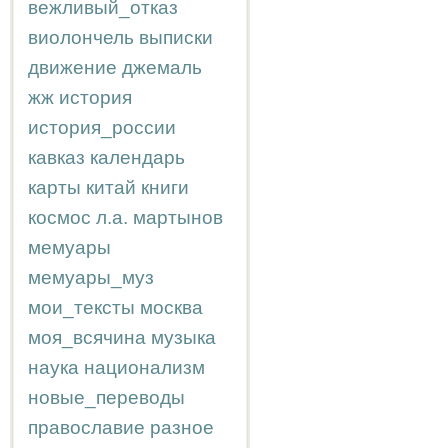
вежливый_отказ
виолончель
выписки
движение
джемаль
жж
история
история_россии
кавказ
календарь
карты
китай
книги
космос
л.а.
мартынов
мемуары
мемуары_муз
мои_тексты
москва
моя_всячина
музыка
наука
национализм
новые_переводы
православие
разное