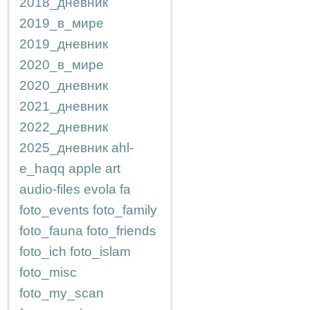
2018_дневник
2019_в_мире
2019_дневник
2020_в_мире
2020_дневник
2021_дневник
2022_дневник
2025_дневник
ahl-
e_haqq
apple
art
audio-files
evola
fa
foto_events
foto_family
foto_fauna
foto_friends
foto_ich
foto_islam
foto_misc
foto_my_scan