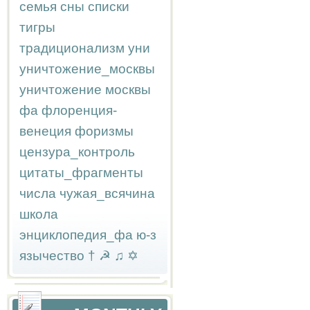
семья
сны
списки
тигры
традиционализм
уни
уничтожение_москвы
уничтожение москвы
фа
флоренция-
венеция
форизмы
цензура_контроль
цитаты_фрагменты
числа
чужая_всячина
школа
энциклопедия_фа
ю-з
язычество
†
☭
♫
✡