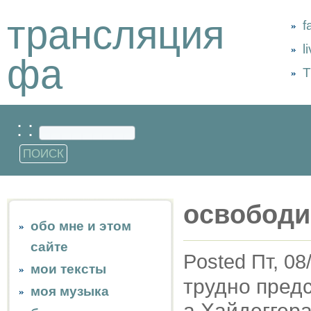
трансляция
f
l
фа
Т
: :
освободи
обо мне и этом
сайте
Posted Пт, 08
мои тексты
трудно предс
моя музыка
а Хайдеггера