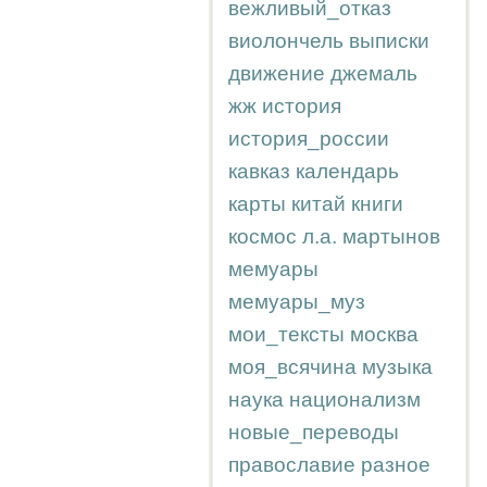
вежливый_отказ
виолончель
выписки
движение
джемаль
жж
история
история_россии
кавказ
календарь
карты
китай
книги
космос
л.а.
мартынов
мемуары
мемуары_муз
мои_тексты
москва
моя_всячина
музыка
наука
национализм
новые_переводы
православие
разное