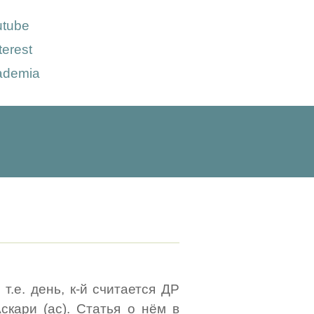
utube
terest
ademia
т.е. день, к-й считается ДР
скари (ас). Статья о нём в