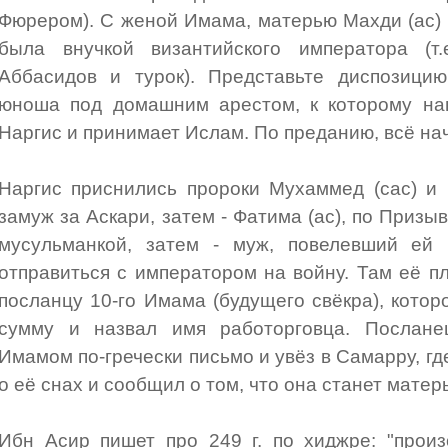
Фюрером). С женой Имама, матерью Махди (ас) 
была внучкой византийского императора (т.
Аббасидов и турок). Представьте диспозици
юноша под домашним арестом, к которому нав
Наргис и принимает Ислам. По преданию, всё нач
Наргис приснились пророки Мухаммед (сас) и 
замуж за Аскари, затем - Фатима (ас), по Призы
мусульманкой, затем - муж, повелевший ей 
отправиться с императором на войну. Там её п
посланцу 10-го Имама (будущего свёкра), кот
сумму и назвал имя работорговца. Послане
Имамом по-гречески письмо и увёз в Самарру, г
о её снах и сообщил о том, что она станет мате
Ибн Асир пишет про 249 г. по хиджре: "прои