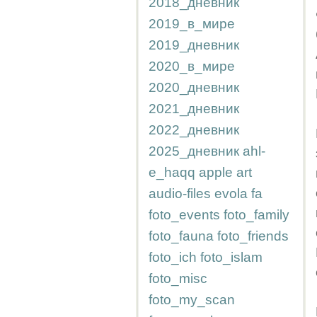
2018_дневник
2019_в_мире
2019_дневник
2020_в_мире
2020_дневник
2021_дневник
2022_дневник
2025_дневник
ahl-
e_haqq
apple
art
audio-files
evola
fa
foto_events
foto_family
foto_fauna
foto_friends
foto_ich
foto_islam
foto_misc
foto_my_scan