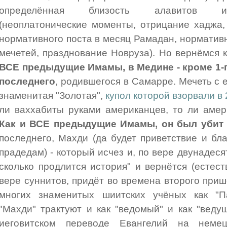
определённая близость алавитов и 
(неоплатонические моменты, отрицание хаджа,
нормативного поста в месяц Рамадан, норматив
мечетей, празднование Новруза). Но вернёмся 
ВСЕ предыдущие Имамы, в Медине - кроме 1-г
последнего
, родившегося в Самарре. Мечеть с 
знаменитая "Золотая",
купол которой взорвали в
ли ваххабиты руками американцев, то ли амер
Как и ВСЕ предыдущие Имамы, он был убит
последнего, Махди (да будет приветствие и бла
прадедам) - который исчез и, по вере двунадесят
сколько продлится история" и вернётся (есте
вере суннитов, придёт во времена второго приш
многих знаменитых шиитских учёных как "П
"Махди" трактуют и как "ведомый" и как "ведущ
иеговитском переводе Евангелий на немец