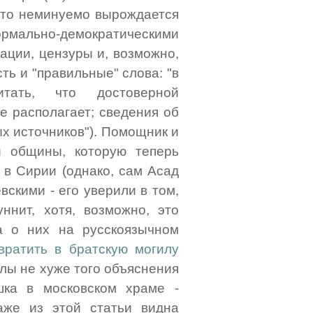
 что неминуемо вырождается
ально-демократическими
ации, цензуры и, возможно,
ть и "правильные" слова: "в
итать, что достоверной
е располагает; сведения об
х источников"). Помощник и
й общины, которую теперь
 в Сирии (однако, сам Асад
скими - его уверили в том,
ннит, хотя, возможно, это
ка о них на русскоязычном
вратить в братскую могилу
рлы не хуже того объяснения
шка в московском храме -
аже из этой статьи видна