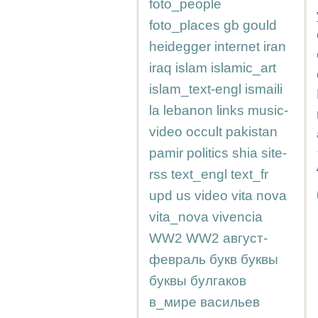
foto_people
foto_places
gb
gould
heidegger
internet
iran
iraq
islam
islamic_art
islam_text-engl
ismaili
la
lebanon
links
music-
video
occult
pakistan
pamir
politics
shia
site-
rss
text_engl
text_fr
upd
us
video
vita nova
vita_nova
vivencia
WW2
WW2
август-
февраль
букв
буквы
буквы
булгаков
в_мире
васильев