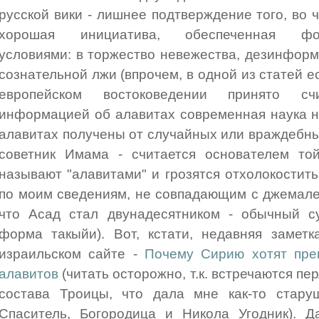
русской вики - лишнее подтверждение того, во
хорошая инициатива, обеспеченная форм
условиями: в торжество невежества, дезинформ
сознательной лжи (впрочем, в одной из статей ес
европейском востоковедении принято сч
информацией об алавитах современная наука н
алавитах получены от случайных или враждебны
советник Имама - считается основателем то
называют "алавитами" и грозятся отхолокостить
по моим сведениям, не совпадающим с джемалев
что Асад стал двунадесятником - обычный су
форма такыйи). Вот, кстати, недавняя замет
израильском сайте -
Почему Сирию хотят пре
алавитов
(читать осторожно, т.к. встречаются пе
состава Троицы, что дала мне как-то стару
Спаситель, Богородица и Никола Угодник). Д