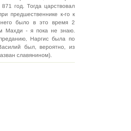
 871 год. Тогда царствовал
при предшественнике к-го к
него было в это время 2
м Махди - я пока не знаю.
 преданию, Наргис была по
асилий был, вероятно, из
назван славянином).