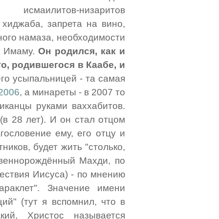
исмаилитов-низаритов
 хиджаба, запрета на вино,
ного намаза, необходимости
к Имаму.
Он родился, как и
о, родившегося в Каабе, и
его усыпальницей - та самая
 2006
, а минареты - в 2007 то
иканцы руками ваххабитов.
(в 28 лет). И он стал отцом
гословение ему, его отцу и
ников, будет жить "столько,
ственнорождённый Махди, по
ествия Иисуса) - по мнению
араклет". Значение имени
ий" (тут я вспомнил, что в
кий, Христос называется