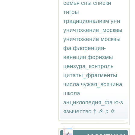
семья
сны
списки
тигры
традиционализм
уни
уничтожение_москвы
уничтожение москвы
фа
флоренция-
венеция
форизмы
цензура_контроль
цитаты_фрагменты
числа
чужая_всячина
школа
энциклопедия_фа
ю-з
язычество
†
☭
♫
✡