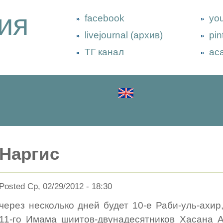
ия
facebook
yo
livejournal (архив)
pin
ТГ канал
ac
Наргис
Posted Ср, 02/29/2012 - 18:30
через несколько дней будет 10-е Раби-уль-ахир, 
11-го Имама шиитов-двунадесятников Хасана А