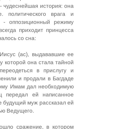
- чудеснейшая история: она
е. политического врага и
ю - оппозиционный режиму
сегда приходит принцесса
алось со сна:
Иисус (ас), выдававшие ее
ву которой она стала тайной
переодеться в прислугу и
ленили и продали в Багдаде
орому Имам дал необходимую
ц передал ей написанное
де будущий муж рассказал ей
рью Ведущего.
зошло сражение, в котором