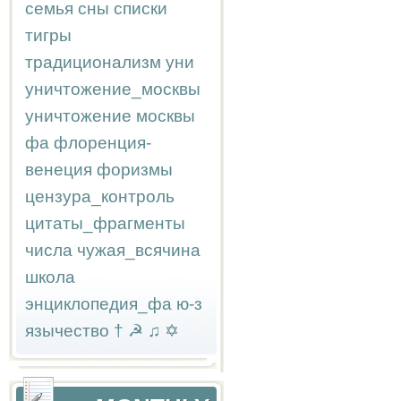
семья
сны
списки
тигры
традиционализм
уни
уничтожение_москвы
уничтожение москвы
фа
флоренция-
венеция
форизмы
цензура_контроль
цитаты_фрагменты
числа
чужая_всячина
школа
энциклопедия_фа
ю-з
язычество
†
☭
♫
✡