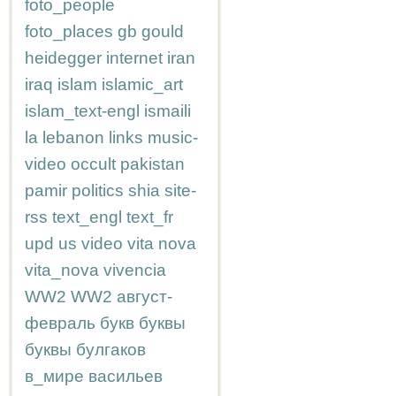
foto_people
foto_places
gb
gould
heidegger
internet
iran
iraq
islam
islamic_art
islam_text-engl
ismaili
la
lebanon
links
music-
video
occult
pakistan
pamir
politics
shia
site-
rss
text_engl
text_fr
upd
us
video
vita nova
vita_nova
vivencia
WW2
WW2
август-
февраль
букв
буквы
буквы
булгаков
в_мире
васильев