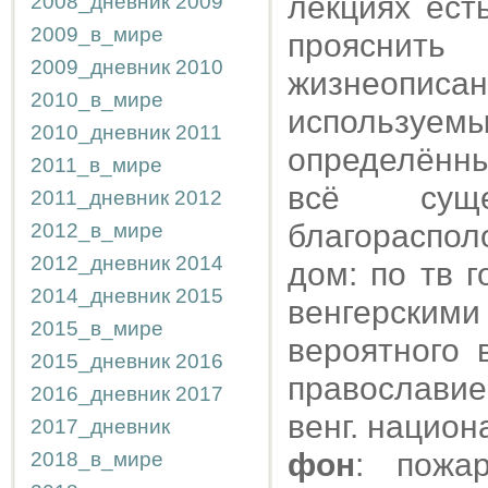
лекциях ест
2008_дневник
2009
2009_в_мире
прояснит
2009_дневник
2010
жизнеописан
2010_в_мире
используе
2010_дневник
2011
определённые
2011_в_мире
всё сущ
2011_дневник
2012
благораспо
2012_в_мире
2012_дневник
2014
дом: по тв 
2014_дневник
2015
венгерск
2015_в_мире
вероятного 
2015_дневник
2016
православие
2016_дневник
2017
венг. национ
2017_дневник
фон
: пожа
2018_в_мире