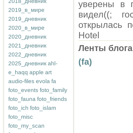
2018_дневник
уверены в 
2019_в_мире
видел((; г
2019_дневник
открылась 
2020_в_мире
Hotel
2020_дневник
2021_дневник
Ленты блога
2022_дневник
(fa)
2025_дневник
ahl-
e_haqq
apple
art
audio-files
evola
fa
foto_events
foto_family
foto_fauna
foto_friends
foto_ich
foto_islam
foto_misc
foto_my_scan