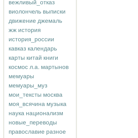
вежливый_отказ
виолончель
выписки
движение
джемаль
жж
история
история_россии
кавказ
календарь
карты
китай
книги
космос
л.а.
мартынов
мемуары
мемуары_муз
мои_тексты
москва
моя_всячина
музыка
наука
национализм
новые_переводы
православие
разное