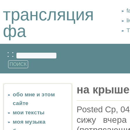
трансляция
f
l
фа
Т
: :
на крыше
обо мне и этом
сайте
Posted Ср, 04
мои тексты
сижу вчер
моя музыка
(потрясающи