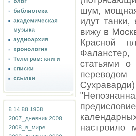
блог
шум, мощная
библиотека
идут танки,
академическая
музыка
вижу в Моск
аудиоархив
Красной п
хронология
Фаланстер
Телеграм: книги
статьями о
списки
переводо
ссылки
Сухраварди) 
"Непознанна
предисло
8
14
88
1968
календарны
2007_дневник
2008
настроило 
2008_в_мире